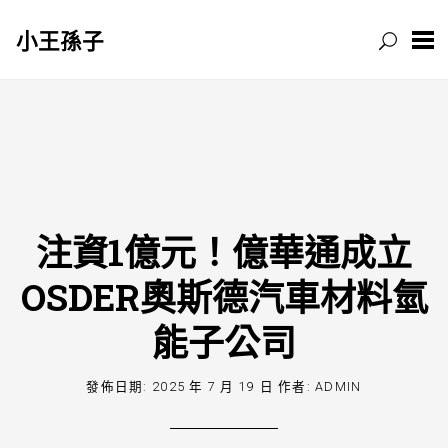
小王孫子
跳
至
主
要
內
容
注資1億元！億華通成立
OSDER奧斯德汽車材料氫
能子公司
發佈日期:
2025 年 7 月 19 日
作者:
ADMIN