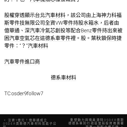
股權穿透顯示
台北汽車材料
，該公司由上海神力科
福
斯零件
技無限公司全資
VW零件
持股
水箱水
，后者由
億華通、深
汽車冷氣芯
創投等配合
Benz零件
持出來被
困
汽車空氣芯
在這
德系車零件
裡。股。葉秋鎖
保時捷
零件
：“？”
汽車材料
汽車零件進口商
德系車材料
TC:osder9follow7
文
重塑動力與噴鼻港特OSDER奧斯
注資1億元！億華通成立
德德系車別行政區當局投資推廣署
OSDER奧斯德汽車材料氫能子公