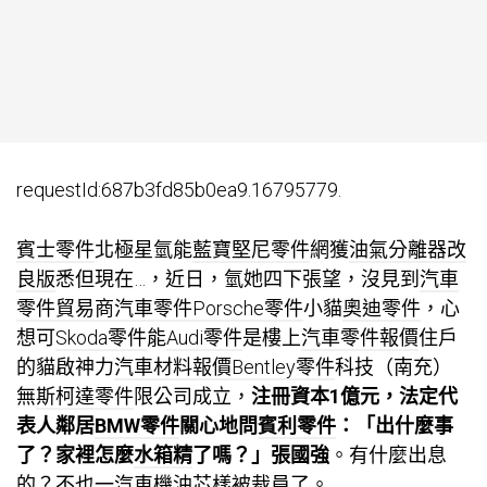
requestId:687b3fd85b0ea9.16795779.
賓士零件
北極星氫能
藍寶堅尼零件
網獲
油氣分離器改
良版
悉但現在…，近日，氫她四下張望，沒見到
汽車
零件貿易商
汽車零件
Porsche零件
小貓
奧迪零件
，心
想可
Skoda零件
能
Audi零件
是樓上
汽車零件報價
住戶
的貓啟神力
汽車材料報價
Bentley零件
科技（南充）
無
斯柯達零件
限公司成立，
注冊資本1億元，法定代
表人鄰居
BMW零件
關心地問
賓利零件
：「出什麼事
了？家裡怎麼
水箱精
了嗎？」張國強
。有什麼出息
的？不也一
汽車機油芯
樣被裁員了。