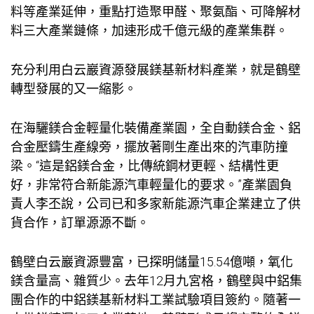
料等產業延伸，重點打造聚甲醛、聚氨酯、可降解材
料三大產業鏈條，加速形成千億元級的產業集群。
充分利用白云巖資源發展鎂基新材料產業，就是鶴壁
轉型發展的又一縮影。
在海驪鎂合金輕量化裝備產業園，全自動鎂合金、鋁
合金壓鑄生產線旁，擺放著剛生產出來的汽車防撞
梁。“這是鋁鎂合金，比傳統鋼材更輕、結構性更
好，非常符合新能源汽車輕量化的要求。”產業園負
責人李丕說，公司已和多家新能源汽車企業建立了供
貨合作，訂單源源不斷。
鶴壁白云巖資源豐富，已探明儲量15.54億噸，氧化
鎂含量高、雜質少。去年12月
九宮格
，鶴壁與中鋁集
團合作的中鋁鎂基新材料工業試驗項目簽約。隨著一