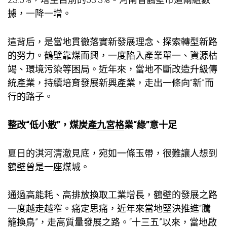
據，一降一增。
這背后，是當地貫徹落實新發展理念、探索轉型新路
的努力。鶴壁靠煤而興，一度陷入產業單一、資源枯
竭、環境污染等困局。近年來，當地不斷改造升級傳
統產業，持續培育發展新興產業，走出一條向“新”而
行的路子。
整改“低小散”，煤炭產
九宮格
業“綠”意十足
夏日的淇河清澈見底，宛如一條玉帶，很難讓人想到
鶴壁曾是一座煤城。
通過高能耗、高排放換取工業增長，鶴壁的發展之路
一度越走越窄。痛定思痛，近年來當地堅決推進“騰
籠換鳥”，走高質量發展之路。“十三五”以來，當地啟