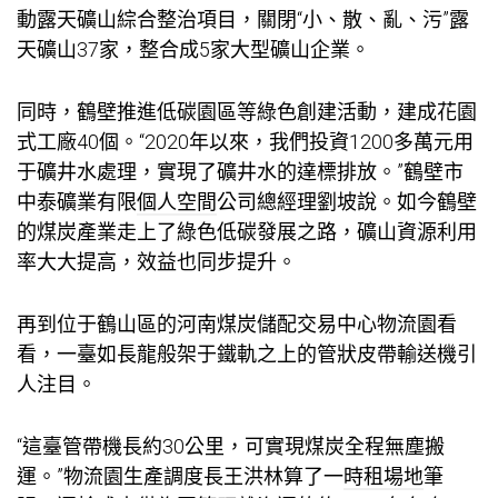
動露天礦山綜合整治項目，關閉“小、散、亂、污”露
天礦山37家，整合成5家大型礦山企業。
同時，鶴壁推進低碳園區等綠色創建活動，建成花園
式工廠40個。“2020年以來，我們投資1200多萬元用
于礦井水處理，實現了礦井水的達標排放。”鶴壁市
中泰礦業有限
個人空間
公司總經理劉坡說。如今鶴壁
的煤炭產業走上了綠色低碳發展之路，礦山資源利用
率大大提高，效益也同步提升。
再到位于鶴山區的河南煤炭儲配交易中心物流園看
看，一臺如長龍般架于鐵軌之上的管狀皮帶輸送機引
人注目。
“這臺管帶機長約30公里，可實現煤炭全程無塵搬
運。”物流園生產調度長王洪林算了一
時租場地
筆