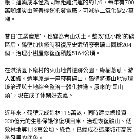
賬：運輸成本僅為同等距離汽運的約1/6，每年有700
萬噸煤炭由管帶機運抵發電廠，可減排二氧化碳27萬
噸。
昔日“工業瘡疤”，也變為青山沃土。整改“低小散”的礦
區后，鶴壁加快修
時租
復歷史遺留廢棄礦山圖斑204
個，治理
小樹屋
修復面積超5164公頃。
在淇濱區下龐村的火山地質遺跡公園，綠樹蔥蔥、游
人如織。這里原是一座廢棄礦山，鶴壁將礦山地質環
境治理與土地綜合整治一體化推進。原來的“黑山
頭”，現在成了休閑好去處。
近年來，鶴壁完成造林11.5萬畝，同時建立總投資
330億元的生態保護修復項目庫，治理恢復礦山、低
效林地等1.13萬公頃。綠色，已經成為這座城市高質
量發展的底色。