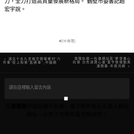
力，全力打造高質量發展新格局。”鶴壁市委書記趙
宏宇說。
#
[DB:标签]
文
南陽臥龍一包養網站區“夢芽童心
湖北十去九宮格空間堰鄉村“六
向黨 白色浸潤心靈”夏令營運動美
件事”搭上和美“直通車”_中國網
滿閉幕-年夜河網
章
導
覽
在
瀏覽器
中儲存顯示名稱、電子郵件地址及個人網站
網址，以供下次發佈留言時使用。