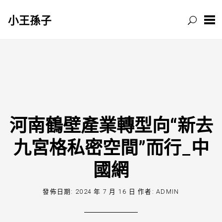
小王孫子
跳
至
主
要
內
容
河南鶴壁產業轉型向“新去
九宮格私密空間”而行_中
國網
發佈日期:
2024 年 7 月 16 日
作者:
ADMIN