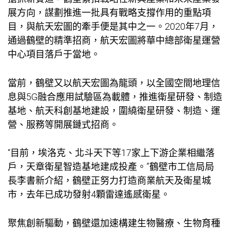
展方向，謀劃推進一批具有戰略支撐作用的重點項
目，與航天宏圖的牽手便是其中之一。2020年7月，
通過鶴壁的精準招商，航天宏圖將華中總部衛星運營
中心項目落戶于當地。
當前，鶴壁又以航天宏圖為龍頭，以全國空間地理信
息與5G融合應用試驗區為載體，推進衛星研發、制造
基地、航天科創基地建設，圍繞衛星研發、制造、運
營、服務等開展鏈式招商。
“目前，埃洛克、北斗天下等17家上下游企業相繼落
戶，天章衛星智造基地建成投產。”鶴壁市工信局局
長李書新介紹，鶴壁正努力打造商業航天及衛星城
市，去年已成功發射4顆雷達遙感衛星。
聚焦創新驅動，鶴壁還加速構建生物醫療、生物育種