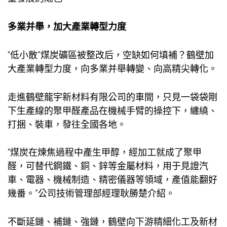
多業并舉，加大產業轉型力度
“低小散”煤炭礦區被整改后，空缺如何填補？鶴壁加
大產業轉型力度，向多業并舉轉變、向高精尖轉化。
走進鶴壁龍宇新材料有限公司的車間，只見一袋袋剛
下生產線的聚甲醛產品在機械手臂的操控下，纏繞、
打捆、裝車，發往全國各地。
“煤炭在煉焦過程中產生甲醇，經加工就成了聚甲
醛，可替代鋼鐵、銅、鋅等金屬材料，用于
見證
汽
車、電器、機械制造、精密儀器等領域，產值能翻好
幾番。”公司技術管理部經理耿勝楚介紹。
不斷延鏈、補鏈、強鏈，鶴壁向下游精細化工及新材