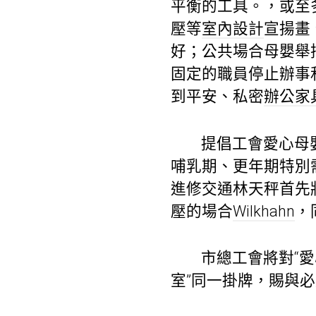
平衡的工具。，或至
壓等
室內設計
宣揚畫
好；公共場合母嬰舉
固定的職員停止辦事
到平安、私密
辦公家
提倡工會愛心母
哺乳期、更年期特別
進修交通林天秤首先
壓的場合
Wilkhahn
，
市總工會將對“
室”同一掛牌，賜與