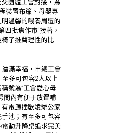
公交團體工會對接，為
過程裝置布簾、母嬰專
文明溫馨的喂養周遭的
第四批焦作市“接著，
坐椅子推薦
理性的比
、溢滿幸福，市總工會
，至多可包容2人以上
稱號為“工會愛心母
房間內有便于放置哺
；有電源插
歐凌辦公家
洗手池；有至多可包容
nte電動升降桌
追求完美