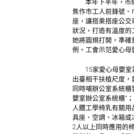
本年下半年，市
焦作市工人前鋒號、
座，讓搭乘搭座公交
狀況，打造有溫度的工
她將圓規打開，準確
例。工會示范愛心母
15家愛心母嬰
出臺相干扶植尺度，
同時哺
辦公室系統櫃
嬰室
辦公室系統櫃
”
人體工學椅
乳有關用
具
座、空調、冰箱或
2人以上同時應用的