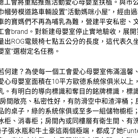
總工會將重點推進活動愛心母嬰室扶植。與市
巾幗勞模道路車輛設置“活動媽咪小屋”，經由
車的寶媽們不再為哺乳為難，營建平安私密、
會brand。對新建母嬰室停止實地驗收，展開
量出
ROG電競椅
七點五公分的長度，這代表
久
嬰室”選樹定名任務。
室若何建？為使每一個工會愛心母嬰室佈滿溫馨
愛心母嬰室面積在10平方
歐德系統傢俱
米以上
乳。有明白的導向標識和奪目的銘牌標識，標識
；房間敞亮、私密性好，有防滑空中和渣滓桶；
品的桌子，
綠的系統傢俱
或至多一組儲物櫥柜
冰柜、消毒柜；房間內或同樓層有衛生間、有
椅子張水瓶和牛土豪這兩個極端，都成了她
Fu