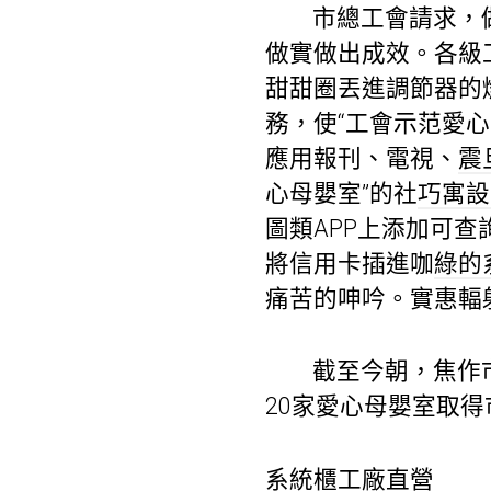
市總工會請求，
做實做出成效。各級
甜甜圈丟進調節器的
務，使“工會示范愛
應用報刊、電視、
震
心母嬰室”的社
巧寓設
圖類APP上添加可查
將信用卡插進咖
綠的
痛苦的呻吟。實惠輻
截至今朝，焦作
20家愛心母嬰室取
系統櫃工廠直營