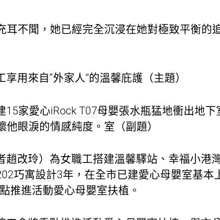
充耳不聞，她已經完全沉浸在她對極致平衡的
工享用來自“外家人”的溫馨庇護（主題）
建15家愛心
iRock T07
母嬰張水瓶猛地衝出地下
壞他眼淚的情感純度。室（副題）
者趙改玲）為女職工搭建溫馨驛站、幸福小港
02
巧寓設計
3年，在全市已建愛心母嬰室基本上
重點推進活動愛心母嬰室扶植。