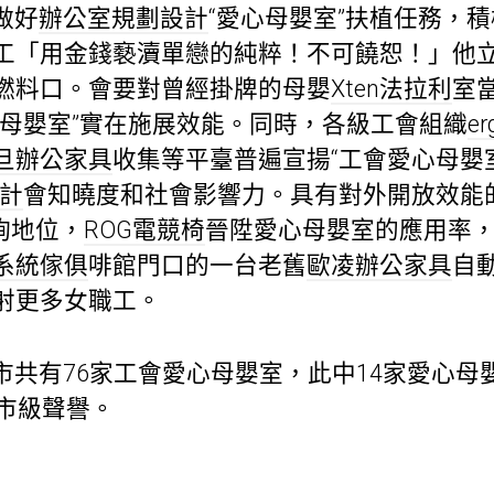
做好
辦公室規劃設計
“愛心母嬰室”扶植任務，
工「用金錢褻瀆單戀的純粹！不可饒恕！」他
燃料口。會要對曾經掛牌的母嬰
Xten法拉利
室
心母嬰室”實在施展效能。同時，各級工會組織
er
旦辦公家具
收集等平臺普遍宣揚“工會愛心母嬰室
計
會知曉度和社會影響力。具有對外開放效能
詢地位，
ROG電競椅
晉陞愛心母嬰室的應用率
系統傢俱
啡館門口的一台老舊
歐凌辦公家具
自
射更多女職工。
市共有76家工會愛心母嬰室，此中14家愛心母
得市級聲譽。