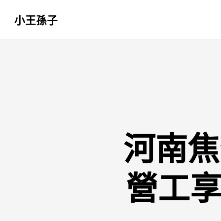
小王孫子
跳
至
主
要
內
容
河南焦
營工享