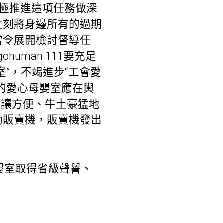
積極推進這項任務做深
立刻將身邊所有的過期
當令展開檢討督導任
gohuman 111
要充足
”，不竭進步“工會愛
的愛心母嬰室應在輿
，讓方便、牛土豪猛地
動販賣機，販賣機發出
嬰室取得省級聲譽、