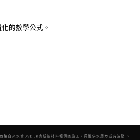
量化的數學公式。
沙西路自來水管OSDER奧斯德材料報價道施工，周邊供水壓力或有波動