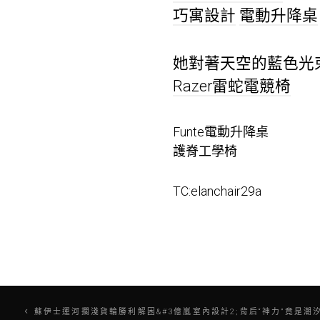
巧寓設計
電動升降桌
她對著天空的藍色光
Razer雷蛇電競椅
Funte電動升降桌
護脊工學椅
TC:elanchair29a
文
蘇伊士運河擱淺貨輪勝利解困&#3億嵐室內設計2;背后“神力”竟是潮