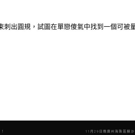
束刺出圓規，試圖在單戀傻氣中找到一個可被
汐！
11月29日晚廣州海珠區蘇