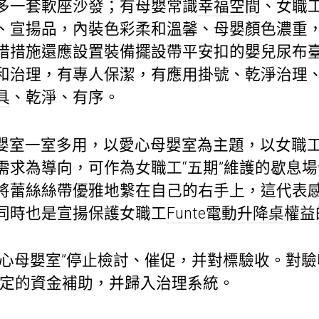
多一套軟座沙發；有母嬰常識
幸福空間
、女職工
、宣揚品，內裝色彩柔和溫馨、母嬰顏色濃重
措措施還應設置裝備擺設帶平安扣的嬰兒尿布
和治理，有專人保潔，有應用掛號、乾淨治理
具
、乾淨、有序。
嬰室一室多用，以愛心母嬰室為主題，以女職
需求為導向，可作為女職工“五期”維護的歇息
將蕾絲絲帶優雅地繫在自己的右手上，這代表
同時也是宣揚保護女職工
Funte電動升降桌
權益
愛心母嬰室”停止檢討、催促，并對標驗收。對驗
必定的資金補助，并歸入治理系統。