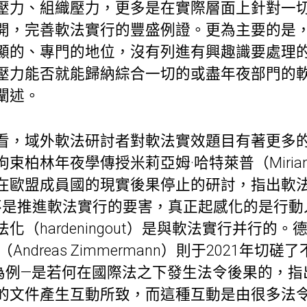
壓力、組織壓力，更多是在實際層面上針對一
開，完善軟法實行的豐盛例證。更為主要的是
顯的、專門的地位，沒有列進有興趣識要處理
壓力能否就能歸納綜合一切的或盡年夜部門的
闡述。
看，域外軟法研討者對軟法實效題目有著更多
柏林年夜學傳授米莉亞姆·哈特萊普（Miriam Ha
在歐盟成員國的現實後果停止的研討，指出軟
cy）并不是推進軟法實行的要害，真正起感化的是
化（hardeningout）是與軟法實行并行的
ndreas Zimmermann）則于2021年切
為例—是若何在國際法之下發生法令後果的，指
的文件產生互動所致，而這種互動是由很多法