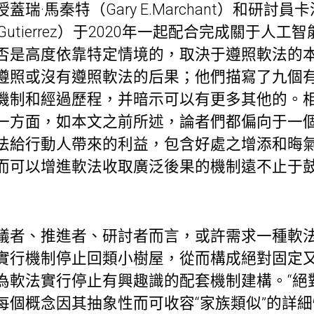
瑞·馬秦特（Gary E.Marchant）和研討員
acio Gutierrez）于2020年一起配合完成關于
否是高度依靠特定情境的，取決于遵照軟法的
遵照或沒有遵照軟法的后果；他們描寫了九個
機制和經過歷程，并暗示可以有更多其他的。
一方面，如本文之前所述，論者們都偏向于一
法給行動人帶來的利益，包含好處之增添和晦
而可以增進軟法收取廣泛後果的機制遠不止于
議者、推進者、研討者而言，或許需求一種軟
實行機制停止回類
小樹屋
，從而構成絕對固定
為軟法實行停止有興趣識的配套機制建構。“絕
每個概念因其抽象性而可收容“家族類似”的詳