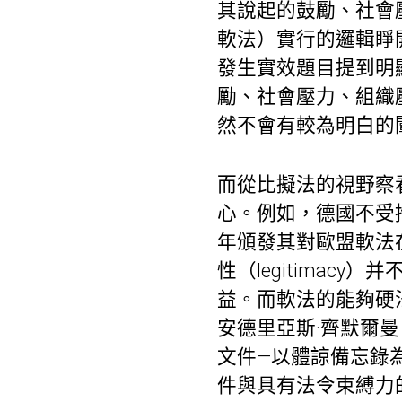
其說起的鼓勵、社會
軟法）實行的邏輯睜
發生實效題目提到明
勵、社會壓力、組織
然不會有較為明白的
而從比擬法的視野察
心。例如，德國不受拘束
年頒發其對歐盟軟法
性（legitima
益。而軟法的能夠硬法
安德里亞斯·齊默爾曼（A
文件—以體諒備忘錄
件與具有法令束縛力