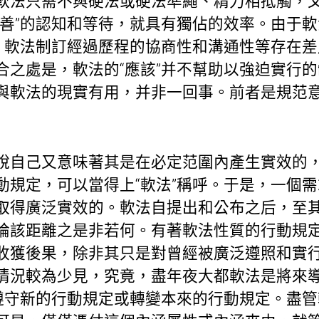
軟法只需不與硬法或硬法準繩、精力相抵觸，
共善”的認知和等待，就具有獨佔的效率。由于
平、軟法制訂經過歷程的協商性和溝通性等存在
合之處是，軟法的“應該”并不幫助以強迫實行
與軟法的現實有用，并非一回事。前者是規范
說自己又意味著其是在必定范圍內產生實效的
動規定，可以當得上“軟法”稱呼。于是，一個
取得廣泛實效的。軟法自提出和公布之后，至
論該距離之是非若何。有著軟法性質的行動規
收獲後果，除非其只是對曾經被廣泛遵照和實
情況較為少見，究竟，盡年夜大都軟法是將來
而遵守新的行動規定或轉變本來的行動規定。盡