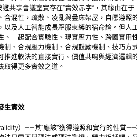
被證
共享會議室
實存在“實效赤字”，其緣由在
、含混性，疏散、凌亂與疊床架屋，自愿遵照
，以及人工智能成長壓服束縛的宿命論。但人
性、一起配合實驗性、現實壓力性、跨國實用
機制、合規壓力機制、合規鼓勵機制、技巧方
可推進軟法的直接實行。價值共鳴與經濟邏輯
法取得更多實效之道。
發生實效
lidity）——其“應該”獲得遵照和實行的性質