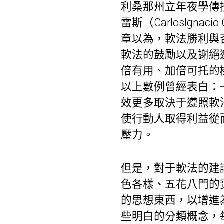
利桑那州立年夜學傳授蓋
雷斯（CarlosIgn
章以為，軟法勝利與
軟法的鼓勵以及謝絕
倍有用、加倍可托的
以上數例曾經表白：
效更多取決于遵照軟
使行動人取得利益從
壓力。
但是，對于軟法的建
色各樣、五花八門的
的思想東西，以增進
些明白的分類概念，