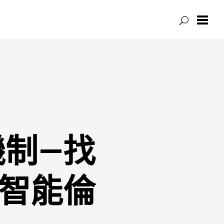
制—找
智能倫