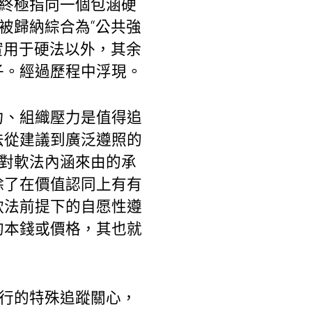
其終極指向一個包涵硬
被歸納綜合為“公共強
實用于硬法以外，其余
子。經過歷程中浮現。
力、組織壓力是值得追
法從建議到廣泛遵照的
于對軟法內涵來由的承
除了在價值認同上有有
軟法前提下的自愿性遵
的本錢或價格，其也就
實行的特殊追蹤關心，