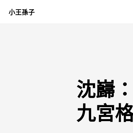
小王孫子
跳
至
主
要
內
容
沈巋
九宮