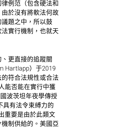
切律例范（包含硬法和
，由於沒有將軟法何故
的議題之中，所以鼓
軟法實行機制，也就天
的、更直接的追蹤關
rtlapp）于2019
法的符合法規性或合法
行動人能否能在實行中獲
。德國波茨坦年夜學傳授
磋了不具有法令束縛力的
出重要是由於此類文
令機制供給的。美國亞