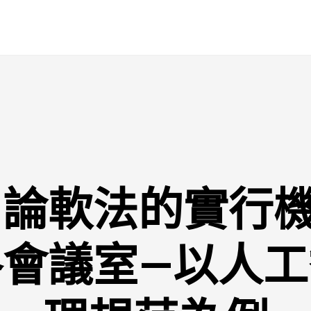
：論軟法的實行機
格會議室—以人工