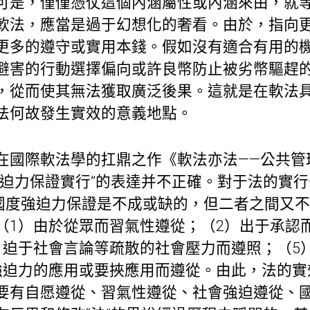
可是，僅僅憑仗這個內涵屬性或內涵來由，就
軟法，應當是過于幻想化的奢看。由於，指向更
更多的遵守或實用本錢。假如沒有適合有用的
避害的行動選擇偏向或許良幣防止被劣幣驅趕
，從而使其無法獲取廣泛後果。這就是在軟法
法何故發生實效的意義地點。
在國際軟法學的扛鼎之作《軟法亦法——公共管
強迫力保證實行”的表達并不正確。對于法的實
國度強迫力保證是不成或缺的，但二者之間又
（1）由於從眾而習氣性遵從；（2）出于承認
）迫于社會言論等疏散的社會壓力而遵照；（5
強迫力的應用或要挾應用而遵從。由此，法的實
要有自愿遵從、習氣性遵從、社會強迫遵從、