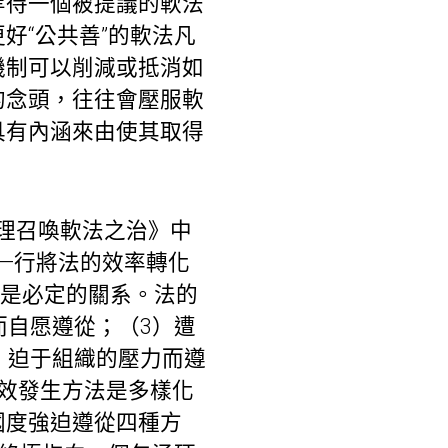
等待一個被提議的軟法
好“公共善”的軟法凡
機制可以削減或抵消如
的念頭，往往會壓服軟
具有內涵來由使其取得
理召喚軟法之治》中
行—行將法的效率轉化
不是必定的關系。法的
而自愿遵從；（3）遭
）迫于組織的壓力而遵
效發生方法是多樣化
國度強迫遵從四種方