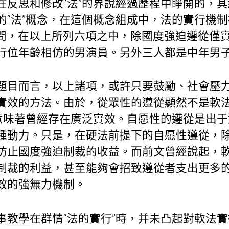
在反思和修改“法”的界說經過歷程中睜開的，
的“法”概念，在這個概念組成中，法的實行機制
無疑問，在以上所列六項之中，除國度強迫遵從僅
行位年齡相仿的男演員。另外三人都是中年男
題目而言，以上諸項，或許只要鼓勵、社會壓
實效的方法。由於，從眾性的遵從顯然不是軟
就意味著曾經存在廣泛實效。自愿性的遵從是出
種動力。只是，在硬法前提下的自愿性遵從，
防止國度強迫制裁的收益。而前文曾經說起，
制裁的利益，甚至能夠會招致遵從者支出更多
效的強無力機制。
事
教學
在群情“法的實行”時，并未凸起對軟法