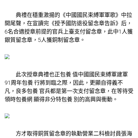
典禮在穩重激揚的《中國國民束縛軍軍歌》中拉
開尾聲，在宣讀完《授予國防退役留念章告訴》后，
6名合適授章前提的官兵上臺支付留念章，此中1人獲
銀質留念章，5人獲銅制留念章。
此次授章典禮也正
包養
值中國國民束縛軍建軍
91周年
包養
行將到臨之際，因此，更顯自得義不
凡，良多
包養
官兵都是第一次支付留念章，在等待受
領時
包養網
顯得非分特
包養
別的高興與衝動。
方才取得銅質留念章的執勤營業二科檢討員張海