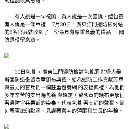
的禮品最具意義？
有人說是一句祝願，有人說是一次嘉獎，還
包養
有人說是一個軍禮……7月30日，廣東江門邊防檢討站
的6名官兵就收到了一份最具有厚重意義的禮品——國
防退役留念章。
30日
包養
，廣東江門邊防檢討
包養網
站盛大舉
辦國防退役留念章頒布典禮，給為邊防工作貢獻芳華
與氣力的官兵們一個莊重
包養網
的表揚典禮，為他們
多年辛苦的支出賜
包養
與確定，留念章的頒布更象征
著邊防官兵果斷的崇奉、代表
包養
著高尚的聲譽、銘
刻著軍旅的點滴、見證著奮斗的萍蹤和生長的年輪。