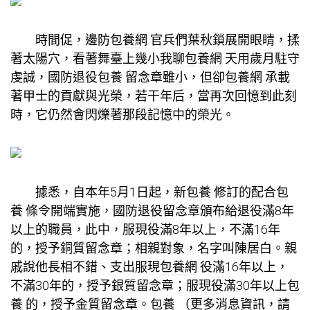
時間促，邊防
包養網
官兵們葉秋鎖展開眼睛，揉
著太陽穴，看著舞臺上幾小我聊
包養網
天用歲月駐守
虔誠，國防退役
包養
留念章雖小，但卻
包養網
承載
著甲士的貢獻與光榮，若干年后，當再次回憶到此刻
時，它仍然會閃爍著那段記憶中的榮光。
據悉，自本年5月1日起，新
包養
修訂的配合
包
養
條令開端實施，國防退役留念章頒布給退役滿8年
以上的職員，此中，服現役滿8年以上，不滿16年
的，授予銅質留念章；相親對象，名字叫陳居白。親
戚說他長相不錯、支出服現
包養網
役滿16年以上，
不滿30年的，授予銀質留念章；服現役滿30年以上
包
養
的，授予金質留念章。
包養
（更多消息資訊，請