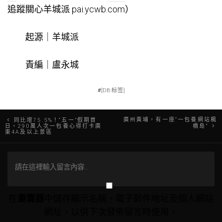
追蹤關心羊城派 pai.ycwb.com）
起源｜羊城派
責編｜盧永城
#
[DB:标签]
文
廣州黃埔，有一座“一包養網站楓
同比增75.5%！“五一”假期首
日，290萬人次一包養心得打卡廣
橋島”
東4A及以上景區
章
導
覽
在
瀏覽器
中儲存顯示名稱、電子郵件地址及個人網站
網址，以供下次發佈留言時使用。