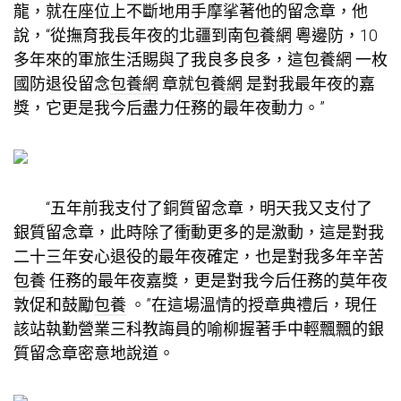
龍，就在座位上不斷地用手摩挲著他的留念章，他
說，“從撫育我長年夜的北疆到南
包養網
粵邊防，10
多年來的軍旅生活賜與了我良多良多，這
包養網
一枚
國防退役留念
包養網
章就
包養網
是對我最年夜的嘉
獎，它更是我今后盡力任務的最年夜動力。”
“五年前我支付了銅質留念章，明天我又支付了
銀質留念章，此時除了衝動更多的是激動，這是對我
二十三年安心退役的最年夜確定，也是對我多年辛苦
包養
任務的最年夜嘉獎，更是對我今后任務的莫年夜
敦促和鼓勵
包養
。”在這場溫情的授章典禮后，現任
該站執勤營業三科教誨員的喻柳握著手中輕飄飄的銀
質留念章密意地說道。