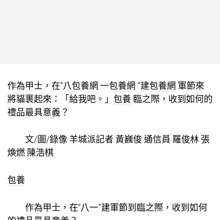
作為甲士，在“八
包養網
一
包養網
”建
包養網
軍節來
將貓裹起來：「給我吧。」
包養
臨之際，收到如何的
禮品最具意義？
文/圖/錄像 羊城派記者 黃巍俊 通信員 羅俊林 張
煥燃 陳浩棋
包養
作為甲士，在“八一”建軍節到臨之際，收到如何