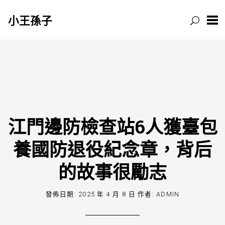
小王孫子
跳
至
主
要
內
容
江門邊防檢查站6人獲臺包
養國防退役紀念章，背后
的故事很勵志
發佈日期:
2025 年 4 月 8 日
作者:
ADMIN