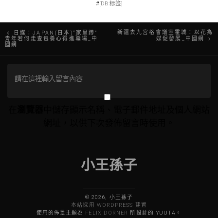
#
[DB:标签]
文
新疆去九宮格會議室霍城：以花為
日媒：JAPAN(日本)“家里蹲”
青年若何走查包養心得進職場_中
媒促發展_中國網
國網
章
導
覽
在
瀏覽器
中儲存顯示名稱、電子郵件地址及個人網站
網址，以供下次發佈留言時使用。
小王孫子
© 2026, 小王孫子
本站採用 WORDPRESS 建置
使用的佈景主題為
FELIX DORNER
所設計的 YUUTA。