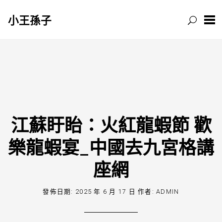
小王孫子
跳
至
主
要
內
容
江蘇盱眙：火紅龍蝦節 歡
樂龍蝦宴_中國去九宮格講
座網
發佈日期:
2025 年 6 月 17 日
作者:
ADMIN