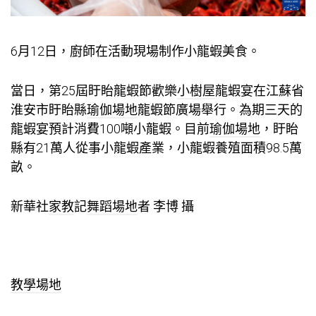
6月12日，廚師在活動現場制作小龍蝦美食。
當日，第25屆盱眙龍蝦節歡樂
小樹屋
龍蝦宴在江蘇省
淮安市盱眙縣
瑜伽場地
龍蝦節廣場舉行。為期三天的
龍蝦宴預計消費100噸小龍蝦。目前
瑜伽場地
，盱眙
縣有21萬人從事小龍蝦產業，小龍蝦養殖面積98.5萬
畝。
新華社
家教
記
舞蹈場地
者 李博 攝
教學場地