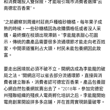
和消費端投入雙保險，才能吸引城市消費者選擇“云
南德宏百香果”。
“之前觀察到周邊村莊商戶種植砂糖橘，每年果子成
熟的時候，一些砂糖橘因為收購價格低或者沒人采
購，最終爛在枝頭出現滯銷。”李能龍表
甜心花園
示，傳統的農產品需要很多流通環節才能走向老百姓
家，中間渠道獲利占大頭，村民未能
包養網
因此致
富。
要走出困境就必須不破不立，開網店成為李能龍的破
局之法。“開網店可以省去部分流通環節，直接與消
費者建立聯系，消費者認可德宏百香果，產品
包養甜
心網
自然
包養網
就賣出去了。”2018年，參加完德宏
州殘聯組織的殘疾人電商孵化培訓之后，李能龍開始
電商創業開設拼多多店鋪，并在首周實現銷量破零。