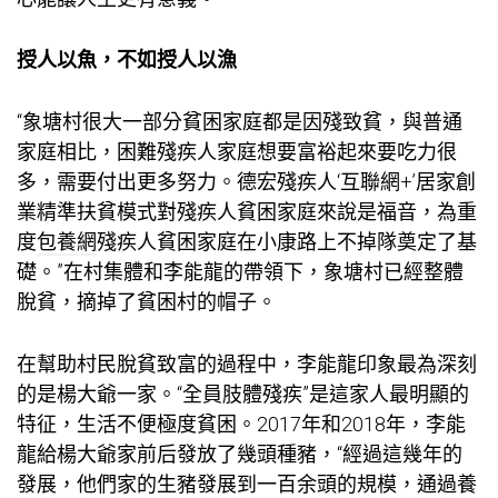
授人以魚，不如授人以漁
“象塘村很大一部分貧困家庭都是因殘致貧，與普通
家庭相比，困難殘疾人家庭想要富裕起來要吃力很
多，需要付出更多努力。德宏殘疾人‘互聯網+’居家創
業精準扶貧模式對殘疾人貧困家庭來說是福音，為重
度
包養網
殘疾人貧困家庭在小康路上不掉隊奠定了基
礎。”在村集體和李能龍的帶領下，象塘村已經整體
脫貧，摘掉了貧困村的帽子。
在幫助村民脫貧致富的過程中，李能龍印象最為深刻
的是楊大爺一家。“全員肢體殘疾”是這家人最明顯的
特征，生活不便極度貧困。2017年和2018年，李能
龍給楊大爺家前后發放了幾頭種豬，“經過這幾年的
發展，他們家的生豬發展到一百余頭的規模，通過養