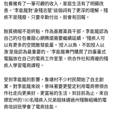
包養
豬有了一筆可觀的收入，家庭生活有了明顯改
善。”李能龍對“身殘志堅”這個詞有了更深的理解，殘
疾不是殘廢，只要辛勤付出，就會有回報。
脫貧摘帽不是終點。作為基層黨員干部，李能龍認為
自己的任
包養甜心網
務還需要繼續延續，“殘疾人可
以有更多的空間散發能量。‘授人以魚，不如授人以
漁’是我認為最重要的。”李能龍專門購買了四臺臺式
電腦放在自己的電商工作室里，供合作社和周邊的殘
疾人學習電商課程。
受到李能龍的影響，象塘村不少村民開始了自主創
業。對李能龍來說，意味著要更堅定利用電商帶領合
作社走向更美好、更富裕的生活。到目前為止，來自
德宏州的180名殘疾人兄弟姐妹通過州殘聯組織的電
商培訓班學會了電商技能。