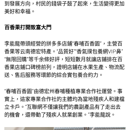
到發展方向，村民的錢袋子鼓了起來，生活變得更加
美好和幸福。
百香果打開致富大門
李能龍帶頭經營的拼多多店鋪“春哺百香園”，主營百
香果等云南德宏特產。“品質好”“香氣撲
包養網VIP
鼻”
“無限回購”等千余條好評，短短數月就讓店鋪排在百
香果店鋪口碑榜前列，證明店鋪在水果生產、物流配
送、售后服務等環節的綜合實
包養合約
力。
“春哺百香園”由德宏州春哺種植專業合作社運營。事
實上，這家專業合作社的主體均為當地殘疾人和建檔
立卡戶。“互聯網不僅讓我們的農副產品有了走出去
的機會，還帶動了殘疾人就業創業。”李能龍說。