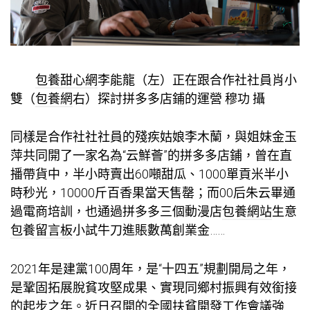
包養甜心網
李能龍（左）正在跟合作社社員肖小
雙（
包養網
右）探討拼多多店鋪的運營 穆功 攝
同樣是合作社社社員的殘疾姑娘李木蘭，與姐妹金玉
萍共同開了一家名為“云鮮薈”的拼多多店鋪，曾在直
播帶貨中，半小時賣出60噸甜瓜、1000單貢米半小
時秒光，10000斤百香果當天售罄；而00后朱云畢通
過電商培訓，也通過拼多多三個動漫店
包養網站
生意
包養留言板
小試牛刀進賬數萬創業金……
2021年是建黨100周年，是“十四五”規劃開局之年，
是鞏固拓展脫貧攻堅成果、實現同鄉村振興有效銜接
的起步之年。近日召開的全國扶貧開發工作會議強