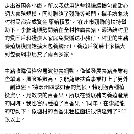
走出貧困奔小康。所以我就用這些錢繼續擴
包養甜心
網
大養殖規模，同時聯絡了殘聯等部門，攜手讓象塘
村村民都完成資金‘原始積累’。”在州市殘聯的扶持幫
助下，李能龍順勢開始在全村推廣養豬，通過給村里
的貧困戶和殘疾人家庭免費贈送小豬仔，村里的生豬
養殖規模開始擴大
包養網ppt
，養殖戶從幾十家擴大
到
包養網車馬費
了兩百多家。
生豬收購價格容易波
包養網
動，僅僅發展養豬產業有
些單薄、風險系數高，李能龍給扶貧事業打上了另外
一副算盤。“德宏州四季如春的氣候，特別適合種植
投資小、見效快的百香果，所以在發展豬肉養殖產業
的同時，我也嘗試種植了百香果。”同年，在李能龍
的帶動下，象塘村的百香果種植面積很快達到了360
畝以上。