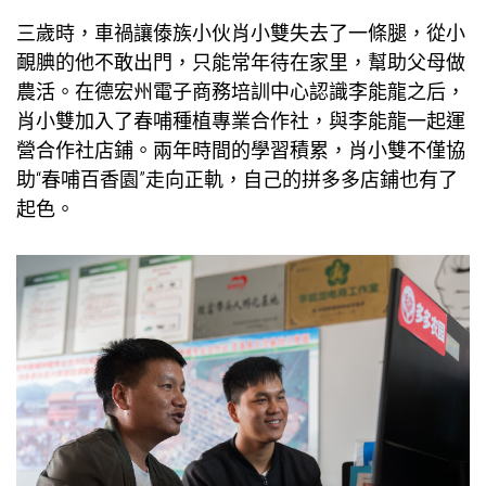
三歲時，車禍讓傣族小伙肖小雙失去了一條腿，從小
靦腆的他不敢出門，只能常年待在家里，幫助父母做
農活。在德宏州電子商務培訓中心認識李能龍之后，
肖小雙加入了春哺種植專業合作社，與李能龍一起運
營合作社店鋪。兩年時間的學習積累，肖小雙不僅協
助“春哺百香園”走向正軌，自己的拼多多店鋪也有了
起色。