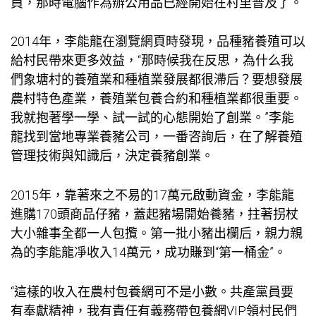
員，那時電腦作為辦公用品已經開始在村里普及了。
2014年，李能龍在瀏覽網頁時發現，品種豬養殖可以
給村民帶來更多效益，“那時候我在反思，為什么我
們象塘村的養殖業和種植業發展都很滯后？要想發展
農村特色產業，養殖業
包養合約
和種植業都很重要。
我就抱著學一學、試一試的心態開始了創業。”李能
龍找到當地專業養豬公司，一番咨詢后，在了解養殖
管理技術與知識后，決定養豬創業。
2015年，靠著來之不易的17萬元啟動資金，李能龍
進購170頭商品仔豬，蓋起豬場開始養豬，拄著拐杖
大小雜事全都一人包攬。第一批小豬出欄后，親力親
為的李能龍凈收入14萬元，成功賺到“第一桶金”。
“這樣的收入在農村
包養網
可不是小數。共產黨員要
有奉獻精神，我有責任有義務帶
包養網VIP
領村民們