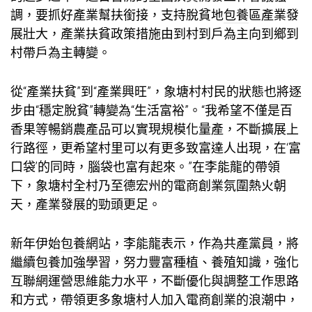
調，要抓好產業幫扶銜接，支持脫貧地
包養
區產業發
展壯大，產業扶貧政策措施由到村到戶為主向到鄉到
村帶戶為主轉變。
從“產業扶貧”到“產業興旺”，象塘村村民的狀態也將逐
步由“穩定脫貧”轉變為“生活富裕”。“我希望不僅是百
香果等暢銷農產品可以實現規模化量產，不斷擴展上
行路徑，更希望村里可以有更多致富達人出現，在‘富
口袋’的同時，腦袋也富有起來。”在李能龍的帶領
下，象塘村全村乃至德宏州的電商創業氛圍熱火朝
天，產業發展的勁頭更足。
新年伊始
包養網站
，李能龍表示，作為共產黨員，將
繼續
包養
加強學習，努力豐富種植、養殖知識，強化
互聯網運營思維能力水平，不斷優化與調整工作思路
和方式，帶領更多象塘村人加入電商創業的浪潮中，