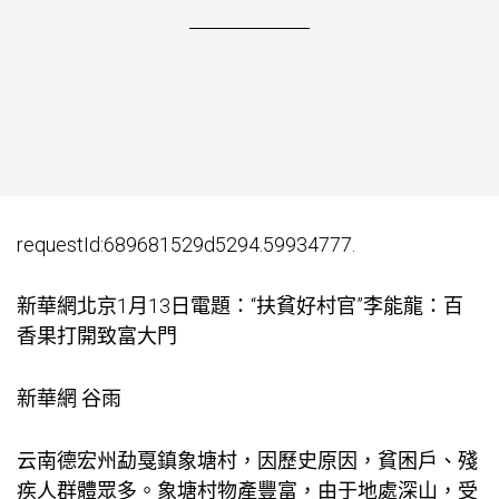
requestId:689681529d5294.59934777.
新華網北京1月13日電題：“扶貧好村官”李能龍：百
香果打開致富大門
新華網 谷雨
云南德宏州勐戛鎮象塘村，因歷史原因，貧困戶、殘
疾人群體眾多。象塘村物產豐富，由于地處深山，受