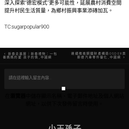
深入探索“德宏模式”更多可能性，延展農村消費空間
提升村民生活質量，為鄉村振興事業添磚加瓦。
TC:sugarpopular900
文
連續推進鋼鐵財產構造OSDER奧
新春走基層｜新春禮物：一包
養媽媽的愛 孩子的情_中國網
斯德汽車零件優化_中國網
章
導
覽
在
瀏覽器
中儲存顯示名稱、電子郵件地址及個人網站
網址，以供下次發佈留言時使用。
小王孫子