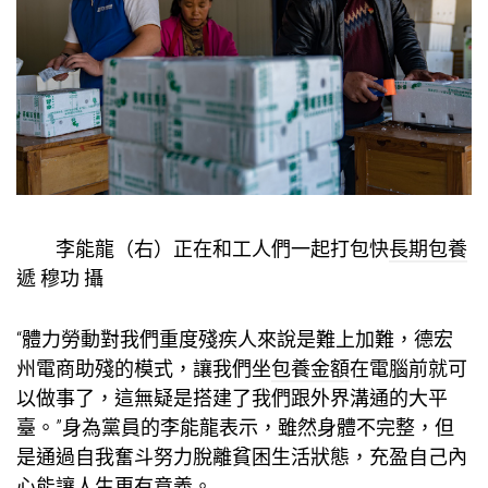
李能龍（右）正在和工人們一起打包快
長期包養
遞 穆功 攝
“體力勞動對我們重度殘疾人來說是難上加難，德宏
州電商助殘的模式，讓我們坐
包養金額
在電腦前就可
以做事了，這無疑是搭建了我們跟外界溝通的大平
臺。”身為黨員的李能龍表示，雖然身體不完整，但
是通過自我奮斗努力脫離貧困生活狀態，充盈自己內
心能讓人生更有意義。