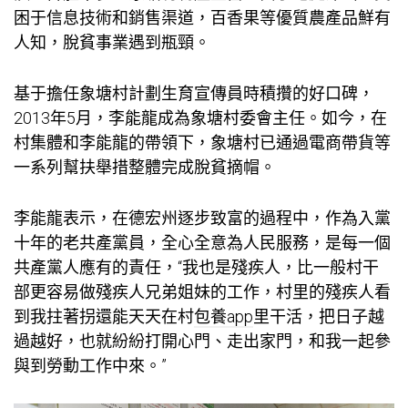
困于信息技術和銷售渠道，百香果等優質農產品鮮有
人知，脫貧事業遇到瓶頸。
基于擔任象塘村計劃生育宣傳員時積攢的好口碑，
2013年5月，李能龍成為象塘村委會主任。如今，在
村集體和李能龍的帶領下，象塘村已通過電商帶貨等
一系列幫扶舉措整體完成脫貧摘帽。
李能龍表示，在德宏州逐步致富的過程中，作為入黨
十年的老共產黨員，全心全意為人民服務，是每一個
共產黨人應有的責任，“我也是殘疾人，比一般村干
部更容易做殘疾人兄弟姐妹的工作，村里的殘疾人看
到我拄著拐還能天天在村
包養app
里干活，把日子越
過越好，也就紛紛打開心門、走出家門，和我一起參
與到勞動工作中來。”