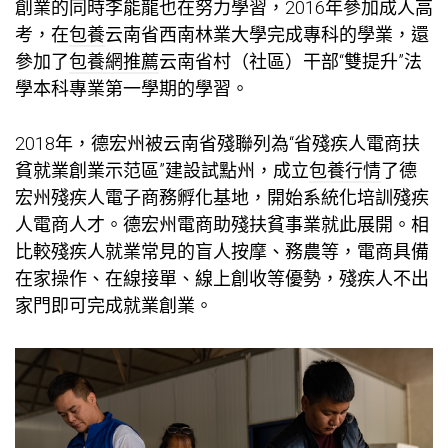
創業的同時李能龍也在努力學習，2016年參加成人高
考，在
包養
云南省西南林業大學完成專科的學業，還
參加了
包養網推薦
云南省村（社區）干部“雙提升”法
學本科專業第一學期的學習。
2018年，德宏州被云南省殘聯列為“省殘疾人電商扶
貧就業創業示范區”建設試點州，成立
包養行情
了德
宏州殘疾人電子商務孵化基地，開始系統化培訓殘疾
人電商人才。德宏州電商助殘扶貧事業就此展開。相
比較殘疾人就業常見的盲人按摩、務農等，電商具備
在家操作、在線接單、線上創收等優勢，殘疾人不出
家門即可完成就業創業。