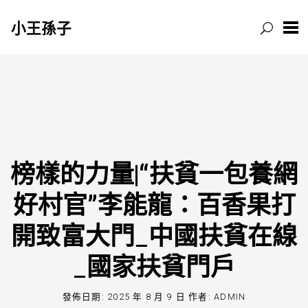
小王孫子
跳
至
主
要
內
容
榜樣的力量|“扶貧一包養網
好村官”李能龍：百香果打
開致富大門_中國扶貧在線
_國家扶貧門戶
發佈日期:
2025 年 8 月 9 日
作者:
ADMIN