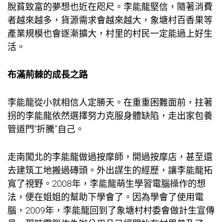
脫貧致富的夢想也近在咫尺。李能龍堅信，隨著消費
者越來越多，貨源需求會越來越大，象塘村百香果等
產業規模也會逐漸擴大，村里的村民一定能過上好生
活。
布滿荊棘的成長之路
李能龍從小就相信人定勝天。在重重困難面前，拄著
拐的李能龍依然選擇努力克服身體缺陷，走出家
包養
管道
門“折騰”自己。
走南闖北的李能龍做過按摩師，開過按摩店，甚至還
去建筑工地搬過磚頭。外出謀生的經歷，讓李能龍拓
寬了視野。2008年，李能龍萌生學習電腦操作的想
法，便在姐姐的幫助下學會了。因為學會了使用電
腦，2009年，李能龍回到了象塘村村委會做計生宣傳