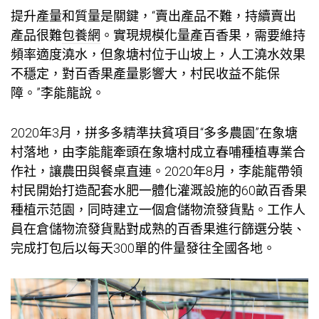
提升產量和質量是關鍵，“賣出產品不難，持續賣出
產品很難
包養網
。實現規模化量產百香果，需要維持
頻率適度澆水，但象塘村位于山坡上，人工澆水效果
不穩定，對百香果產量影響大，村民收益不能保
障。”李能龍說。
2020年3月，拼多多精準扶貧項目“多多農園”在象塘
村落地，由李能龍牽頭在象塘村成立春哺種植專業合
作社，讓農田與餐桌直連。2020年8月，李能龍帶領
村民開始打造配套水肥一體化灌溉設施的60畝百香果
種植示范園，同時建立一個倉儲物流發貨點。工作人
員在倉儲物流發貨點對成熟的百香果進行篩選分裝、
完成打包后以每天300單的件量發往全國各地。