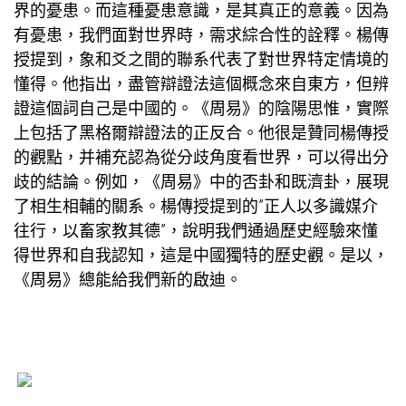
界的憂患。而這種憂患意識，是其真正的意義。因為
有憂患，我們面對世界時，需求綜合性的詮釋。楊傳
授提到，象和爻之間的聯系代表了對世界特定情境的
懂得。他指出，盡管辯證法這個概念來自東方，但辨
證這個詞自己是中國的。《周易》的陰陽思惟，實際
上包括了黑格爾辯證法的正反合。他很是贊同楊傳授
的觀點，并補充認為從分歧角度看世界，可以得出分
歧的結論。例如，《周易》中的否卦和既濟卦，展現
了相生相輔的關系。楊傳授提到的”正人以多識媒介
往行，以畜
家教
其德”，說明我們通過歷史經驗來懂
得世界和自我認知，這是中國獨特的歷史觀。是以，
《周易》總能給我們新的啟迪。