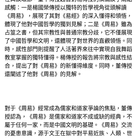
感觸：一是楊國榮傳授以獨特的哲學視角從頭解讀
《周易》，展現了其對《易經》的深入懂得和領悟，
體現了他對中國哲學的獨到見解；二是《周易》雖為
占筮之書，但其宗教性與普通宗教分歧，它不僅展現
了中國哲學和文明，還體現了對世界的直觀領悟。同
時，感性部門則提醒了人活著界來往中實現自我
舞蹈
教室
掌握的獨特懂得。楊傳授的報告將宗教與感性結
合，提出了對《周易》的新懂得維度。同時，董傳授
還闡述了他對《周易》的見解。
對于《周易》經常成為儒家和道家爭論的焦點，董傳
授認為，《周易》是儒家和道家不成或缺的經典，不
屬于任何一家，而是中國文明的基礎。《周易》
交流
的憂患意識，源于文王在獄中對平易近族、人類、世