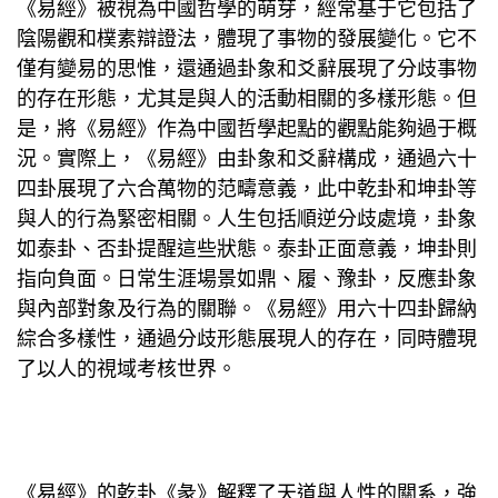
《易經》被視為中國哲學的萌芽，經常基于它包括了
陰陽觀和樸素辯證法，體現了事物的發展變化。它不
僅有變易的思惟，還通過卦象和爻辭展現了分歧事物
的存在形態，尤其是與人的活動相關的多樣形態。但
是，將《易經》作為中國哲學起點的觀點能夠過于概
況。實際上，《易經》由卦象和爻辭構成，通過六十
四卦展現了六合萬物的范疇意義，此中乾卦和坤卦等
與人的行為緊密相關。人生包括順逆分歧處境，卦象
如泰卦、否卦提醒這些狀態。泰卦正面意義，坤卦則
指向負面。日常生涯場景如鼎、履、豫卦，反應卦象
與內部對象及行為的關聯。《易經》用六十四卦歸納
綜合多樣性，通過分歧形態展現人的存在，同時體現
了以人的視域考核世界。
《易經》的乾卦《彖》解釋了天道與人性的關系，強