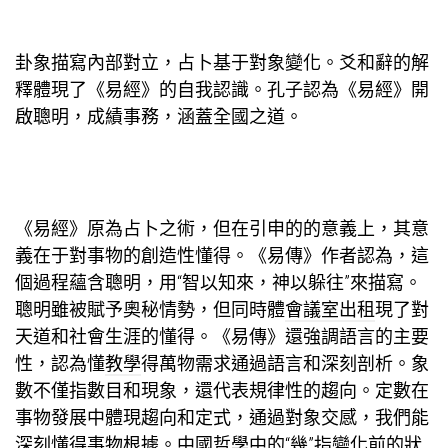
卦象描寫內部對立，占卜基于對象變化。爻和辭的解
釋體現了《易經》的自我認識。孔子認為《易經》開
啟聰明，成績事務，涵蓋全國之道。
《易經》原為占卜之術，但在引申的的意義上，其意
義在于對事物的創造性懂得。《易傳》作者認為，這
個過程蘊含聰明，用“智以知來，神以躲往”來描寫。
聰明雖被賦予奧秘情勢，但同時體
會議室出租
現了對
天道和社會生涯的懂得。《易傳》還強調語言的主要
性，認為懂
教學
得萬物需求通過語言和深刻剖析。象
數不僅指數目和現象，還代表規律性的趨向。定數在
事物發展中體現趨向和定式，通過對象交感，我們能
深刻懂得事物根據。中國哲學中的“幾”指變化前的狀