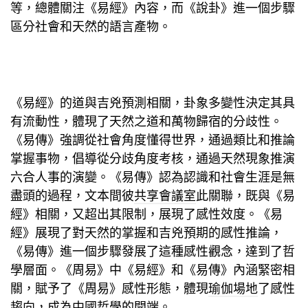
等，總體關注《易經》內容，而《說卦》進一個步驟
區分社會和天然的語言產物。
《易經》的道與吉兇預測相關，卦象多變性決定其具
有流動性，體現了天然之道和萬物歸宿的分歧性。
《易傳》強調從社會角度懂得世界，通過類比和推論
掌握事物，倡導從分歧角度考核，通過天然現象推演
六合人事的演變。《易傳》認為認識和社會生涯是無
盡頭的過程，文本間彼
共享會議室
此關聯，既與《易
經》相關，又超出其限制，展現了感性效度。《易
經》展現了對天然的掌握和吉兇預期的感性推論，
《易傳》進一個步驟發展了這種感性觀念，達到了哲
學層面。《周易》中《易經》和《易傳》內涵緊密相
關，賦予了《周易》感性形態，體現
瑜伽場地
了感性
趨向，成為中國哲學的開端。