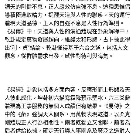
調天的剛健不息，正人應效仿自強不息。這種思惟倡
導積極進取精力，提醒天道與人性的聯系。天的運行
體現天道品德，正人的自強不息是人性行為準則。
《易傳》中，天道與人性的溝通體現在卦象解釋中，
乾卦規定萬物發展趨向，維護太和形態，占卜據此得
出“利、貞”結論。乾卦懂得基于六合之道，包括人文
觀念，從群體需求出發，感性對待利與晦氣。
《易經》卦象包括多方面內容，反應形而上形態及天
人彼此感化。坤卦初六描寫霜降預示堅冰，六三爻辭
體現為王事服務的無個人成績但有結果。《易傳》之
中的《彖》強調天人關系，用萬物表現乾道，以柔克
剛體現正人行為相關性。兩者既獨立又關聯，前者為
后者供給依據，確定天行與人事關系及廣泛之道對人