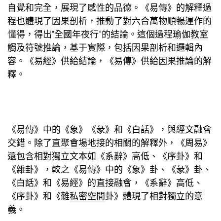
自覺和完全，展現了感性的品德。《易傳》的解釋過
程也體現了因果剖析，推動了對六合萬物順暢運作的
懂得，得出“全國年夜行”的結論。這個過程
瑜伽教室
觸及符號推論，基于實際，包括因果剖析和邏輯內
容。《易經》供給結論，《易傳》供給因果推論的解
釋。
《易傳》中的《象》《彖》和《白話》，與經文融會
交錯。除了直
聚會場地
接的相關的解釋外，《周易》
還包含相對獨立文本如《系辭》高低、《序卦》和
《雜卦》，較之《易傳》中的《象》卦、《彖》卦、
《白話》和《易經》的直接融會，《系辭》高低、
《序卦》和《雜
私密空間
卦》體現了相對獨立的意
義。