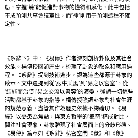
態，掌握“幾”能促進對事物的懂得和感化，此中包括
不成預測
共享會議室
性，而“神”則用于預測這種不確
定性。
《系辭下》中，《易傳》作者深刻剖析卦象及其社會
效能。楊傳授回顧歷史，梳理了卦象的取象和應用過
程。《系辭》提到技術進步，認為這些都源于卦象的
啟示。文中還提到從“服牛乘馬”到”易之以宮室”，從
“結繩而治”到“易之
交流
以書契”的演變，強調一切這些
活動都基于卦象的指導。楊傳授強調卦象對社會生涯
的規范意義，盡管其作為歷史依據不夠確切。《易
經》以憂患為焦點，與東方哲學的“獵奇”構成對比，
關注社會現象，卦象體現了社會層面上的分歧形態。
《易傳》篇章如《系辭》
私密空間
《彖》和《象》