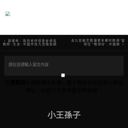
文
去九宮格空間讓更多鄉村教師“留
鄔書林：我的老伴侶查金師長
教師–文史–中國作找九宮格家網
得住”“教得好”_中國網
章
導
覽
在
瀏覽器
中儲存顯示名稱、電子郵件地址及個人網站
網址，以供下次發佈留言時使用。
小王孫子