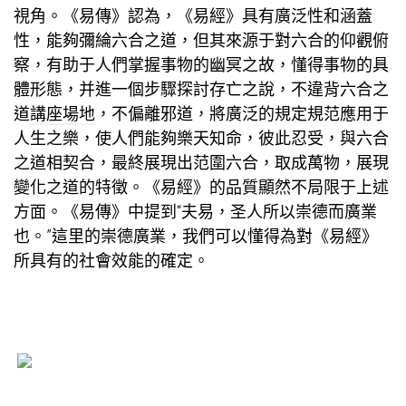
視角。《易傳》認為，《易經》具有廣泛性和涵蓋
性，能夠彌綸六合之道，但其來源于對六合的仰觀俯
察，有助于人們掌握事物的幽冥之故，懂得事物的具
體形態，并進一個步驟探討存亡之說，不違背六合之
道
講座場地
，不偏離邪道，將廣泛的規定規范應用于
人生之樂，使人們能夠樂天知命，彼此忍受，與六合
之道相契合，最終展現出范圍六合，取成萬物，展現
變化之道的特徵。《易經》的品質顯然不局限于上述
方面。《易傳》中提到“夫易，圣人所以崇德而廣業
也。”這里的崇德廣業，我們可以懂得為對《易經》
所具有的社會效能的確定。