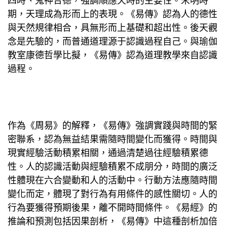
四時、鬼神合德，強調順應天時的主要性。宋明時
期，天理成為形而上的表現。《易傳》認為人的德性
與天然規律相合，具無形而上基礎和超出性。後天觀
念是先驗的，而普通道理源于認識過程自己。與
瑜伽
教室
康德哲學比擬，《易傳》認為道理
教學
來自認識
過程。
作為《周易》的解釋，《易傳》強調實踐與時間的緊
密聯系，認為無益結果需隨時間變化而獲得。時間與
現實經驗活動積累相關，通過清楚過往經驗積累德
性。人的認識活動與經驗積累不成朋分，時間的廣泛
性體現在六合變動和人的活動中。行動方法應隨時間
變化而定，體現了對行為有用條件的感性關切。人的
行為要獲得預期後果，離不開時間條件。《易經》的
推論和預測包括因果剖析，《易傳》中這種剖析加倍