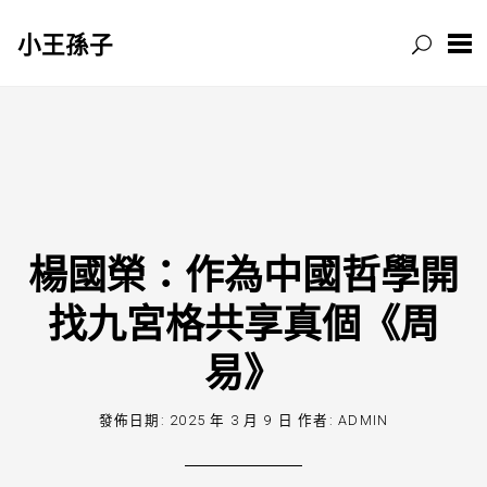
小王孫子
跳
至
主
要
內
容
楊國榮：作為中國哲學開
找九宮格共享真個《周
易》
發佈日期:
2025 年 3 月 9 日
作者:
ADMIN