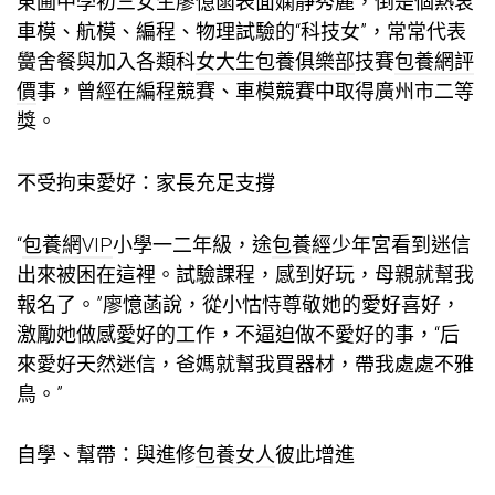
東圃中學初三女生廖憶菡表面嫻靜秀麗，倒是個熱衷
車模、航模、編程、物理試驗的“科技女”，常常代表
黌舍餐與加入各類科
女大生包養俱樂部
技賽
包養網評
價
事，曾經在編程競賽、車模競賽中取得廣州市二等
獎。
不受拘束愛好：家長充足支撐
“
包養網VIP
小學一二年級，途
包養
經少年宮看到迷信
出來被困在這裡。試驗課程，感到好玩，母親就幫我
報名了。”廖憶菡說，從小怙恃尊敬她的愛好喜好，
激勵她做感愛好的工作，不逼迫做不愛好的事，“后
來愛好天然迷信，爸媽就幫我買器材，帶我處處不雅
鳥。”
自學、幫帶：與進修
包養女人
彼此增進