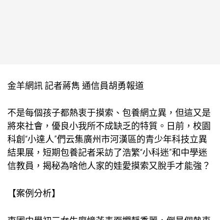
金羊網訊 記者蔣雋 通信員胡勇報道
不是每個孩子都熱衷于摸索、
包養網
立異，但這又是
將來社會，優良小我所不成缺乏的特質。日前，校園
科創“小達人”們云集廣州市河漢區的青少年科技立異
結果展，
短期包養
記者采訪了浩繁“小科迷”和中學迷
信教員，揭秘為啥他人家的娃愛摸索又脫手才能強？
【案例分析】