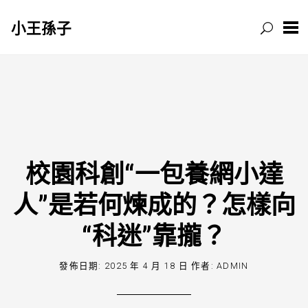
小王孫子
跳
至
主
要
內
容
校園科創“一包養網小達
人”是若何煉成的？怎樣向
“科迷”靠攏？
發佈日期:
2025 年 4 月 18 日
作者:
ADMIN