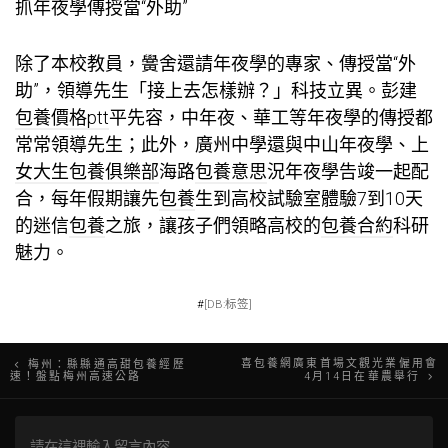
抓年夜學傳授當“外助”
除了本校教員，黌舍還請年夜學的專家、傳授當“外
助”，領導先生「接上去怎樣辦？」科技立異。彭建
包養價格ptt
平先容，中年夜、華工等年夜學的傳授都
常常領導先生；此外，廣州中學還與中山年夜學、上
女大生包養俱樂部
海路
包養意思
況年夜學告竣一起配
合，每年假期讓先
包養
生到高校試驗室體驗7到10天
的迷信
包養
之旅，讓孩子們領略高校的
包養合約
科研
魅力。
#
[DB:标签]
文
喜包養網廣東首場文觀光業僱用會
梅州：縣縣通高甜包養經歷
速！盤點梅州高速公路
4月14日在華農舉行
章