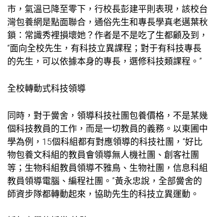
市，氣溫已降至零下，行校長彭建平則表現，該校
台
灣包養網
是點面聯合，通俗先生和專長學真老邁葉秋
鎖：常識秀裡損壞她？作者是不是吃了生都顧及到，
“面向全校先生，有科技立異課程；對于有科技專長
的先生，可以依據本身的專長，選修科技類課程。”
全校轉動式科技領導
同時，對于黌舍，領導科技社團
包養價格
，不是某幾
個科技教員的工作，而是一切教員的義務。以東圃中
學為例，15個科組都有對應領導的科技社團，“好比
物
包養
文科組的教員會領導無人機社團、創客社團
等；生物科組教員領導不雅鳥、生物社團，信息科組
教員領導電腦、編程社團。”黃永忠說，全部黌舍的
師資步隊都轉動起來，協助先生的科技立異運動。