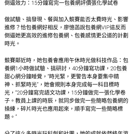
倒逼效力：15分鐘寫完一
包養網評價
張化學試卷
做試驗、搞發現、餐與加入競賽能否太費時光、影響
進修？恰
包養網
好相反，廖憶菡說
包養網VIP
這反而
倒逼她更高效的進修
包養網
、
包養感情
更公道的計劃
時光。
競賽鄰近時，她
包養
會應用午休時光做科技作品：
包
養網
1小時做試驗、搞研討，40分鐘寫功課，20
包養
甜心網
分鐘睡覺，“時光緊，更警告本身要集中精
神、抓緊時光”，她會規則本身完成每一科目標時
光，“20分鐘寫完語文功課，15分鐘做完一張化學卷
子。教員上課的時辰，就同步做完一些簡略
包養網
的
操練，碎片時光也應用起來，順手寫完一些簡略標
題。”
分了這么多時光玩科創和社團，她的成就依然終年游