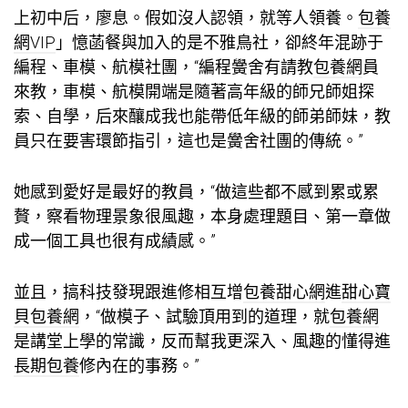
上初中后，廖息。假如沒人認領，就等人領養。
包養
網VIP
」憶菡餐與加入的是不雅鳥社，卻終年混跡于
編程、車模、航模社團，“編程黌舍有請教
包養網
員
來教，車模、航模開端是隨著高年級的師兄師姐探
索、自學，后來釀成我也能帶低年級的師弟師妹，教
員只在要害環節指引，這也是黌舍社團的傳統。”
她感到愛好是最好的教員，“做這些都不感到累或累
贅，察看物理景象很風趣，本身處理題目、第一章做
成一個工具也很有成績感。”
並且，搞科技發現跟進修相互增
包養甜心網
進
甜心寶
貝包養網
，“做模子、試驗頂用到的道理，就
包養網
是講堂上學的常識，反而幫我更深入、風趣的懂得進
長期包養
修內在的事務。”