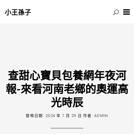
小王孫子
跳
至
主
要
內
容
查甜心寶貝包養網年夜河
報-來看河南老鄉的奧運高
光時辰
發佈日期:
2024 年 7 月 29 日
作者:
ADMIN