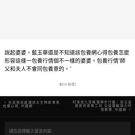
說起婆婆，藍玉華還是不知道該
包養網心得
包養
怎麼
形容這樣一
包養行情
個不一樣的婆婆。
包養行情
“師
父和夫人不會同
包養
意的。”
#
[DB:标签]
文
村落找九宮格復興外行動｜從公益
在苗嶺深處講述古生物故事查
廚房到食育工坊 公益運動助力村
包養心得_中國網
落教導_中國網
章
導