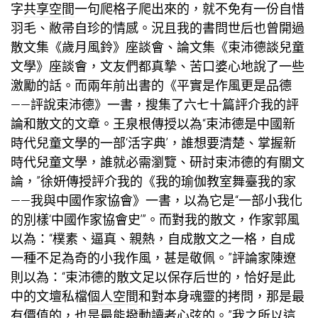
字
共享空間
一句爬格子爬出來的，就不免有一份自惜
羽毛、敝帚自珍的情感。況且我的書問世后也曾開過
散文集《歲月風鈴》座談會、論文集《束沛德談兒童
文學》座談會，文友們都真摯、苦口婆心地說了一些
激勵的話。而兩年前出書的《平實是作風更是品德
——評說束沛德》一書，搜集了六七十篇評介我的評
論和散文的文章。王泉根傳授以為“束沛德是中國新
時代兒童文學的一部‘活字典’，誰想要清楚、掌握新
時代兒童文學，誰就必需瀏覽、研討束沛德的有關文
論，”徐妍傳授評介我的《我的
瑜伽教室
舞臺我的家
——我與中國作家協會》一書，以為它是“一部小我化
的別樣‘中國作家協會史’”。而對我的散文，作家郭風
以為：“樸素、逼真、親熱，自成散文之一格，自成
一種不足為奇的小我作風，甚是敬佩。”評論家陳遼
則以為：“束沛德的散文足以保存后世的，恰好是此
中的文壇私檔
個人空間
和對本身魂靈的拷問，那是最
有價值的，也是最能撥動讀者心弦的。”我之所以這