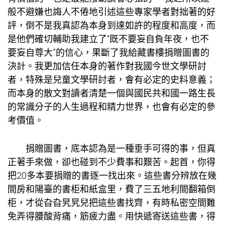
般不避嫌也誨人不倦地引述這些專家學者對拙著的好
評，倒不是我真認為本身到達如許的程度和高度，而
是他們確切輔助我建立了“既不要妄自負年夜，也不
要妄自尊大”的信心，果斷了我給藏書樓捐贈圖書的
決計。我更加信任本身的著作對我國今世文學研討
者，特殊是兒童文學研討者，會有必定的史料意義；
而本身的散文對讀者清楚一個與國民共和國一路生長
的常識分子的人生過程和精力世界，也會有必定的參
考價值。
捐贈圖書，底本認為是一種垂手可得的事，但真
正著手來做，卻也碰到不少費事和艱苦。起首，你得
把20多本要捐贈的書逐一找出來。這些書分辨放在幾
間房和陽臺的書柜和紙盒里，費了三五地利間翻箱倒
柜，才從旮旮旯旯兒把這些書找齊，有時
私密空間
難
免弄得腰酸背痛，筋疲力盡。用快遞寄送這些書，得