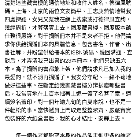
清楚這些藏書樓的通信地址和收件人姓名、德律風號
碼。上海、北京的兩位文友簡平、王志庚熱情地幫我
四處探聽，女兒又幫我在網上搜索或打德律風查詢，
幾經周折，才算落實上去。國度藏書樓、國度版本館
任務很嚴謹，對于捐贈冊本并不是來者不拒。他們請
求你供給捐贈冊本的具體信息，包含書名、作者、出
書社等，并盼望供給冊本的ISBN號碼。幾回溝通、查
對后，才弄清我已出書的23本冊本，他們只缺五六
本。為了捐贈的書都能上架，他們請求凡已加入我的
最愛的，就不消再捐贈了。我安分守紀、一絲不茍地
做好這些事。在斷定給幾家藏書樓分辨捐贈哪些書
后，我當真地在上百本拙著上逐一簽了名蓋了章。連
續簽名蓋印，對一個年逾九旬的白叟來說，也不是一
件輕松的事。當快遞員上門取走整整潔齊、嚴嚴實實
包裝好的六紙盒書后，我的心才結壯、安靜上去。
每一個作者都盼望本身的作品能走進更多的讀者