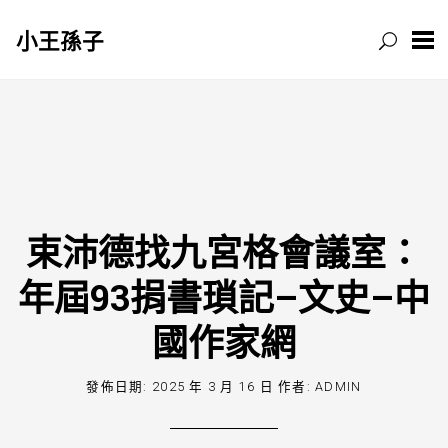
小王孫子
跳
至
主
要
內
容
束沛德找九宮格會議室：
年屆93捐書瑣記–文史–中
國作家網
發佈日期:
2025 年 3 月 16 日
作者:
ADMIN