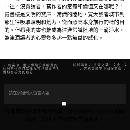
中往。沒有讀者，寫作者的意義和價值又在哪呢？！
藏書樓是文明的寶庫，常識的陸地，寬大讀者城市到
那里往吸取聰明和氣力，從而照亮本身前行的標的目
的。但愿我的書也能成為注進常識陸地的一滴淨水，
為津潤讀者的心靈幾多起一點無益的感化。
文
蘇軾與元祐“朋黨之爭”–文史–找
韓長印：財富保險分期繳費的
比例賠付題目基找九宮格聚會于對
九宮格會議室中國作家網
價均衡視角的察看
章
導
覽
在
瀏覽器
中儲存顯示名稱、電子郵件地址及個人網站
網址，以供下次發佈留言時使用。