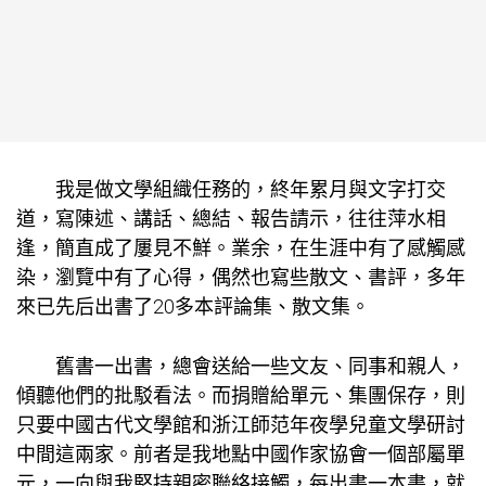
我是做文學組織任務的，終年累月與文字打交
道，寫陳述、講話、總結、報告請示，往往萍水相
逢，簡直成了屢見不鮮。業余，在生涯中有了感觸感
染，瀏覽中有了心得，偶然也寫些散文、書評，多年
來已先后出書了20多本評論集、散文集。
舊書一出書，總會送給一些文友、同事和親人，
傾聽他們的批駁看法。而捐贈給單元、集團保存，則
只要中國古代文學館和浙江師范年夜學兒童文學研討
中間這兩家。前者是我地點中國作家協會一個部屬單
元，一向與我堅持親密聯絡接觸，每出書一本書，就