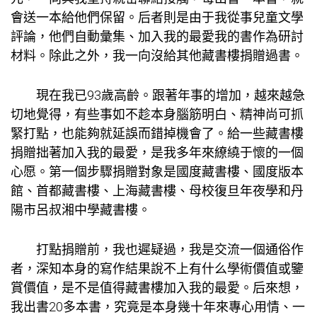
會送一本給他們保留。后者則是由于我從事兒童文學
評論，他們自動彙集、加入我的最愛我的書作為研討
材料。除此之外，我一向沒給其他藏書樓捐贈過書。
現在我已93歲高齡。跟著年事的增加，越來越急
切地覺得，有些事如不趁本身腦筋明白、精神尚可抓
緊打點，也能夠就延誤而錯掉機會了。給一些藏書樓
捐贈拙著加入我的最愛，是我多年來繚繞于懷的一個
心愿。第一個步驟捐贈對象是國度藏書樓、國度版本
館、首都藏書樓、上海藏書樓、母校復旦年夜學和丹
陽市呂叔湘中學藏書樓。
打點捐贈前，我也遲疑過，我是
交流
一個通俗作
者，深知本身的寫作結果說不上有什么學術價值或鑒
賞價值，是不是值得藏書樓加入我的最愛。后來想，
我出書20多本書，究竟是本身幾十年來專心用情、一