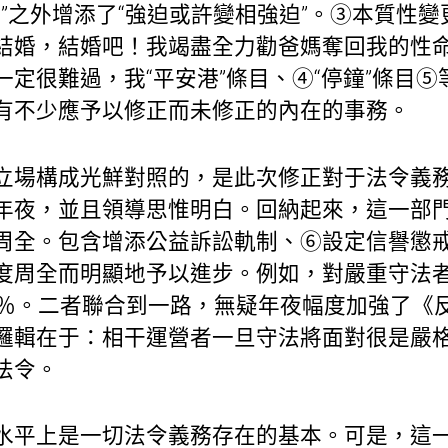
制”之外增添了“強迫或許變相強迫”。③本質性
結婚，結婚吧！我竭盡全力勸爸媽奪回我的性
定很難過，我“平安港”條目、④“停鐘”條目
有不少應予以修正而未修正的內在的事務。
立場構成光鮮對照的，是此次修正對于法令義
年夜，並且領導思惟明白。回納起來，這一部
周全。包含增添公益訴訟軌制、⑥設定信譽懲
度周全而明顯地予以進步。例如，對嚴重守法
0％。二者聯合到一路，無疑年夜幅度加強了《
邏輯在于：相干運營者一旦守法將面對很是嚴
法令。
水平上是一切法令義務存在的基本。可是，這