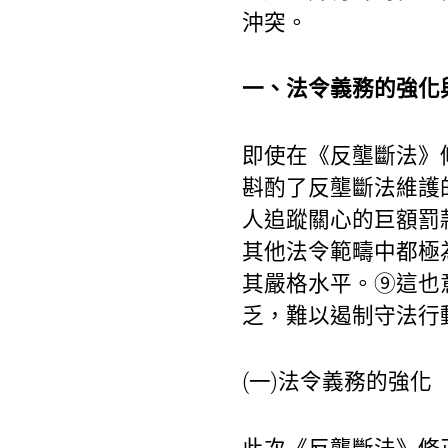
沖突。
一、法令義務的強化
即使在《反壟斷法》修
斟酌了反壟斷法維護
人追蹤關心的巨額罰款
其他法令範疇中都極
其嚴格水平。⑨這也
乏，難以遏制守法行
(一)法令義務的強化