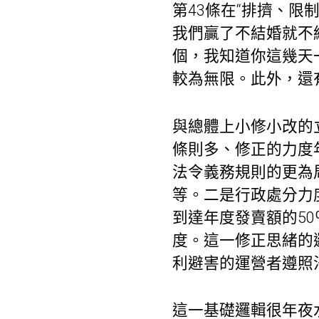
第43條在“排擠、限
我們贏了不結婚就不
個，我知道你這幾天一
較為無限。此外，還
與總體上小修小改的
條則多、修正的力度
法令義務規則的更為
等。二是行政處分力
到達年度發賣額的5
度。這一修正思緒的
利避害的運營者遵照
這一基礎邏輯很年夜