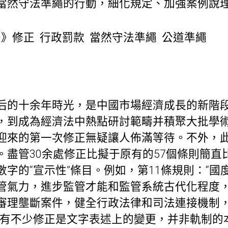
當然守法準繩的行動，細化規定、加強案例說
》修正 行政罰款 當然守法準繩 公道準繩
后的十余年時光，是中國市場經濟成長的新階
，到成為經濟法中熱點研討範疇并積聚大批學
迎來的第一次修正無疑讓人佈滿等待。不外，
。盡管30余處修正比擬于原有的57個條則簡直
字的“宣示性”條目。例如，第11條規則：“
管氣力，進步監管才能和監管系統古代化程度
審理壟斷案件，健全行政法律和司法連接機制
還有不少修正是文字表述上的變更，并非軌制的