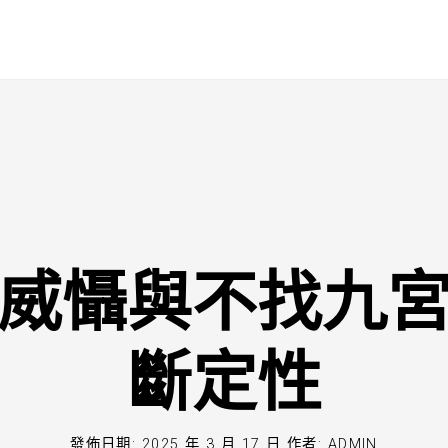
威懾與不找九
斷定性
發佈日期:
2025 年 3 月 17 日
作者:
ADMIN