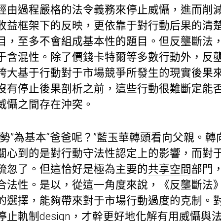
經由過程嚴格的法令義務來停止威懾，進而削
收益框架下的反映，更依靠于對行動后果的清
目，至多不會組成基本性的題目。但反壟斷法
于含混性。除了價錢卡特爾等多數行動外，反
誇大基于行動對于市場競爭所發生的現實後果
沒有停止後果剖析之前，這些行動很難斷定能
威懾之間存在沖突。
勢”為基本“爸爸呢？”藍玉華轉頭看向父親。轉
關心到的是對行動守法性認定上的影響，而對
疏忽了。但這恰好是極為主要的
共享空間
部門
合法性。是以，從這一角度來說，《反壟斷法
的選擇，能夠帶來對于市場行動過度的克制。
止軌制design，才幹更好地化解有用威懾與