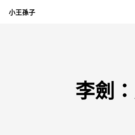
小王孫子
跳
至
主
要
內
容
李劍：