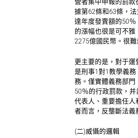
營者集中申報的罰款從
據第62條和63條
達年度發賣額的50％
的漲幅也很是可不雅
2275億國民幣。很
更主要的是，對于運
是刑事
1對1教學
義務
務。僅實體義務部門
50％的行政罰款，
代表人、重要擔任人
者而言，反壟斷法義
(二)威懾的邏輯