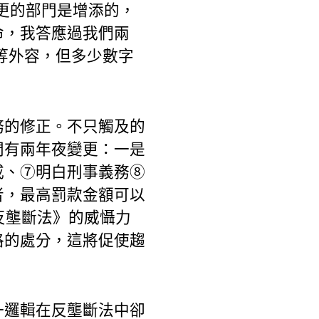
變更的部門是增添的，
命，我答應過我們兩
⑤等外容，但多少數字
務的修正。不只觸及的
門有兩年夜變更：一是
戒、⑦明白刑事義務⑧
者，最高罰款金額可以
反壟斷法》的威懾力
格的處分，這將促使趨
一邏輯在反壟斷法中卻