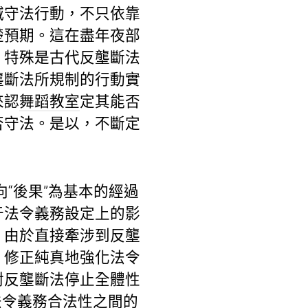
減守法行動，不只依靠
楚預期。這在盡年夜部
，特殊是古代反壟斷法
壟斷法所規制的行動實
來認
舞蹈教室
定其能否
否守法。是以，不斷定
向“後果”為基本的經過
于法令義務設定上的影
，由於直接牽涉到反壟
》修正純真地強化法令
對反壟斷法停止全體性
法令義務合法性之間的