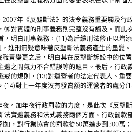
正在反壟斷法義務方面的變更表現在以下兩個
。2007年《反壟斷法》的法令義務重要觸及行
，⑩對實體的刑事義務則完整沒有觸及。而此
首，明白刑事義務，(11)為后續刑法修正以增
並且，進刑無疑意味著反壟斷法義務產生的量變
查察院職責變更之后，明白其在反壟斷訴訟中的位
主體之間氣力不合錯誤等的題目。最后，行政
懲戒的規則，(13)對運營者的法定代表人、重
(14)對上一年度沒有發賣額的運營者的處分(1
加年夜。加年夜行政罰款的力度，是此次《反壟
斷法實體義務和法式義務兩個方面。行政罰款
例如，對行業協會的罰款從50萬進步到300萬