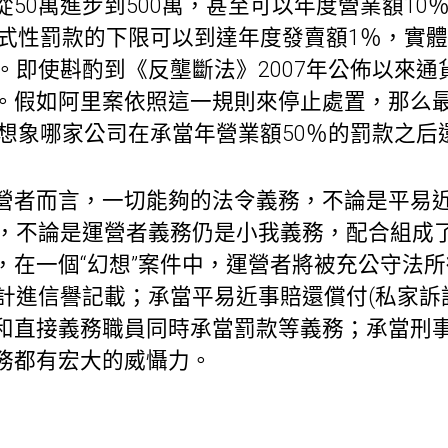
50萬進步到500萬，甚至可以年度營業額10
，法式性罰款的下限可以到達年度發賣額1％，實
。即使斟酌到《反壟斷法》2007年公佈以來
。假如阿里案依照這一規則來停止處置，那么
難想象哪家公司在承當年營業額50％的罰款之
營者而言，一切能夠的法令義務，不論是平易
，不論是運營者義務仍是小我義務，配合組成
，在一個“幻想”案件中，運營者將被充公守法
并計進信譽記載；承當平易近事賠還償付(私家訴
和直接義務職員同時承當罰款等義務；承當刑
務都有宏大的威懾力。