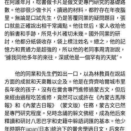
在阿誰年月，唸書做卡片是做文史專門研究的基礎路
數。他卻很少做卡片，讀過的材料，都貯存在年夜腦
里。無論是口試先生，仍是答覆同業的疑問題目，張
口就能正確說出相干常識點。他往世后，家人收拾他
的躲書和手跡，所見卡片確切未幾。國外同業的研
討，他都分紙袋收存，袋上標注姓名。總之，他的記
憶力和貫通力是超強的，所以他的老同事周清澍說，
“據我同他多年的來往，深感他是一個罕有的天賦”。
他的同業和先生們如出一口，以為林教員在說話
方面的成就和天稟難以企及。他是在齊齊哈爾城市里
長年夜的孩子，沒有在黌舍專門進修過蒙古文，但后
來經由過程吃苦進修，竟然可以或許在《內蒙古馬隊
報》和《內蒙古日報》（蒙文版）任務，蒙古文已然
是專門研究程度。兒時念誦的躲文佛經，成為他后來
釋讀和研討八思巴字和史籍中躲語詞匯的基本。他少
年時期在japan(日本)統治下的黌舍學過日文，后來在