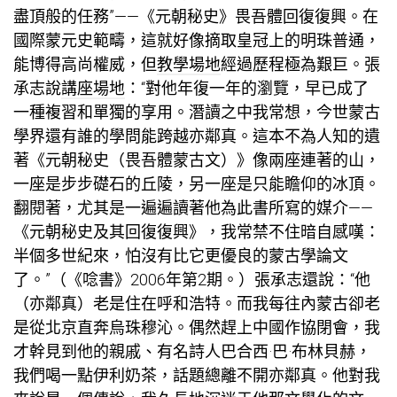
盡頂般的任務”——《元朝秘史》畏吾體回復復興。在
國際蒙元史範疇，這就好像摘取皇冠上的明珠普通，
能博得高尚權威，但
教學場地
經過歷程極為艱巨。張
承志說
講座場地
：“對他年復一年的瀏覽，早已成了
一種複習和單獨的享用。潛讀之中我常想，今世蒙古
學界還有誰的學問能跨越亦鄰真。這本不為人知的遺
著《元朝秘史（畏吾體蒙古文）》像兩座連著的山，
一座是步步礎石的丘陵，另一座是只能瞻仰的冰頂。
翻閱著，尤其是一遍遍讀著他為此書所寫的媒介——
《元朝秘史及其回復復興》，我常禁不住暗自感嘆：
半個多世紀來，怕沒有比它更優良的蒙古學論文
了。”（《唸書》2006年第2期。）張承志還說：“他
（亦鄰真）老是住在呼和浩特。而我每往內蒙古卻老
是從北京直奔烏珠穆沁。偶然趕上中國作協閉會，我
才幹見到他的親戚、有名詩人巴合西·巴·布林貝赫，
我們喝一點伊利奶茶，話題總離不開亦鄰真。他對我