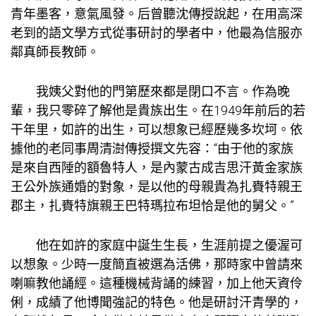
青年墨客，意氣風發。后曾聽沈傳授說起，在用高深
老到的語文學方式從事研討的學者中，他最為信服亦
鄰真師長教師。
我姨父對他的門第歷來都是閉口不言。作為晚
輩，我只零碎了解他是貴族出生。在1949年前后的若
干年里，如許的出生，可以想象已經歷幾多坎坷。依
據他的老同事周清澍傳授撰文先容：“由于他的家族
是來自西陲的額魯特人，是內蒙古成吉思汗黃金家族
王公外族通婚的對象，是以他的母親貴為扎賚特親王
郡主，扎賚特旗親王巴特瑪拉布坦恰是他的舅父。”
他在如許的家庭中誕生生長，生涯前提之優渥可
以想象。少時一度簡直被選為活佛，那時家中曾請來
喇嘛教他誦經。這種機械背誦的練習，加上他天資伶
俐，成績了他博聞強記的特色。他是研討汗青學的，