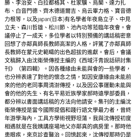
勝、李治安、白拉都格其、杜家驥、烏蘭、達力扎
布、白音門德、齊木德道爾吉、烏云畢力格、寶音德
力根等，以及japan(日本)有名學者年夜島立子、中見
立夫、森川哲雄、松川節、池內功等蒞臨年夜會。會
議停止了一成天，多位學者以特別預備的講話稿密意
回想了亦鄰真師長教師高潔的人格，評騭了亦鄰真師
長教師在蒙元史範疇的出色超拔的進獻。會后，會議
文稿歸入由沈衛榮傳授主編的《西域汗青說話研討集
刊》（第四輯）。因各種緣由未能與會的一些學者，
也分辨表達了對他的懷念之情，如因安康緣由未能前
來的他的老同事周清澍傳授，以及因公事運動未能與
會的他的先生、有名平易近族學家郝時遠學部委員，
都分辨以書面講話稿的方法向他請安。集刊的主編沈
衛榮傳授是當今國際提倡和踐行語文學最力者，曾終
年游學海內，工具方學術視野坦蕩。我與沈傳授初度
相遇就是在我姨
講座場地
父亦鄰真的病房里。那時他
患眼疾，來京診查醫治。回憶起來，沈傳授那時仍是