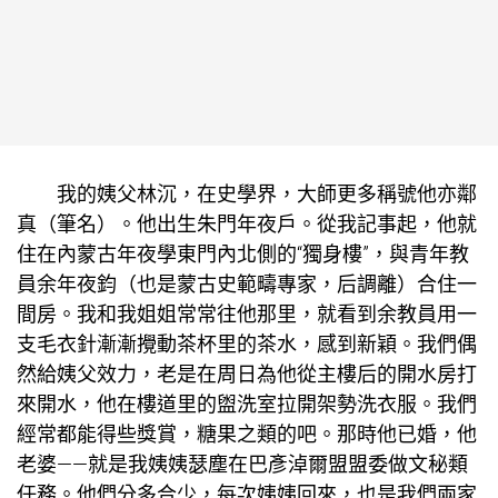
我的姨父林沉，在史學界，大師更多稱號他亦鄰
真（筆名）。他出生朱門年夜戶。從我記事起，他就
住在內蒙古年夜學東門內北側的“獨身樓”，與青年教
員余年夜鈞（也是蒙古史範疇專家，后調離）合住一
間房。我和我姐姐常常往他那里，就看到余教員用一
支毛衣針漸漸攪動茶杯里的茶水，感到新穎。我們偶
然給姨父效力，老是在周日為他從主樓后的開水房打
來開水，他在樓道里的盥洗室拉開架勢洗衣服。我們
經常都能得些獎賞，糖果之類的吧。那時他已婚，他
老婆——就是我姨姨瑟塵在巴彥淖爾盟盟委做文秘類
任務。他們分多合少，每次姨姨回來，也是我們兩家