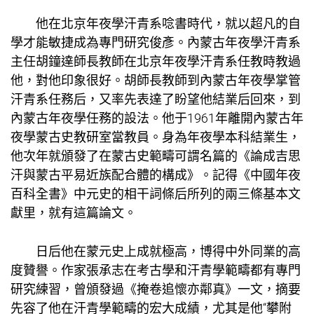
他在北京年夜學汗青系唸書時代，就以超凡的自
學才能敏捷成為專門研究俊彥。內蒙古年夜學汗青系
主任胡鐘達師長教師在北京年夜學汗青系任教時教過
他，對他印象很好。胡師長教師到內蒙古年夜學掌管
汗青系任務后，又率先表達了盼望他結業后回來，到
內蒙古年夜學任務的設法。他于1961年離開內蒙古年
夜學蒙古史教研室當教員。身為年夜學本科結業生，
他次年就頒發了在蒙古史範疇可謂名篇的《論成吉思
汗與蒙古平易近族配合體的構成》。記得《中國年夜
百科全書》中元史的相干詞條后所列的兩三條基本文
獻里，就有這篇論文。
日后他在蒙元史上成就極高，博得中外同業的高
度贊譽。作家張承志在考古學和汗青學範疇都有專門
研究練習，曾頒發過《掩卷追懷亦鄰真》一文，摘要
先容了他在汗青學範疇的宏大成績，尤其是他“攀附