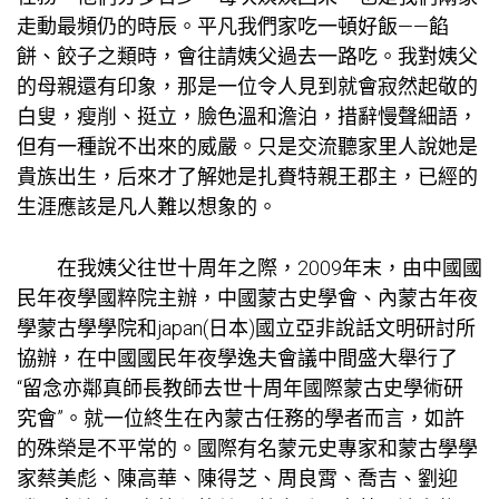
走動最頻仍的時辰。平凡我們家吃一頓好飯——餡
餅、餃子之類時，會往請姨父過去一路吃。我對姨父
的母親還有印象，那是一位令人見到就會寂然起敬的
白叟，瘦削、挺立，臉色溫和澹泊，措辭慢聲細語，
但有一種說不出來的威嚴。只是
交流
聽家里人說她是
貴族出生，后來才了解她是扎賚特親王郡主，已經的
生涯應該是凡人難以想象的。
在我姨父往世十周年之際，2009年末，由中國國
民年夜學國粹院主辦，中國蒙古史學會、內蒙古年夜
學蒙古學學院和japan(日本)國立亞非說話文明研討所
協辦，在中國國民年夜學逸夫會議中間盛大舉行了
“留念亦鄰真師長教師去世十周年國際蒙古史學術研
究會”。就一位終生在內蒙古任務的學者而言，如許
的殊榮是不平常的。國際有名蒙元史專家和蒙古學學
家蔡美彪、陳高華、陳得芝、周良霄、喬吉、劉迎