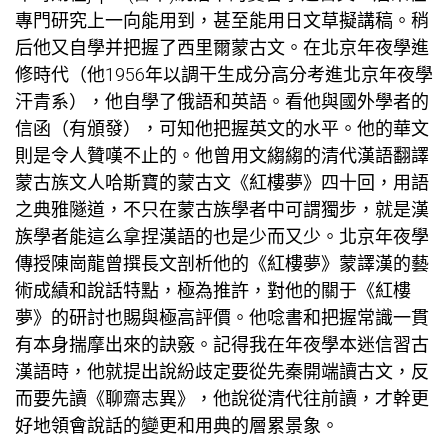
專門研究上一向能用到，甚至能用日文草擬講稿。稍
后他又自學并把握了西里爾蒙古文。在北京年夜學進
修時代（他1956年以調干生成分高分考進北京年夜學
汗青系），他自學了俄語和英語。看他與國外學者的
信函（有頒發），可知他把握英文的水平。他的華文
則是令人贊嘆不止的。他曾用文縐縐的清代漢語翻譯
蒙古族文人哈斯寶的蒙古文《紅樓夢》四十回，用語
之典雅隧道，不只在蒙古族學者中可謂獨步，就是漢
族學者能這么拿捏漢語的也是少而又少。北京年夜學
傳授陳崗龍曾撰長文剖析他的《紅樓夢》蒙譯漢的藝
術成績和說話特點，極為推許，對他的關于《紅樓
夢》的研討也賜與極高評價。他唸書和把握常識一貫
有本身揣摩出來的訣竅。記得我在年夜學本迷信習古
漢語時，他就提出說紛歧定要從先秦開端讀古文，反
而要先讀《聊齋志異》，他說從清代往前讀，才幹更
好地領會說話的變更和用典的層累景象。