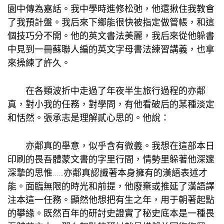
園中傳為嘉話。我中學時進修松弛，他還揪住我教會
了我預計盤。我后來下鄉能很快被指定做管帳，和這
個技巧分不開。他的英文書法美麗，我后來從他躲書
中見到一冊蘇聯人編的英文字母書法練習講義，也拿
來操練了許久。
在各類波折中走過了年夜半生旅行過程的亦鄰
真，對小我的任務，對學問，有他看破后的某種淡定
和恬然。張承志是理解貳心思的。他說：
亦鄰真的舉意，似乎含有微義。我想在這部本日
印刷的畏吾體蒙文書的字里行間，情勢里躲著他深邃
深摯的思惟……亦鄰真認識著本身擁有的漢語表述才
能。面臨無限的時光和前提，他廢棄或推延了漢語譯
注本這一任務。顯然他想把有生之年，用于朝著起點
的攀緣。既然百年的研討史證實了秘史底本是一種畏