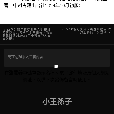
著，中州古籍出書社2024年10月初版）
文
KLOOK客路廣州人出游興致高 珠
曲阜師范年夜學孔子文明研討
院傳授找九宮格空間王曰美、孫寶
海上榜熱門游玩地
赴韓國參加2025年中韓儒學人文
章
交通研討
導
覽
在
瀏覽器
中儲存顯示名稱、電子郵件地址及個人網站
網址，以供下次發佈留言時使用。
小王孫子