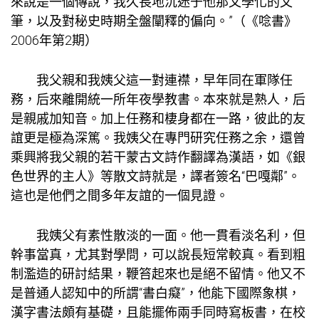
來說是一個傳說，我久長地沉迷于他那文學化的文
筆，以及對秘史時期全盤闡釋的偏向。”（《唸書》
2006年第2期）
我父親和我姨父這一對連襟，早年同在軍隊任
務，后來離開統一所年夜學教書。本來就是熟人，后
是親戚加知音。加上任務和棲身都在一路，彼此的友
誼更是極為深篤。我姨父在專門研究任務之余，還曾
乘興將我父親的若干蒙古文詩作翻譯為漢語，如《銀
色世界的主人》等散文詩就是，譯者簽名“巴嘎鄰”。
這也是他們之間多年友誼的一個見證。
我姨父有素性散淡的一面。他一貫看淡名利，但
幹事當真，尤其對學問，可以說長短常較真。看到粗
制濫造的研討結果，鞭笞起來也是絕不留情。他又不
是普通人認知中的所謂“書白癡”，他能下國際象棋，
漢字書法頗有基礎，且能擺佈兩手同時寫板書，在校