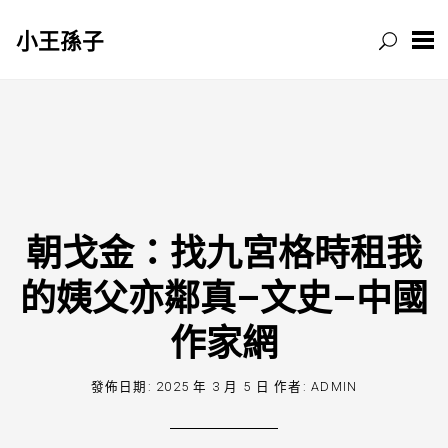
小王孫子
跳
至
主
要
內
容
朝戈金：找九宮格時租我
的姨父亦鄰真–文史–中國
作家網
發佈日期:
2025 年 3 月 5 日
作者:
ADMIN