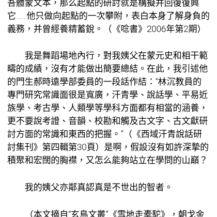
吾體蒙文本，那么起點的研討就是構擬并回復復興
它……他只做向起點的一次攀附，表白本身了解身負的
義務，并曾經養精蓄銳。（《唸書》2006年第2期）
我是
舞蹈場地
內行，對我姨父在蒙元史和相干範
疇的成績，沒有才能做出簡要總結。在此，我引述他
的門生郝時遠學部委員的一段話作結：“林沉教員的
專門研究常識面很是寬廣，汗青學、說話學、平易近
族學、考古學、人類學等學科方面都有相當的涵養，
更不要說考證、音韻、校勘和觸及古文字、古文獻研
討方面的常識和東西的把握。”（《西域汗青說話研
討集刊》第四輯第30頁）是啊，假設沒有如許深摯的
積聚和宏闊的胸襟，又怎么能夠站立在學問的山巔？
我的姨父亦鄰真認真是不世出的智者。
（本文摘自“玄鳥文叢”《雪地走橐駝》，朝戈金