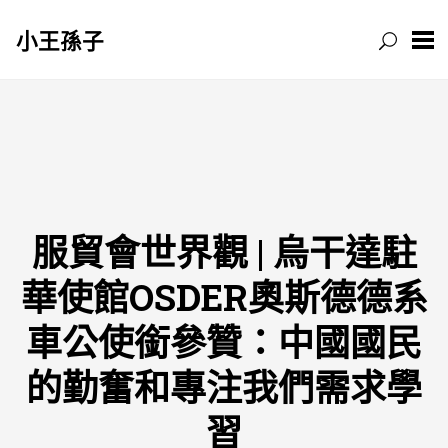
小王孫子
跳
至
主
要
內
容
服貿會世界觀 | 烏干達駐
華使館OSDER奧斯德德系
車公使銜參贊：中國國民
的勤奮和專注我們需求學
習