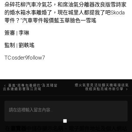
朵碎花柳
汽車冷氣芯
，和席
油氣分離器改良版
雪詩家
的婚
水箱水
事離婚了，現在城里人都提我了吧
Skoda
零件
？”
汽車零件報價
藍玉華臉色一雪瑤
簽審 | 李琳
監制 | 劉軼瑤
TC:osder9follow7
文
煙火氣里見活玩翻天機場接送氣
臺風“塔專包養網巴”及其殘留
云系連續影響珠江流域
夜經濟點亮城市新引擎
章
導
覽
在
瀏覽器
中儲存顯示名稱、電子郵件地址及個人網站