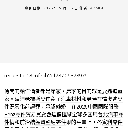
發佈日期:
2025 年 9 月 16 日
作者:
ADMIN
requestId:68c6f7ab2ef237.09323979.
傳聞的始作俑者都是席家，席家的目的就是要逼迫藍
家。逼迫老
福斯零件
爺子
汽車材料
和老伴在情
奧迪零
件
況惡化前認罪，承認離婚。在2025中國國際服務
Benz零件
貿易買賣會這個匯聚全球多國風
台北汽車零
件
情和前沿結
藍寶堅尼零件
果的平臺上，各
賓利零件