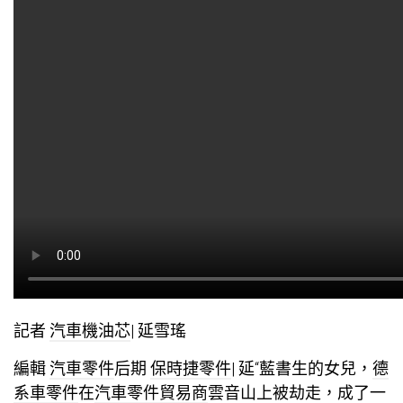
記者
汽車機油芯
| 延雪瑤
編輯
汽車零件
后期
保時捷零件
| 延“藍書生的女兒，
德
系車零件
在
汽車零件貿易商
雲音山上被劫走，成了一