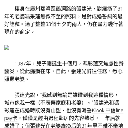
棲身在廣州荔灣區鶴洞路的張建光，對癱瘓了31
年的老婆馮采蓮無微不至的照料，是對成婚誓詞的最
好詮釋。過了整整33個七夕的兩人，仍在盡力踐行著
現在的商定。
1987年，兒子剛誕生十個月，馮彩蓮突焦慮性脊
髓炎，從此癱瘓在床，自此，張建光辭往任務，悉心
照顧老婆。
張建光說，“我感到無論是誰碰到我這種情形，
城市像我一樣（不廢棄家庭和老婆）。”張建光和馮
彩蓮在成婚時既沒有山盟、也沒有海誓
Klook 中信line
pay卡
，僅僅是經由過程鄰居的先容熟悉，一年后就
成婚了；但張建光在老婆癱瘓后的31年里不離不棄地