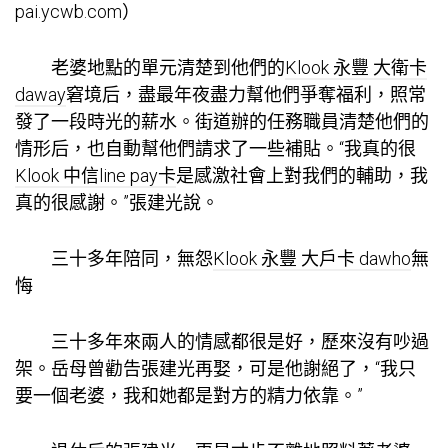
pai.ycwb.com）
老婆地點的單元清楚到他們的
Klook 永豐 大衛卡
daway
窘境后，盡最年夜盡力幫他們爭奪福利，照常
發了一段時光的薪水。街道辦的任務職員清楚他們的
情形后，也自動幫他們請求了一些補貼。“我真的很
Klook 中信line pay卡
是感激社會上對我們的輔助，我
真的很感謝。”張建光說。
三十多年陪同，無怨
Klook 永豐 大戶卡 dawho
無
悔
三十多年來兩人的情感都很是好，歷來沒有吵過
架。岳母曾勸告張建光再娶，可是他謝絕了，“我只
要一個老婆，我和她都是對方的精力依靠。”