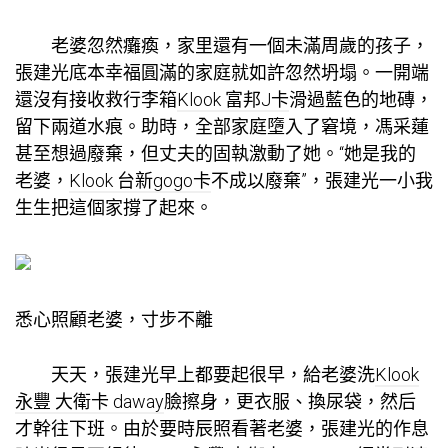
老婆忽然癱瘓，家里還有一個未滿周歲的孩子，
張建光底本幸福圓滿的家庭就如許忽然坍塌。一開端
還沒有接收救行李箱
Klook 富邦J卡
滑過藍色的地磚，
留下兩道水痕。助時，全部家庭墮入了窘境，馮采蓮
甚至想過廢棄，但丈夫的固執激動了她。“她是我的
老婆，
Klook 台新gogo卡
不成以廢棄”，張建光一小我
生生把這個家撐了起來。
悉心照顧老婆，寸步不離
天天，張建光早上都要起很早，給老婆洗
Klook
永豐 大衛卡 daway
臉擦身，更衣服、換尿袋，然后
才幹往下班。由於要時辰照看著老婆，張建光的作息