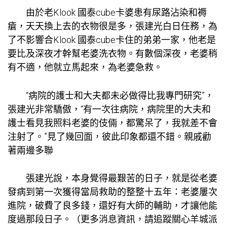
由於老
Klook 國泰cube卡
婆患有尿路沾染和褥
瘡，天天換上去的衣物很是多，張建光白日任務，為
了不影響合
Klook 國泰cube卡
住的弟弟一家，他老是
要比及深夜才幹幫老婆洗衣物。有數個深夜，老婆稍
有不適，他就立馬起來，為老婆急救。
“病院的護士和大夫都未必做得比我專門研究”，
張建光非常驕傲，“有一次往病院，病院里的大夫和
護士看見我照料老婆的伎倆，都驚呆了，我就差不會
注射了。”見了幾回面，彼此印象都還不錯。親戚勸
著兩邊多聯
張建光說，本身覺得最艱苦的日子，就是從老婆
發病到第一次獲得當局救助的整整十五年：老婆屢次
進院，破費了良多錢，還好有大師的輔助，才讓他能
度過那段日子。（更多消息資訊，請追蹤關心羊城派