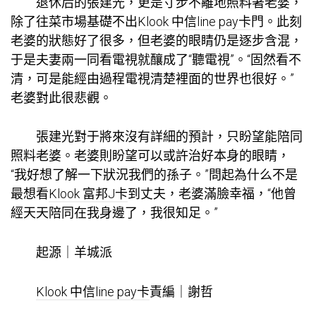
退休后的張建光，更是寸步不離地照料著老婆，
除了往菜市場基礎不出
Klook 中信line pay卡
門。此刻
老婆的狀態好了很多，但老婆的眼睛仍是逐步含混，
于是夫妻兩一同看電視就釀成了“聽電視”。“固然看不
清，可是能經由過程電視清楚裡面的世界也很好。”
老婆對此很悲觀。
張建光對于將來沒有詳細的預計，只盼望能陪同
照料老婆。老婆則盼望可以或許治好本身的眼睛，
“我好想了解一下狀況我們的孫子。”問起為什么不是
最想看
Klook 富邦J卡
到丈夫，老婆滿臉幸福，“他曾
經天天陪同在我身邊了，我很知足。”
起源｜羊城派
Klook 中信line pay卡
責編｜謝哲