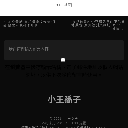
#
[DB:标签]
文
來找包養APP花都玩怎能不吃當
花季黃埔“賞花經濟找包養”升
地美食 廣州融創文旅城6月15日
溫 隨處可見打卡旺地
開園
章
導
覽
在
瀏覽器
中儲存顯示名稱、電子郵件地址及個人網站
網址，以供下次發佈留言時使用。
小王孫子
© 2026, 小王孫子
本站採用 WORDPRESS 建置
使用的佈景主題為
FELIX DORNER
所設計的 YUUTA。