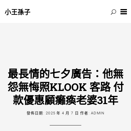
小王孫子
跳
至
主
要
內
容
最長情的七夕廣告：他無
怨無悔照KLOOK 客路 付
款優惠顧癱瘓老婆31年
發佈日期:
2025 年 4 月 7 日
作者:
ADMIN