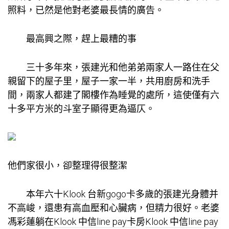
照料，已然是他對老婆最長情的廣告。
最高興之際，趕上最糟的事
三十多年來，張建光和他弟弟兩家人一路住在父
親留下的屋子里，屋子一家一半，共用廚房和洗手
間，兩家人都建了閣樓作為睡覺的處所，這使僅有六
十多平方米的斗室子顯得更為逼仄。
他們家很小，卻整理得很整潔
本年六十
Klook 台新gogo卡
多歲的張建光身體并
不高峻，還患有高血壓和心臟病，但精力很好。老婆
馮彩蓮躺在
Klook 中信line pay卡
房
Klook 中信line pay