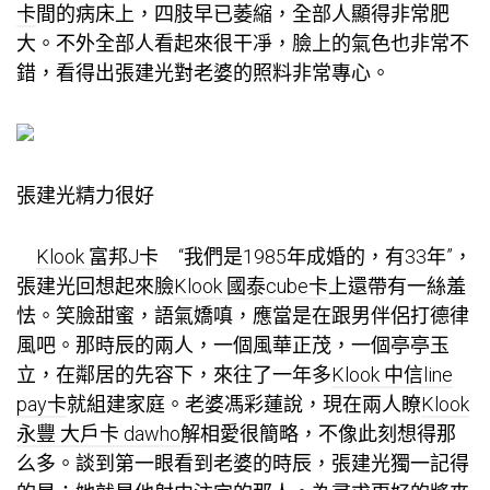
卡
間的病床上，四肢早已萎縮，全部人顯得非常肥
大。不外全部人看起來很干凈，臉上的氣色也非常不
錯，看得出張建光對老婆的照料非常專心。
張建光精力很好
Klook 富邦J卡
“我們是1985年成婚的，有33年”，
張建光回想起來臉
Klook 國泰cube卡
上還帶有一絲羞
怯。笑臉甜蜜，語氣嬌嗔，應當是在跟男伴侶打德律
風吧。那時辰的兩人，一個風華正茂，一個亭亭玉
立，在鄰居的先容下，來往了一年多
Klook 中信line
pay卡
就組建家庭。老婆馮彩蓮說，現在兩人瞭
Klook
永豐 大戶卡 dawho
解相愛很簡略，不像此刻想得那
么多。談到第一眼看到老婆的時辰，張建光獨一記得