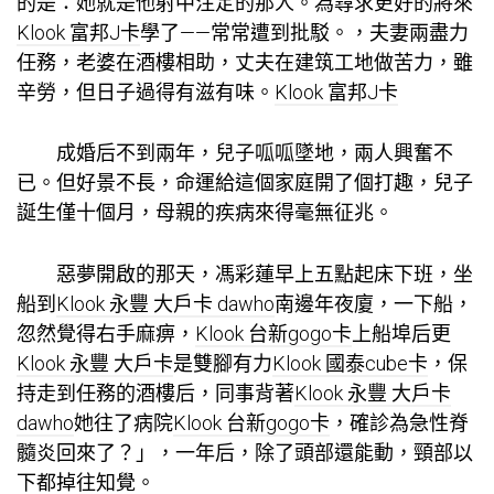
的是：她就是他射中注定的那人。為尋求更好的將來
Klook 富邦J卡
學了——常常遭到批駁。，夫妻兩盡力
任務，老婆在酒樓相助，丈夫在建筑工地做苦力，雖
辛勞，但日子過得有滋有味。
Klook 富邦J卡
成婚后不到兩年，兒子呱呱墜地，兩人興奮不
已。但好景不長，命運給這個家庭開了個打趣，兒子
誕生僅十個月，母親的疾病來得毫無征兆。
惡夢開啟的那天，馮彩蓮早上五點起床下班，坐
船到
Klook 永豐 大戶卡 dawho
南邊年夜廈，一下船，
忽然覺得右手麻痹，
Klook 台新gogo卡
上船埠后更
Klook 永豐 大戶卡
是雙腳有力
Klook 國泰cube卡
，保
持走到任務的酒樓后，同事背著
Klook 永豐 大戶卡
dawho
她往了病院
Klook 台新gogo卡
，確診為急性脊
髓炎回來了？」，一年后，除了頭部還能動，頸部以
下都掉往知覺。