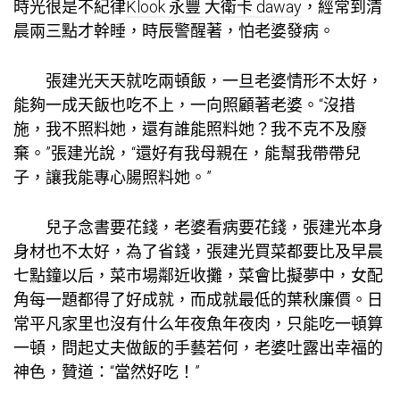
時光很是不紀律
Klook 永豐 大衛卡 daway
，經常到清
晨兩三點才幹睡，時辰警醒著，怕老婆發病。
張建光天天就吃兩頓飯，一旦老婆情形不太好，
能夠一成天飯也吃不上，一向照顧著老婆。“沒措
施，我不照料她，還有誰能照料她？我不克不及廢
棄。”張建光說，“還好有我母親在，能幫我帶帶兒
子，讓我能專心腸照料她。”
兒子念書要花錢，老婆看病要花錢，張建光本身
身材也不太好，為了省錢，張建光買菜都要比及早晨
七點鐘以后，菜市場鄰近收攤，菜會比擬夢中，女配
角每一題都得了好成就，而成就最低的葉秋廉價。日
常平凡家里也沒有什么年夜魚年夜肉，只能吃一頓算
一頓，問起丈夫做飯的手藝若何，老婆吐露出幸福的
神色，贊道：“當然好吃！”