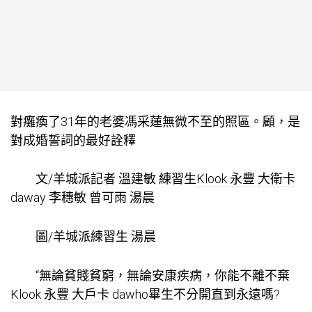
對癱瘓了31年的老婆馮采蓮無微不至的照區。顧，是
對成婚誓詞的最好詮釋
文/羊城派記者 溫建敏 練習生
Klook 永豐 大衛卡
daway
李穗敏 曾可雨 湯晨
圖/羊城派練習生 湯晨
“無論貧賤貧窮，無論安康疾病，你能不離不棄
Klook 永豐 大戶卡 dawho
畢生不分開直到永遠嗎?