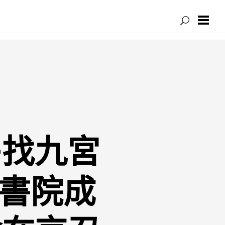
—找九宮
書院成