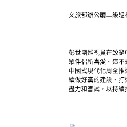
文旅部辦公廳二級巡
彭世團巡視員在致辭
眾伴侶所喜愛。這不
中國式現代化周全推
續做好黨的建設、打
盡力和嘗試，以持續