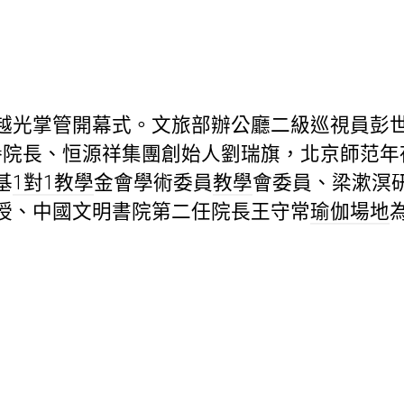
越光掌管開幕式。文旅部辦公廳二級巡視員彭
院名譽院長、恒源祥集團創始人劉瑞旗，北京師范
基
1對1教學
金會學術委員
教學
會委員、梁漱溟
授、中國文明書院第二任院長王守常
瑜伽場地