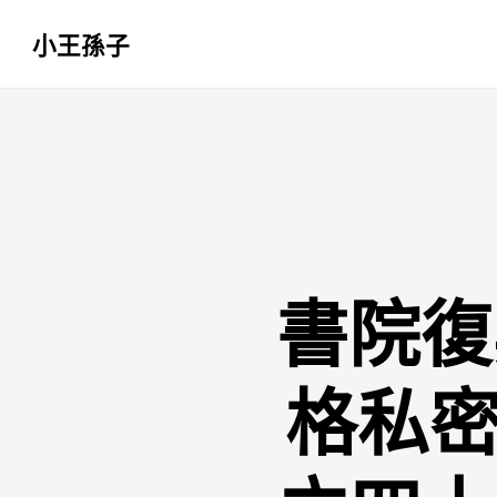
小王孫子
跳
至
主
要
內
容
書院復
格私