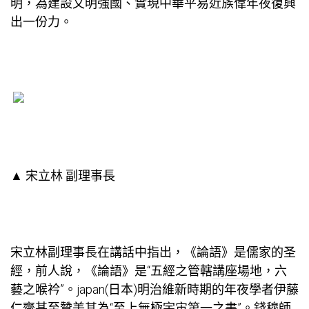
明，為建設文明強國、實現中華平易近族偉年夜復興
出一份力。
▲ 宋立林 副理事長
宋立林副理事長在講話中指出，《論語》是儒家的圣
經，前人說，《論語》是“五經之管轄
講座場地
，六
藝之喉衿”。japan(日本)明治維新時期的年夜學者伊藤
仁齋甚至贊美其為“至上無極宇宙第一之書”。錢穆師