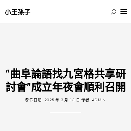
小王孫子
跳
至
主
要
內
容
“曲阜論語找九宮格共享研
討會”成立年夜會順利召開
發佈日期:
2025 年 3 月 13 日
作者:
ADMIN