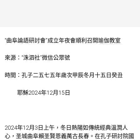
“曲阜論語研討會”成立年夜會順利召開
瑜伽教室
來源：“洙泗社”微信公眾號
時間：孔子二五七五年歲次甲辰冬月十五日癸丑
耶穌2024年12月15日
2024年12月3日上午，冬日熱陽如傳統經典溫潤人
心，圣城曲阜賴圣賢恩義萬古長春。在孔子研討院國