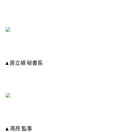
▲房立禎 秘書長
▲馮亮 監事