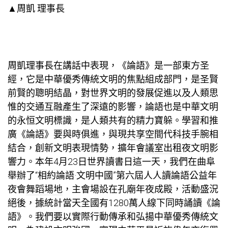
▲周凱 理事長
周凱理事長在講話中表現，《論語》是一部東方圣
經，它是中華優秀傳統文明的焦點組成部門，是圣賢
前賢的聰明結晶，對世界文明的發展促進以及人類思
惟的交通互融產生了深遠的影響，論語也是中華文明
的永恒文明標識，是人類共有的精力寶躲。學習和推
廣《論語》要與時俱進，與現
共享空間
代科技手腕相
結合，創新文明表現情勢，擴年
會議室出租
夜文明影
響力。本年4月23日世界讀書日這一天，我們在曲阜
舉辦了“相約論語·文明中國”第六屆人人讀論語公益年
夜會
舞蹈場地
，主會場設在孔廟年夜成殿，活動盛況
絕後，據統計當天全國有1280萬人線下同時誦讀《論
語》。我們要以實際行動傳承和弘揚中華優秀傳統文