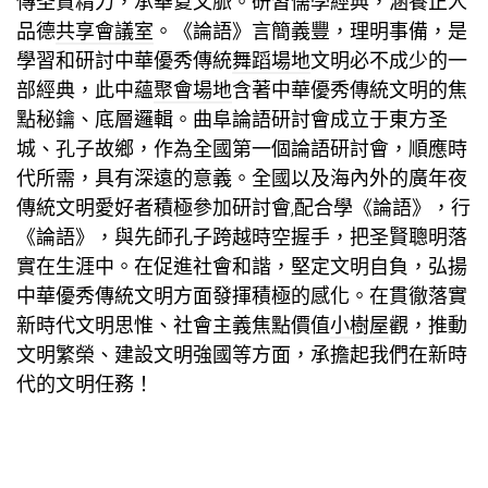
傳圣賢精力，承華夏文脈。研習儒學經典，涵養正人
品德
共享會議室
。《論語》言簡義豐，理明事備，是
學習和研討中華優秀傳統
舞蹈場地
文明必不成少的一
部經典，此中蘊
聚會場地
含著中華優秀傳統文明的焦
點秘鑰、底層邏輯。曲阜論語研討會成立于東方圣
城、孔子故鄉，作為全國第一個論語研討會，順應時
代所需，具有深遠的意義。全國以及海內外的廣年夜
傳統文明愛好者積極參加研討會,配合學《論語》，行
《論語》，與先師孔子跨越時空握手，把圣賢聰明落
實在生涯中。在促進社會和諧，堅定文明自負，弘揚
中華優秀傳統文明方面發揮積極的感化。在貫徹落實
新時代文明思惟、社會主義焦點價值
小樹屋
觀，推動
文明繁榮、建設文明強國等方面，承擔起我們在新時
代的文明任務！