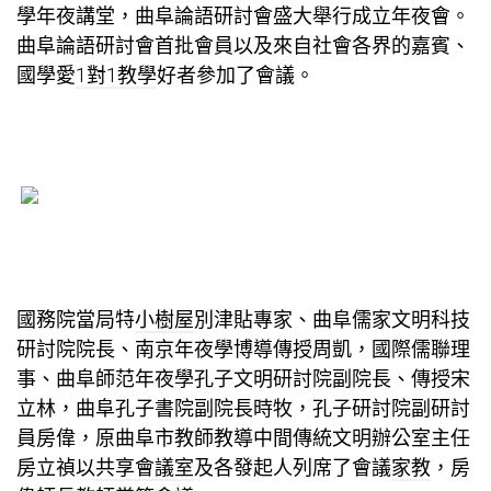
學年夜講堂，曲阜論語研討會盛大舉行成立年夜會。
曲阜論語研討會首批會員以及來自社會各界的嘉賓、
國學愛
1對1教學
好者參加了會議。
國務院當局特
小樹屋
別津貼專家、曲阜儒家文明科技
研討院院長、南京年夜學博導傳授周凱，國際儒聯理
事、曲阜師范年夜學孔子文明研討院副院長、傳授宋
立林，曲阜孔子書院副院長時牧，孔子研討院副研討
員房偉，原曲阜市教師教導中間傳統文明辦公室主任
房立禎以
共享會議室
及各發起人列席了會議
家教
，房