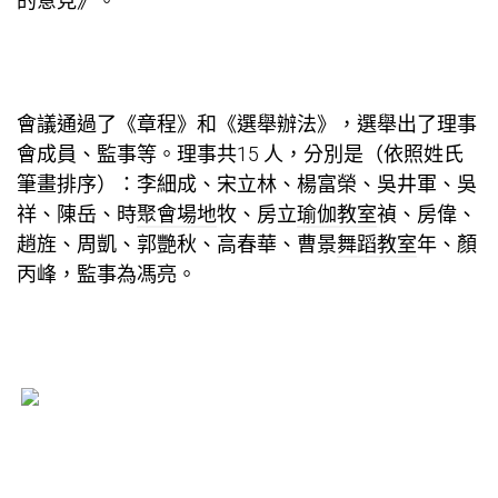
的意見》。
會議通過了《章程》和《選舉辦法》，選舉出了理事
會成員、監事等。理事共15 人，分別是（依照姓氏
筆畫排序）：李細成、宋立林、楊富榮、吳井軍、吳
祥、陳岳、時
聚會場地
牧、房立
瑜伽教室
禎、房偉、
趙旌、周凱、郭艷秋、高春華、曹景
舞蹈教室
年、顏
丙峰，監事為馮亮。