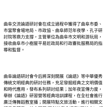
曲阜
交流
論語研討會在成立過程中獲得了曲阜市委、
市當
聚會場地
局、市政協、曲阜師范年夜學、孔子研
討院等鼎力支撐，主管單位為曲阜市文明和游玩局，
接收曲阜市
小樹屋
平易近政局和行政審批服務局的指
導和監督。
曲阜論語研討會今后將深刻開展《論語》等中華優秀
傳統文明經典的研討任務，充足發掘經典之文明價值
和時代應用，發布系列研討結果；加年夜宣傳力度，
舉辦《論語》研習營等經典培訓課程，在全社會進行
廣泛傳
舞蹈教室
播；開展特點文旅活動，進行相關文