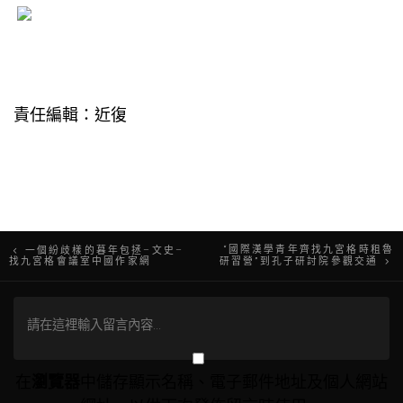
責任編輯：近復
文
“國際漢學青年齊找九宮格時租魯
一個紛歧樣的暮年包拯–文史–
找九宮格會議室中國作家網
研習營”到孔子研討院參觀交通
章
導
覽
在
瀏覽器
中儲存顯示名稱、電子郵件地址及個人網站