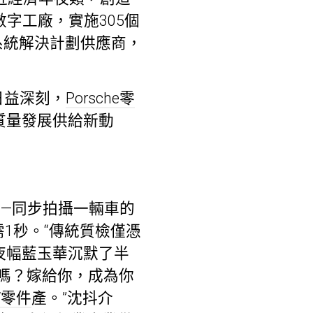
字工廠，實施305個
系統解決計劃供應商，
日益深刻，
Porsche零
質量發展供給新動
——同步拍攝一輛車的
1秒。“傳統質檢僅憑
夜幅藍玉華沉默了半
嗎？嫁給你，成為你
W零件
產。”沈抖介