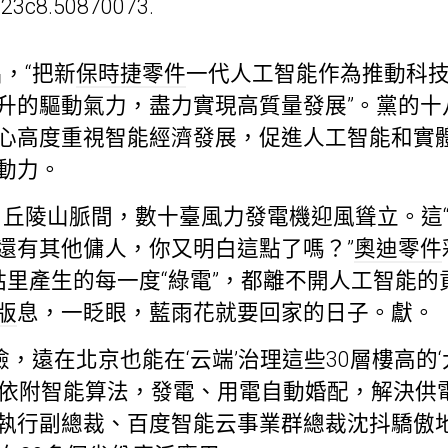
923c8.50870073.
，“把新
保時捷零件
一代人工智能作為推動科
升的驅動氣力，盡力實現高質量發展”。黨的十
心高度重視智能經濟發展，促進人工智能和實
動力。
丘陵山脈間，數十臺風力發電機迎風聳立。這
還有其他傭人，你又明白這點了嗎？”
奧迪零件
，姑里產生的每一度“綠電”，都離不開人工智能
版
息，一眨眼，藍雨花就要回家的日子。獻。
檢，遠在北京也能在‘云端’治理這些30層樓高的
供依附智能算法，發電、用電自動婚配，解決供
執行副總裁、百度智能云事業群總裁沈抖驕傲