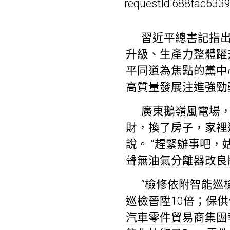
requestId:688fac633
習近平總書記指出
升級、生產力整體躍
平同道為焦點的黨中
高質量發展注進強勁
廣東鵝嶺風電場，
財，換了房子，家裡
說。 “趕緊辦事吧
聲無
油氣分離器改良
“檢修依附智能巡
巡檢晉陞10倍；保
汽車零件貿易商
集團