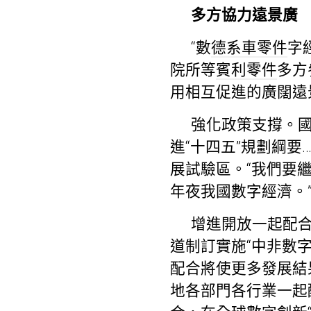
多方協力遠景廣
“數
德系車零件
字
院所等
賓利零件
多方
用相互促進的廣闊遠
強化政策支撐。國
進“十四五”規劃綱
展試驗區。“我們要
年夜我國數字經濟。
增進開放一起配合
道制訂實施“中非數
配合將使更多發展結
地各部門各行業一起