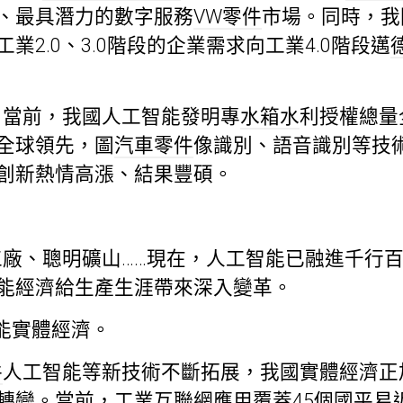
、最具潛力的數字服務
VW零件
市場。同時，我
業2.0、3.0階段的企業需求向工業4.0階段邁
。當前，我國人工智能發明專
水箱水
利授權總量
全球領先，圖
汽車零件
像識別、語音識別等技
創新熱情高漲、結果豐碩。
廠、聰明礦山……現在，人工智能已融進千行
能經濟給生產生涯帶來深入變革。
能實體經濟。
件
人工智能等新技術不斷拓展，我國實體經濟正
轉變。當前，工業互聯網應用覆蓋45個國平易