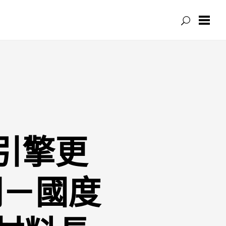
引擎更
網－國度