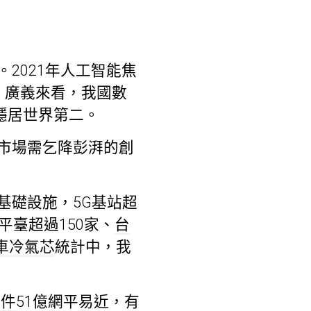
2021年人工智能焦
多。廣義來看，我國數
模穩居世界第二。
市場需乞降彭湃的創
基礎設施，5G基站超
平臺超過150家、
台
車冷氣芯
統計中，我
零件
51億網平易近，有