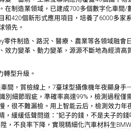
在制造業領域，已建成700多個數字化車間/數
目和420個新形式應用項目，培養了6000多家
球領先。
ley零件
制造、路況、醫療、農業等各領域融會
、效力變革、動力變革，源源不斷地為經濟高
力轉型升級。
車間，質檢線上，7臺球型攝像機年夜顯身手
能識別細節瑕疵，準確率高達99%，檢測過程僅需
慢，很不難漏檢。用上智能云后，檢測效力年
睛，緩緩低聲問道：“妃子的錢，不是夫子的錢
晉陞，不良率下降，實現精細化
汽車材料
生
BM