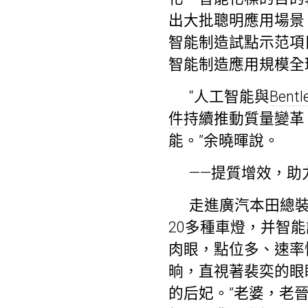
出大批聰明應用場景。
智能制造試點示范項
智能制造應用規模全
“人工智能與
Bent
件
持續推動質量變革
能。”余曉暉說。
——提質增效，助
走進廣汽本田總裝
20多種車燈，并智
肉眼，點位多、速率
晌，直視著裴奕的眼
的后妃。”老婆，老