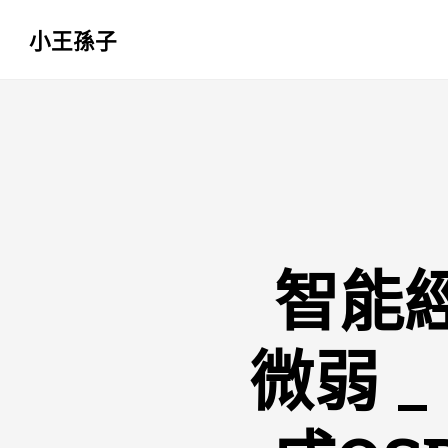
小王孫子
跳
至
主
要
內
容
智能
微弱 