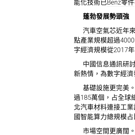
能化技術已
Benz零件
蓬勃發展勢頭強
汽車空氣芯
近年來
點產業規模超過400
字經濟規模從2017年
中國信息通訊研
新熱情，為數字經濟
基礎設施更完美。
過185萬個，占全球
北汽車材料
連接工業
國智能算力總規模占比
市場空間更廣闊