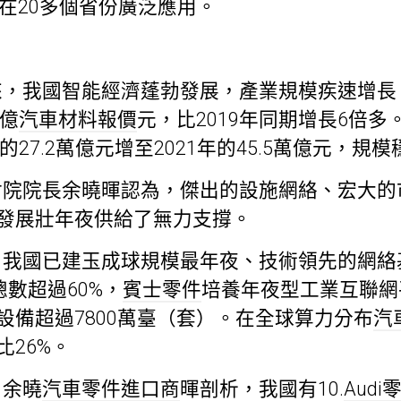
在20多個省份廣泛應用。
，我國智能經濟蓬勃發展，產業規模疾速增長。
0億
汽車材料報價
元，比2019年同期增長6倍
的27.2萬億元增至2021年的45.5萬億元，規
討院院長余曉暉認為，傑出的設施網絡、宏大的
發展壯年夜供給了無力支撐。
我國已建玉成球規模最年夜、技術領先的網絡
總數超過60%，
賓士零件
培養年夜型工業互聯網
設備超過7800萬臺（套）。在全球算力分布
汽
26%。
。余曉
汽車零件進口商
暉剖析，我國有10.
Audi