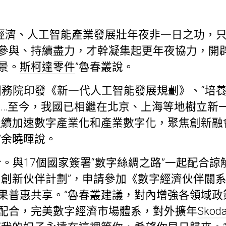
經濟、人工智能產業發展壯年夜非一日之功，
參與、持續盡力，才幹凝集起更年夜協力，開
景。
斯柯達零件
”魯春叢說。
務院印發《新一代人工智能發展規劃》、“培養
要……至今，我國已相繼在北京、上海等地樹立新
繼續加速數字產業化和產業數字化，聚焦創新融
”余曉暉說。
。與17個國家簽署“數字絲綢之路”一起配合
字創新伙伴計劃”，申請參加《數字經濟伙伴關系
果普惠共享。”魯春叢建議，對內增強各領域政
配合，完美數字經濟市場體系，對外擴年
Sko