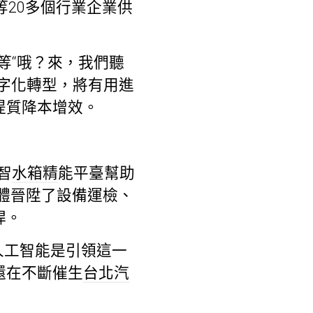
等20多個行業企業供
等“哦？來，我們聽
字化轉型，將有用進
提質降本增效。
智
水箱精
能平臺幫助
體晉陞了設備運檢、
桿。
人工智能是引領這一
還在不斷催生
台北汽