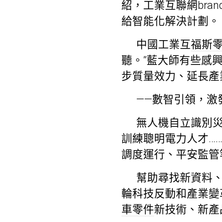
紹，工業互聯網bra
給智能化解決計劃。
中國工業互
福斯
聽。”藍大師有些感
步質量效力、延長產
——數智引領，激
無人機自立識別
訓練聰明電力人才…
調度運行、平安監管
幫助尋找新資料、
輪科技反動和產業變
車零件
新技術、新產