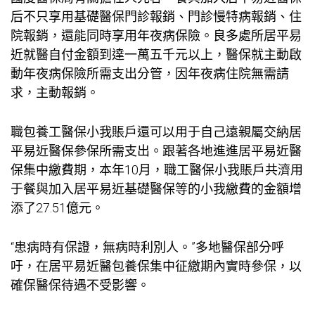
后不只享用基礎醫保門診報銷、門診慢特病報銷、住
院報銷，還能同時享用年夜病保險。良多處所居平易
近就醫自付金額到達一萬五千元以上，醫保就主動啟
動年夜病保險所需支出分管，因年夜病住院無需請
求，主動報銷。
職
包養
工醫保小我賬戶還可以用于自己遠親屬交納居
平易近醫保參保所需支出。跟著各地進進居平易近醫
保集中繳費期，本年10月，職工醫保小我賬戶共濟用
于餐與加入居平易近基礎醫保等的小我繳費的金額增
添了27.51億元。
“患病時有保證，無病時利別人。”多地醫保部分呼
吁，在居平易近醫
包養
保集中征繳期內實時參保，以
確保醫保待遇不受影響。