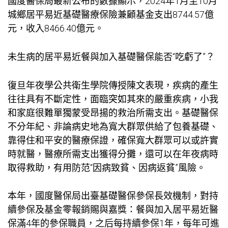
國度醫保局最新公布的數據顯示，2024年1月至10月
城鄉居平易近基礎醫療保險兼顧基金支出8744.57億
元，收入8466.40億元。
未生病的居平易近餐與加入基礎醫保能否“吃虧了”？
復旦年夜學公共衛生學院傳授陳文表現，疾病的產生
往往具有不斷定性，面臨突如其來的嚴重疾病，小我
和家庭很難單獨蒙受昂揚的救治所需支出。基礎醫保
不分年紀、非論病史地為寬大群眾供給了
包養
基礎、
靠得住和平安的醫療保證，確保寬大群眾可以或許實
時就醫，醫療所需支出獲得分攤，還可以在年夜病時
取得救助，有用防范“因病致貧、因病返貧”風險。
本年，國度醫保局出臺基礎醫保參保長效機制，對持
續參保及基金零報銷賜與嘉獎：餐與加入居平易近醫
保滿4年的參保職員，之后每持續參保1年，每年可進