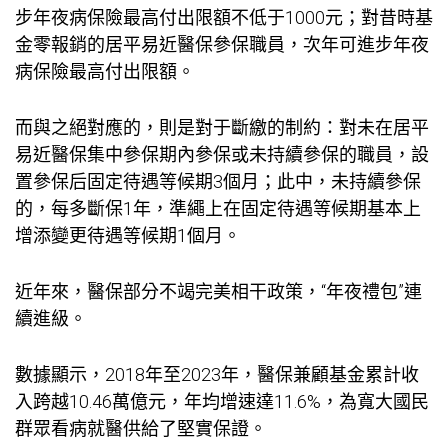
步年夜病保險最高付出限額不低于1000元；對昔時基
金零報銷的居平易近醫保參保職員，次年可進步年夜
病保險最高付出限額。
而與之絕對應的，則是對于斷繳的制約：對未在居平
易近醫保集中參保期內參保或未持續參保的職員，設
置參保后固定待遇等候期3個月；此中，未持續參保
的，每多斷保1年，準繩上在固定待遇等候期基本上
增添變更待遇等候期1個月。
近年來，醫保部分不竭完美相干政策，“年夜禮包”連
續進級。
數據顯示，2018年至2023年，醫保兼顧基金累計收
入跨越10.46萬億元，年均增速達11.6%，為寬大國民
群眾看病就醫供給了堅實保證。