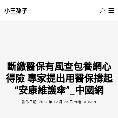
小王孫子
跳
至
主
要
內
容
斷繳醫保有風查包養網心
得險 專家提出用醫保撐起
“安康維護傘”_中國網
發佈日期:
2024 年 12 月 25 日
作者:
ADMIN