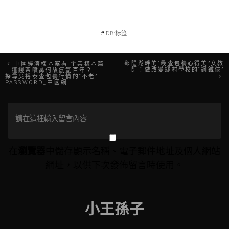
#
[DB:标签]
文
鄱陽湖畔的“最查包養心得美”女教
中國經濟樣本察看·企業樣本篇
師：做改變鄉村學校的“鋼鐵俠”
｜這縷茶噴鼻何故氤氳百年？——
探尋吳裕泰查包養行情的“不老”
章
PASSWORD_中國網
導
覽
在
瀏覽器
中儲存顯示名稱、電子郵件地址及個人網站
網址，以供下次發佈留言時使用。
小王孫子