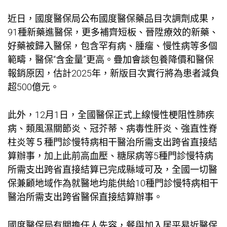
近日，國度醫保局公布國度醫保藥品目次調劑成果，
91種新藥進醫保，更多補齊短板、晉陞療效的新藥、
好藥被歸入醫保，包含罕有病、腫瘤、慢性病等多個
範疇，醫保“含金量”更高。疊加會談
包養
降價和醫保
報銷原因，估計2025年，新版目次實行將為患者減負
超500億元。
此外，12月1日，全國醫保正式上線慢性梗阻性肺疾
病、類風濕關節炎、冠芥蒂、病毒性肝炎、強直性脊
柱炎等５種門診慢特病相干醫治所需支出跨省直接結
算辦事，加上此前高血壓、糖尿病等5種門診慢特病
所需支出跨省直接結算已完成縣域可及，全國一切醫
保兼顧地域作為就醫地均能供給10種門診慢特病相干
醫治所需支出跨省醫保直接結算辦事。
國度醫保局有關擔任人先容，餐與加入居平易近醫保