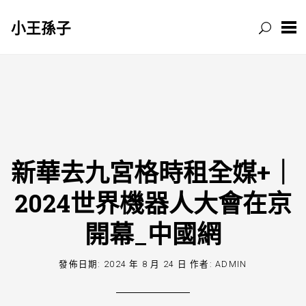
小王孫子
跳
至
主
要
內
容
新華去九宮格時租全媒+｜
2024世界機器人大會在京
開幕_中國網
發佈日期:
2024 年 8 月 24 日
作者:
ADMIN