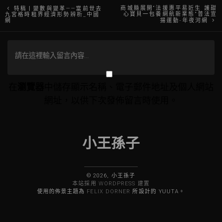
文
商城縣展開“法援惠平易近生 護甜
特稿丨變數與變革——當前世去
心寶貝一包養網航新業態”普法宣
九宮格時租界經濟形勢辨析_中國
網
揚運動-年夜河網
章
導
覽
在
瀏覽器
中儲存顯示名稱、電子郵件地址及個人網站
網址，以供下次發佈留言時使用。
小王孫子
© 2026, 小王孫子
本站採用 WORDPRESS 建置
使用的佈景主題為
FELIX DORNER
所設計的 YUUTA。