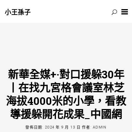
小王孫子
跳
至
主
要
內
容
新華全媒+·對口援躲30年
丨在找九宮格會議室林芝
海拔4000米的小學，看教
導援躲開花成果_中國網
發佈日期:
2024 年 9 月 13 日
作者:
ADMIN