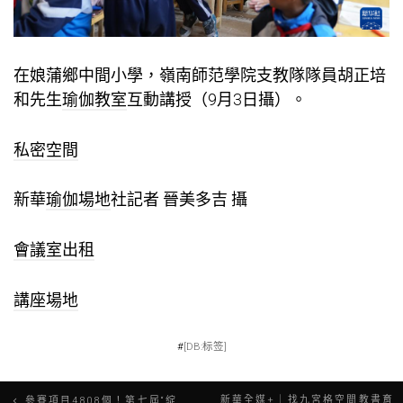
在娘蒲鄉中間小學，嶺南師范學院支教隊隊員胡正培
和先生
瑜伽教室
互動講授（9月3日攝）。
私密空間
新華
瑜伽場地
社記者 晉美多吉 攝
會議室出租
講座場地
#
[DB:标签]
文
新華全媒+｜找九宮格空間教書育
參賽項目4808個！第七屆“綻