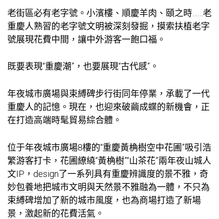
老街區必有老字號。小濱樓、順慶羊肉、頤之時……老
重慶人熟習的老字號文明被深刻發掘，摸索扶植老字
號展現花費中間，讓中外游客一飽口福。
既要表現“重慶潮”，也要展現“古代感”。
年夜城市廣場與束縛碑步行街同年停業，承載了一代
重慶人的記憶。現在，也迎來破繭成蝶的新機會，正
在打造高端時髦貿易綜合體。
位于年夜城市廣場8樓的“重慶黃桷樹空中花圃”吸引浩
繁游客打卡，花圃繚繞“黃桷樹”“山茶花”兩年夜山城人
文IP，design了一系列具有重慶辨識度的景不雅，奇
妙
包養
地把城市文明與天然景不雅融為一體，不只為
束縛碑增加了新的城市風度，也為商場打造了新場
景，激起新的花費活氣。