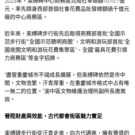
2023年，束縛碑中心商務區完成社零總額1010.7億
元，率先躋身西部首個社會花費品批發總額過千億元
級的中心商務區。
近年來，束縛碑步行街先后取得商務部首批“全國示
范步行街”“全國示范聰明商圈”，文明和游玩部首批“全
國夜間文明和游玩花費集聚區”、全國“最具花費引領
力商務區”等金字招牌。
“盡管重慶城市不竭成長擴展，但束縛碑依然是市中
間，文物浩繁，汗青厚重，在重慶城市格式中占有唯
一無二的位置。”渝中區文物維護治理所副所長唐嵩
說。
晉陞財產與效能，古代都會街區魅力實足
束縛碑步行街從汗青走來，向古代邁進，擁有豐盛的