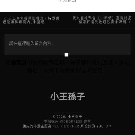
#
[DB:标签]
文
找九宮格聚會【中新網】臺灣將把
走上查包養國際餐桌，特點農
產物噴鼻飄海內_中國網
儒家四書列進通俗高中課綱
章
導
覽
在
瀏覽器
中儲存顯示名稱、電子郵件地址及個人網站
網址，以供下次發佈留言時使用。
小王孫子
© 2026, 小王孫子
本站採用 WORDPRESS 建置
使用的佈景主題為
FELIX DORNER
所設計的 YUUTA。