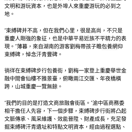
文明和游玩資本，也是外埠人來重慶游玩的必到之
地。
“束縛碑并不高，但在我們心里，很是高尚，不只是
重慶人剛強的象征，也是中華平易近族不平精力的表
現。”薄暮，來自湖南的游客劉梅帶孩子瞻
包養網
仰
束縛碑，悼念汗青豐碑。
徜徉在束縛碑步行
包養
街，劉梅一家登上重慶舉世金
融中間會仙樓不雅景臺，俯瞰兩江交匯、年夜橋橫
跨，山城重慶一覽無餘。
“我們的目的是打造文商旅融會街區。”渝中區商務委
相干擔任人先容，下一個步驟，束縛碑步行街將凸起
文脈傳承、風采維護、效能晉陞、財產成長，充足發
掘束縛碑汗青遺址和特點文明資本，經由過程選點、