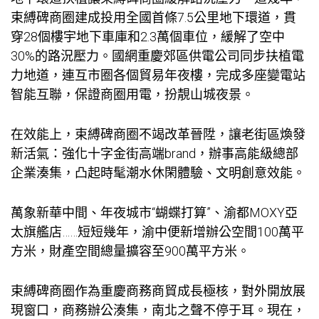
束縛碑商圈建成投用全國首條7.5公里地下環道，貫
穿28個樓宇地下車庫和2.3萬個車位，緩解了空中
30%的路況壓力。國網重慶郊區供電公司同步扶植電
力地道，連互市圈各個貿易年夜樓，完成多座變電站
智能互聯，保證商圈用電，扮靚山城夜景。
在效能上，束縛碑商圈不竭改革晉陞，讓老街區煥發
新活氣：強化十字金街高端brand，辦事高能級總部
企業湊集，凸起時髦潮水休閑體驗、文明創意效能。
萬象新華中間、年夜城市“蝴蝶打算”、渝都MOXY亞
太旗艦店……短短幾年，渝中便新增辦公空間100萬平
方米，財產空間總量擴容至900萬平方米。
束縛碑商圈作為重慶商務商貿成長極核，對外開放展
現窗口，商務辦公湊集，南北之聲不停于耳。現在，