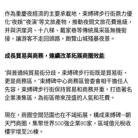
作為重慶夜經濟的主要承載地，束縛碑步行街鼎力優
化“夜娛”“夜演”等文旅產物，推動夜間文旅花費進級，
并與洪崖洞、十八梯、戴家巷等傳統風采區無機銜
接，讓游客不走回頭路，飽覽山城殘暴夜景。
成長貿易與商務，連續改革拓展商圈效能
“與普通純貿易街分歧，束縛碑步行街既是貿易街，
更是商務區。”束縛碑中心商務區管委會相干擔任人
先容，束縛碑步行街保持貿易和商務并重，打造著名
企業湊集區，為街區帶來茂盛的人氣和花費。
現在，商圈空間范圍也在不竭拓展，構成束縛碑—朝
天門商圈，集聚世界500強企業80家，區域億元稅收
樓宇增至26棟。