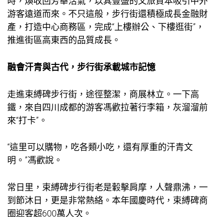
時，煥收回芳華活氣，以其豐盛的文旅資本吸引中外
游客遠道而來。不只這般，步行街還積極成長金融財
產，打造中心商務區，完成“上樓辦公、下樓逛街”，
推進街區高東西的品質成長。
融會汗青與古代，步行街承載城市記憶
走進束縛碑步行街，途徑整潔，商展林立。一下高
鐵，來自四川成都的游客馮歡拉著行李箱，灰溜溜前
來“打卡”。
“這里可以購物，吃各類小吃，還有厚重的汗青文
明。”馮歡說。
常日里，束縛碑步行街老是轂擊肩摩，人聲鼎沸，一
到節沐日，更是非常熱絡。本年國慶時代，束縛碑商
圈迎客超600萬人次。