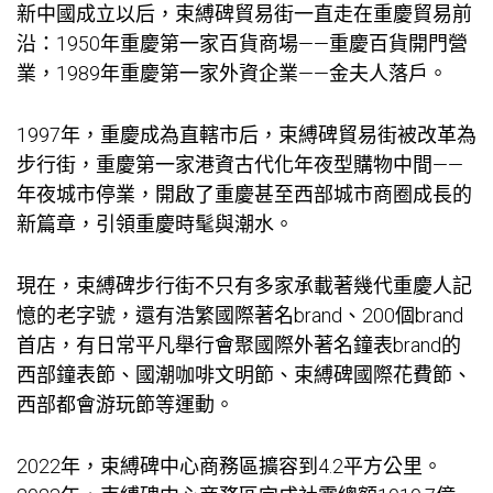
新中國成立以后，束縛碑貿易街一直走在重慶貿易前
沿：1950年重慶第一家百貨商場——重慶百貨開門營
業，1989年重慶第一家外資企業——金夫人落戶。
1997年，重慶成為直轄市后，束縛碑貿易街被改革為
步行街，重慶第一家港資古代化年夜型購物中間——
年夜城市停業，開啟了重慶甚至西部城市商圈成長的
新篇章，引領重慶時髦與潮水。
現在，束縛碑步行街不只有多家承載著幾代重慶人記
憶的老字號，還有浩繁國際著名brand、200個brand
首店，有日常平凡舉行會聚國際外著名鐘表brand的
西部鐘表節、國潮咖啡文明節、束縛碑國際花費節、
西部都會游玩節等運動。
2022年，束縛碑中心商務區擴容到4.2平方公里。