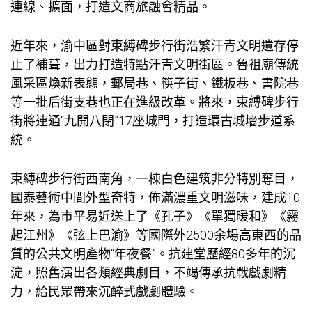
連線、擴面，打造文商旅融會精品。
近年來，渝中區對束縛碑步行街浩繁汗青文明遺存停
止了補葺，出力打造特點汗青文明街區。魯祖廟傳統
風采區煥新表態，郵局巷、筷子街、鐵板巷、書院巷
等一批后街支巷也正在進級改革。將來，束縛碑步行
街將連通“九開八閉”17座城門，打造環古城墻步道系
統。
束縛碑步行街西南角，一棟白色建筑非分特別奪目，
國泰藝術中間外型奇特，佈滿濃重文明滋味，建成10
年來，為市平易近送上了《孔子》《單獨暖和》《霧
起江州》《弦上巴渝》等國際外2500余場高東西的品
質的公共文明產物“年夜餐”。抗建堂歷經80多年的沉
淀，照舊演出各類經典劇目，不竭傳承抗戰戲劇精
力，給民眾帶來沉醉式戲劇體驗。