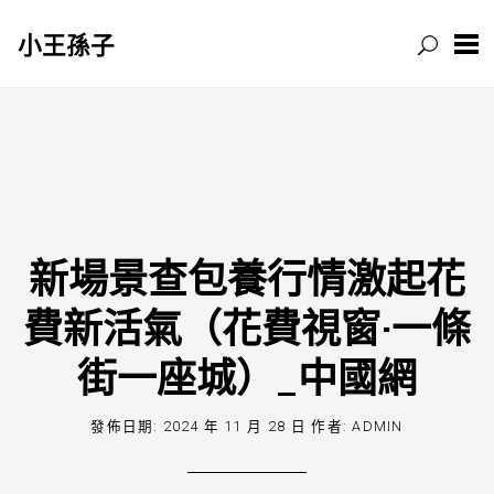
小王孫子
跳
至
主
要
內
容
新場景查包養行情激起花
費新活氣（花費視窗·一條
街一座城）_中國網
發佈日期:
2024 年 11 月 28 日
作者:
ADMIN