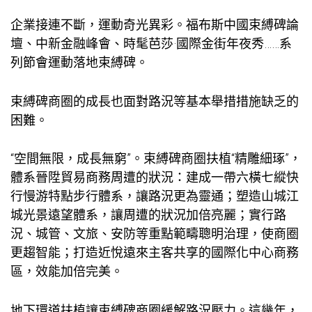
企業接連不斷，運動奇光異彩。福布斯中國束縛碑論
壇、中新金融峰會、時髦芭莎·國際金街年夜秀……系
列節會運動落地束縛碑。
束縛碑商圈的成長也面對路況等基本舉措措施缺乏的
困難。
“空間無限，成長無窮”。束縛碑商圈扶植“精雕細琢”，
體系晉陞貿易商務周遭的狀況：建成一帶六橫七縱快
行慢游特點步行體系，讓路況更為靈通；塑造山城江
城光景遠望體系，讓周遭的狀況加倍亮麗；實行路
況、城管、文旅、安防等重點範疇聰明治理，使商圈
更趨智能；打造近悅遠來主客共享的國際化中心商務
區，效能加倍完美。
地下環道扶植讓束縛碑商圈緩解路況壓力。這幾年，