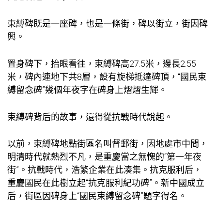
束縛碑既是一座碑，也是一條街，碑以街立，街因碑
興。
置身碑下，抬眼看往，束縛碑高27.5米，邊長2.55
米，碑內連地下共8層，設有旋梯抵達碑頂，“國民束
縛留念碑”幾個年夜字在碑身上熠熠生輝。
束縛碑背后的故事，還得從抗戰時代說起。
以前，束縛碑地點街區名叫督郵街，因地處市中間，
明清時代就熱烈不凡，是重慶當之無愧的“第一年夜
街”。抗戰時代，浩繁企業在此湊集。抗克服利后，
重慶國民在此樹立起“抗克服利紀功碑”。新中國成立
后，街區因碑身上“國民束縛留念碑”題字得名。