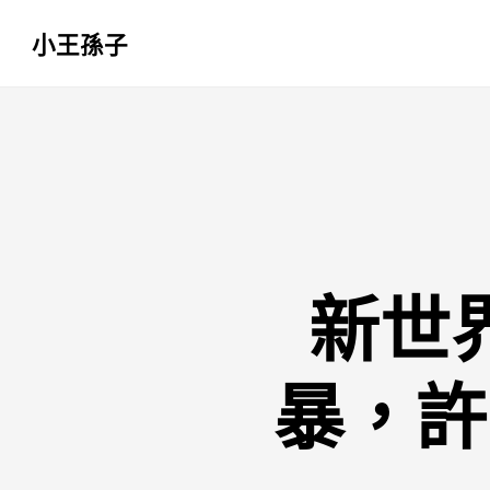
小王孫子
跳
至
主
要
內
容
新世
暴，許