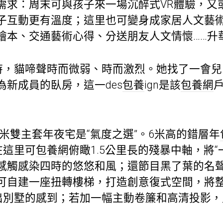
需求：周末可與孩子來一場沉醉式VR體驗，又或
子互動更有溫度；這里也可變身成家居人文藝
繪本、交通藝術心得、分送朋友人文情懷……升
”時，貓啼聲時而微弱、時而激烈。她找了一會
新成員的臥房，這一des
包養
ign是該
包養網
平方米雙主套年夜宅是“氣度之選”。6米高的錯層年
在這里可
包養網
俯瞰1.5公里長的殘暴中軸，將
感觸感染四時的悠悠和風；還節目黑了葉的名
可自建一座扭轉樓梯，打造創意復式空間，將
出別墅的感到；若加一幅主動卷簾和高清投影，則可