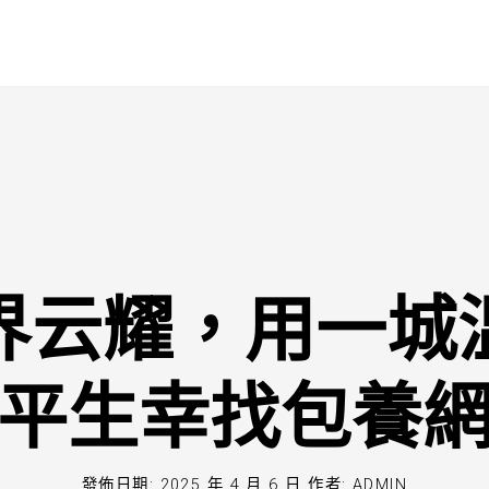
界云耀，用一城
平生幸找包養
發佈日期:
2025 年 4 月 6 日
作者:
ADMIN