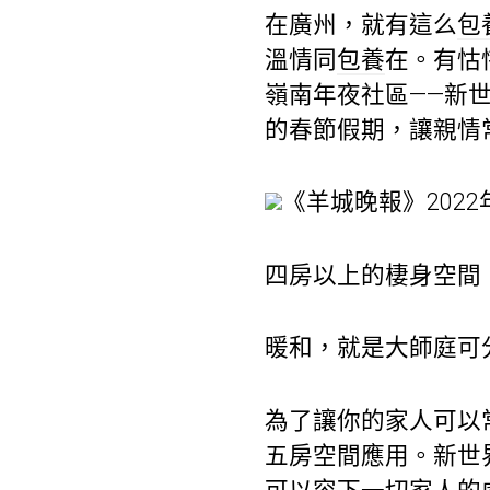
在廣州，就有這么
包
溫情同
包養
在。有怙
嶺南年夜社區——新
的春節假期，讓親情常
《羊城晚報》2022
四房以上的棲身空間
暖和，就是大師庭可
為了讓你的家人可以常
五房空間應用。新世