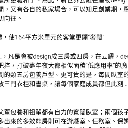
所更暖和了。為此，新世界云耀在產物desig
間，又有各自的私家場合，可以知足創業期，
切向往。
，使164平方米單元的客堂更顯“奢闊”
，凡是會被design成三房或四房，在云耀，de
把控，打破盡年夜大都相似面積“低應用率”的
間的類五房
包養
戶型。更可貴的是，每間臥室
放三門衣柜和書桌，讓每個家庭成員都但此刻…
父輩
包養
和祖輩都有自力的寬闊臥室；兩個孩
多出來的多效能房則可在游戲室、任務室、保