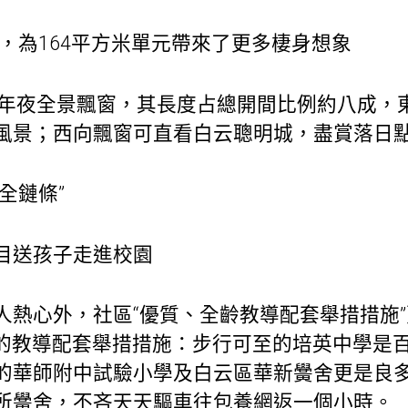
，為164平方米單元帶來了更多棲身想象
了“超年夜全景飄窗，其長度占總開間比例約八成，
風景；西向飄窗可直看白云聰明城，盡賞落日
導全鏈條”
目送孩子走進校園
人熱心外，社區“優質、全齡教導配套舉措措施
6歲的教導配套舉措措施：步行可至的培英中學是
的華師附中試驗小學及白云區華新黌舍更是良
所黌舍，不吝天天驅車往
包養網
返一個小時。