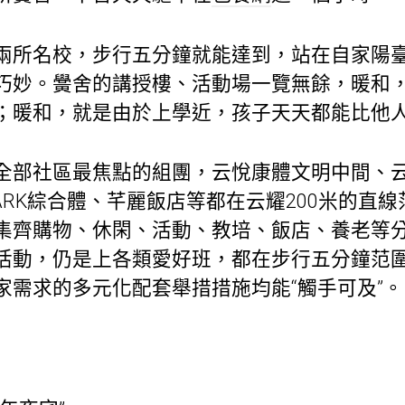
兩所名校，步行五分鐘就能達到，站在自家陽
巧妙。黌舍的講授樓、活動場一覽無餘，暖和
；暖和，就是由於上學近，孩子天天都能比他
全部社區最焦點的組團，云悅康體文明中間、云
PARK綜合體、芊麗飯店等都在云耀200米的直
集齊購物、休閑、活動、教培、飯店、養老等
活動，仍是上各類愛好班，都在步行五分鐘范
家需求的多元化配套舉措措施均能“觸手可及”。