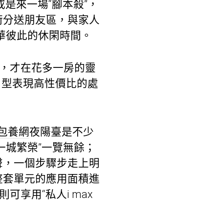
是來一場“腳本殺”，
術分送朋友區，與家人
華彼此的休閑時間。
兒，才在花多一房的靈
戶型表現高性價比的處
包養網
夜陽臺是不少
“一城繁榮”一覽無餘；
聲，一個步驟步走上明
整套單元的應用面積進
享用“私人i max