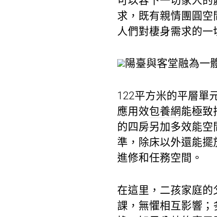
可以容下一切家人的處
求，既有親情團圓空
人們對棲身需求的一
陽臺與客堂融為一體
122平方米的平層單元
應用效
包養網
能極致
的四房另加多效能空
準，除床以外還能擺
進修和任務空間。
在這里，二孩家庭的
課，無懼相互影響；