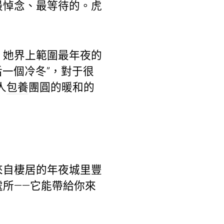
最悼念、最等待的。虎
，她界上範圍最年夜的
后一個冷冬”，對于很
人
包養
團圓的暖和的
來自棲居的年夜城里豐
所——它能帶給你來