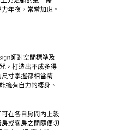
n上充足斟酌這一需
壓力年夜，常常加班。
sign師對空間標準及
魔咒，打造出不成多得
的尺寸掌握都相當精
能擁有自力的棲身、
子可在各自房間內上彀
姆房或客房之間隨便切