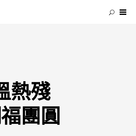
溫熱殘
網福團圓