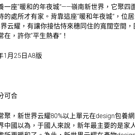
養
一座“暖和的年夜城”——嶺南新世界，它聚四
恃的處所才有家。背靠這座“暖和年夜城”，位
世界云耀，有讓你接怙恃來穗同住的寬闊空間，
在，許你“平生熱春”！
年1月25日A8版
分可合
聚，新世界云耀80%以上單元在design
包養網
界中國以為，于國人來說，新年最主要的是家