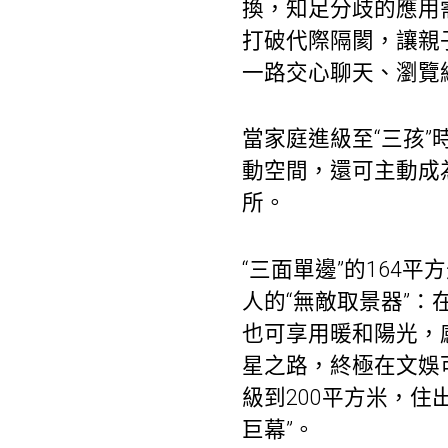
換，知足分歧的應用
打破代際隔閡，讓親
一路交心聊天、瀏覽
當家庭進級至“三孩
動空間，還可主動成為
所。
“三面單邊”的164
人的“無敵取景器”：
也可享用暖和陽光，
星之路，終極在文娛
級到200平方米，住
巨幕”。