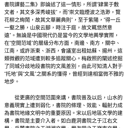
書院課藝二集》即論述了這一情形，所謂“肄業于敷
文者，其文多深秀峻拔”，而“崇文臨煙波之浩渺，覽
花柳之絢鬧，故其文華麗典則”，至于紫陽，“得一丘
一壑之勝，山泉云腳，時注于庭，故文輒悠然意
遠”。無論是中國現代仍是當今的文學地輿學實際，
在“空間范域”的層級分布方面，南邊、南方，關中、
江南，或許浙東、浙西，
會議室出租
姑蘇、揚州，這
類微觀的范域遭到較多追蹤關心。梅啟照的闡述挖掘
了同城分歧地段書院的文風差別，由此可知清人對于
“托地”與“文風”之關系的懂得，曾經到達相當微不雅的
地步。
從更廣的空間范圍來講，書院普及以后，山水的
意義現實上遭到弱化，書院的條理、效能、輻射力成
為書院地緣文明中的重要原因。宋以后地區文學的建
構，書院是主要介入者。如白鹿洞書院之于江右文