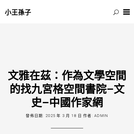
小王孫子
跳
至
主
要
內
容
文雅在茲：作為文學空間
的找九宮格空間書院–文
史–中國作家網
發佈日期:
2025 年 3 月 18 日
作者:
ADMIN