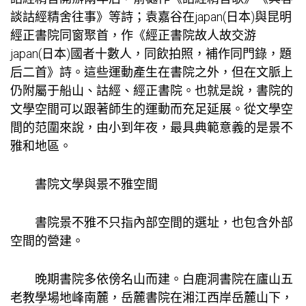
談詁經精舍往事》等詩；袁嘉谷在japan(日本)與昆明
經正書院同窗聚首，作《經正書院故人故交游
japan(日本)國者十數人，同飲拍照，補作同門錄，題
后二首》詩。這些運動產生在書院之外，但在文脈上
仍附屬于船山、詁經、經正書院。也就是說，書院的
文學空間可以跟著師生的運動而充足延展。從文學空
間的范圍來說，由小到年夜，最具典範意義的是景不
雅和地區。
書院文學與景不雅空間
書院景不雅不只指內部空間的選址，也包含外部
空間的營建。
晚期書院多依傍名山而建。白鹿洞書院在廬山五
老
教學場地
峰南麓，岳麓書院在湘江西岸岳麓山下，