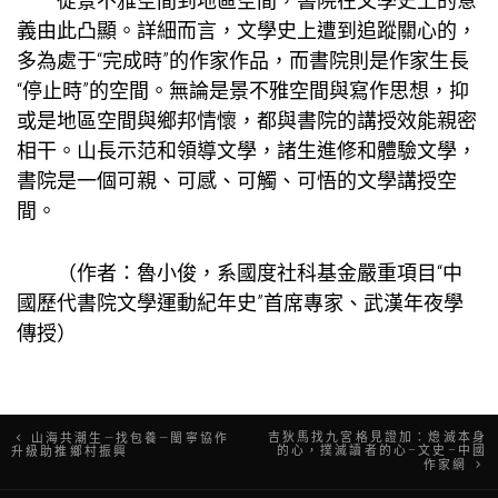
從景不雅空間到地區空間，書院在文學史上的意
義由此凸顯。詳細而言，文學史上遭到追蹤關心的，
多為處于“完成時”的作家作品，而書院則是作家生長
“停止時”的空間。無論是景不雅空間與寫作思想，抑
或是地區空間與鄉邦情懷，都與書院的講授效能親密
相干。山長示范和領導文學，諸生進修和體驗文學，
書院是一個可親、可感、可觸、可悟的文學講授空
間。
（作者：魯小俊，系國度社科基金嚴重項目“中
國歷代書院文學運動紀年史”首席專家、武漢年夜學
傳授）
文
吉狄馬找九宮格見證加：熄滅本身
山海共潮生—找包養—閩寧協作
的心，撲滅讀者的心–文史–中國
升級助推鄉村振興
作家網
章