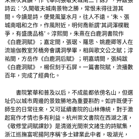
朱熹次其韻，作《奉同張敬夫城南二十詠》，并跋張
詩云：“久聞敬夫城南景物之勝，常恨未得往游其
間。今讀是詩，便覺風篁水月，往人不遠。”朱、張
城南唱和之作，作風附近，明何喬新謂“其詞渾樸戰
爭，有盛唐品格”。淳熙間，朱熹在白鹿洞書院作
《白鹿洞賦》；嘉定間，張琚、羅思、姚鹿卿等人在
流
瑜伽教室
芳橋旁會講洞學畢，相與歌文公之賦；淳
祐間，方岳作《白鹿洞后賦》；明嘉靖間，張純跋
《白鹿洞賦》，楊侃刻于石屏。一篇書院賦，流播數
百年，完成了經典化。
書院繁華和普及以后，不成能都依傍名山，但選
址仍以城市周邊的景致勝地為重要斟酌。如許既便于
師生的日常往來，又可延續書院的山林傳統，對于激
起寫作才情也多有利益。杭州崇文書院在西湖之濱，
《敬修堂詞賦課鈔》是清道光間崇文諸生的詩賦集，
浙江巡撫富呢揚阿序稱“多士肄業此中者，吸湖光，