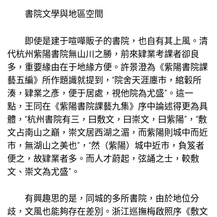
書院文學與地區空間
即使是建于喧嘩販子的書院，也自有其上風。清
代杭州紫陽書院無山川之勝，前來肄業考課者卻良
多，重要緣由在于地緣方便。許景澄為《紫陽書院課
藝五編》所作題識就提到，“院舍天涯廛市，綰轂所
湊，肄業之彥，便于居處，視他院為尤盛”。這一
點，王同在《紫陽書院課藝九集》序中論述得更為具
體，“杭州書院有三，曰敷文，曰崇文，曰紫陽”，“敷
文占南山之巔，崇文居西湖之湄，而紫陽則城中而近
市，無湖山之美也”，“然（紫陽）城中近市，負笈者
便之，故肄業者多。而人才蔚起，弦誦之士，較敷
文、崇文為尤盛”。
有興趣思的是，同城的多所書院，由於地位分
歧，文風也能夠存在差別。浙江巡撫梅啟照序《敷文