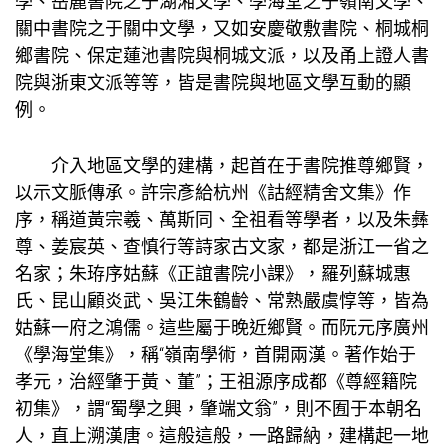
學、岳麓書院之于湖湘文學、學海堂之于嶺南文學、
關中書院之于關中文學，又如安慶敬敷書院、桐城桐
鄉書院、保定蓮池書院與桐城文派，以及甬上證人書
院與浙東文派等等，皆是書院與地區文學互動的顯
例。
介入地區文學的建構，起首在于書院推尊鄉賢，
以示文脈傳承。許宗彥給杭州《詁經精舍文集》作
序，稱道黃宗羲、萬斯同、全祖看等學者，以及朱彝
尊、姜宸英、查慎行等詩家古文家，都是浙江一省之
名家；朱珔序姑蘇《正誼書院小課》，羅列蘇城惠
氏、昆山顧炎武、吳江朱鶴齡、常熟嚴虞惇等，皆為
姑蘇一府之鴻儒。這些屬于晚近鄉賢。而阮元序廣州
《學海堂集》，稱“嶺南學術，首開兩漢。著作始于
孝元，治經肇于黃、董”；王祖源序成都《尊經籍院
初集》，謂“蜀學之興，肇端文翁”，則不囿于本朝名
人，直上溯漢唐。這般這般，一路歸納，建構起一地