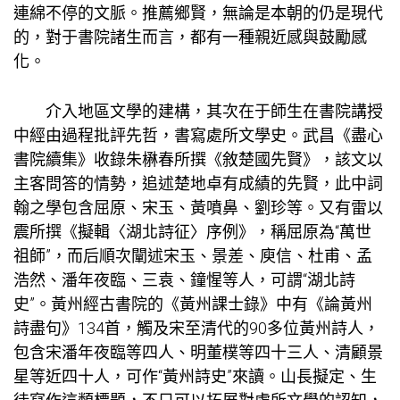
連綿不停的文脈。推薦鄉賢，無論是本朝的仍是現代
的，對于書院諸生而言，都有一種親近感與鼓勵感
化。
介入地區文學的建構，其次在于師生在書院講授
中經由過程批評先哲，書寫處所文學史。武昌《盡心
書院續集》收錄朱楙春所撰《敘楚國先賢》，該文以
主客問答的情勢，追述楚地卓有成績的先賢，此中詞
翰之學包含屈原、宋玉、黃噴鼻、劉珍等。又有雷以
震所撰《擬輯〈湖北詩征〉序例》，稱屈原為“萬世
祖師”，而后順次闡述宋玉、景差、庾信、杜甫、孟
浩然、潘年夜臨、三袁、鐘惺等人，可謂“湖北詩
史”。黃州經古書院的《黃州課士錄》中有《論黃州
詩盡句》134首，觸及宋至清代的90多位黃州詩人，
包含宋潘年夜臨等四人、明董樸等四十三人、清顧景
星等近四十人，可作“黃州詩史”來讀。山長擬定、生