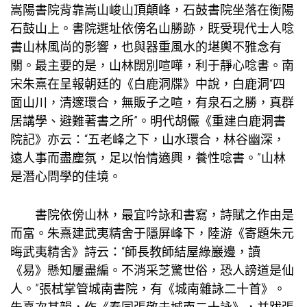
嵩陽書院背靠嵩山峻山頂顛峰，石鼓書院坐落在衡陽
石鼓山上。書院選址依傍名山勝跡，既受現代士人唸
書山林風尚的影響，也與器重風水的堪輿不雅念有
關。最主要的是，山林闊別喧嘩，利于靜心唸書。南
宋朱熹在呈報朝廷的《白鹿洞牒》中說，白鹿洞“四
面山川，清邃環合，無販子之喧，有泉石之勝，真群
居講學、避難著書之所”。明代胡儼《重建白鹿洞書
院記》亦云：“五老峰之下，山水環合，林谷幽深，
遠人事而盡塵氛，足以怡情適興，養性唸書。”山林
是潛心問學的佳境。
書院依傍山林，最宜吟詠和書寫，詩賦之作由是
而富。朱熹建武夷精舍于隱屏峰下，陸游《寄題朱元
晦武夷精舍》詩云：“師長教師結屋綠巖邊，讀
《易》懸知屢盡編。不消采芝驚世俗，恐人謗道是仙
人。”張栻掌管城南書院，有《城南雜詠二十首》。