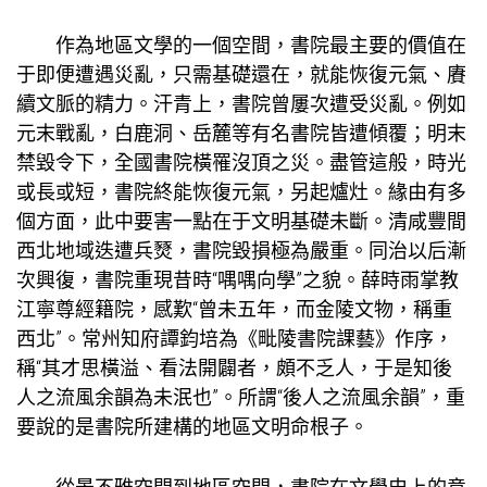
作為地區文學的一個空間，書院最主要的價值在
于即便遭遇災亂，只需基礎還在，就能恢復元氣、賡
續文脈的精力。汗青上，書院曾屢次遭受災亂。例如
元末戰亂，白鹿洞、岳麓等有名書院皆遭傾覆；明末
禁毀令下，全國書院橫罹沒頂之災。盡管這般，時光
或長或短，書院終能恢復元氣，另起爐灶。緣由有多
個方面，此中要害一點在于文明基礎未斷。清咸豐間
西北地域迭遭兵燹，書院毀損極為嚴重。同治以后漸
次興復，書院重現昔時“喁喁向學”之貌。薛時雨掌教
江寧尊經籍院，感歎“曾未五年，而金陵文物，稱重
西北”。常州知府譚鈞培為《毗陵書院課藝》作序，
稱“其才思橫溢、看法開闢者，頗不乏人，于是知後
人之流風余韻為未泯也”。所謂“後人之流風余韻”，重
要說的是書院所建構的地區文明命根子。