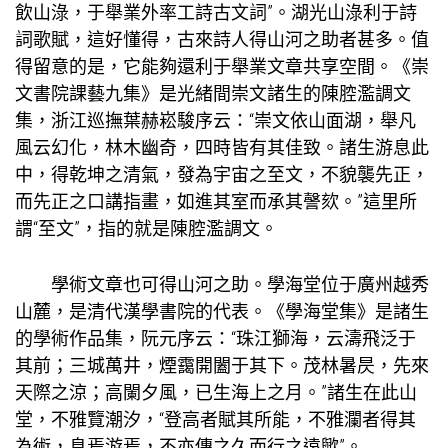
飲山淥，于舉業外率工詩古文詞”。湖光山淥利于詩
詞歌賦，這好懂得，古來詩人得山河之助者甚多。值
得留意的是，它能夠還利于舉業文章
共享空間
。《崇
文書院課藝九集》是光緒間崇文諸生的陳腔濫調文
集，浙江巡撫葉赫崧駿序云：“崇文依山面湖，舉凡
風云幻化，林木幽奇，四時皆有其佳致。諸生游息此
中，得乾坤之清氣，發為宇宙之至文，不貌襲先正，
而先正之口講指畫，如進其室而承其謦欬。”這里所
謂“至文”，指的就是陳腔濫調文。
學術文章也可得山河之助。學海堂位于廣州越秀
山麓，是清代漢學書院的代表。《學海堂集》是諸生
的學術作品集，阮元序云：“珠江獅海，云濤飛泛于
其前；三城萬井，煙靄開闔于其下。茂林暑昃，先來
天際之涼；高闌夕風，已生海上之月。”諸生在此山
堂，不雅覽潮汐，“登高者賦其所能，不雅瀾者得其
為術，息焉游焉，不亦傳之久而行之遠歟”。