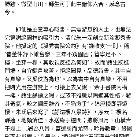
勝跡、微型山川，師生可于此中俯仰六合、感念古
今。
即便是主意專心唸書、無需游息的人士，也無法
完整謝絕園林的吸引力。清代朱一深創立新淦凝秀書
院，他擬定的《凝秀書院公約》有“謹收支”一則，稱
“昔董仲舒下帷奮發，三年不窺園圃；管寧足不下
樓，坐穿一榻，其收視反聽為何如”，故而“諸生既進
門墻，自宜鍵戶攻苦，拒絕聞見，品德詩書，其中自
有真樂，又奚佚游為也”。以為書中自有真樂，不用
把時光用在游覽上。可接上去又說，“余于書院內構
一樓，諸生誦讀之暇，或恣不雅眺以陶適其性格，發
其奇氣，較之阛阓雜沓，不猶愈乎”。這座樓即靜遠
樓，朱氏后來寫了《靜遠樓八景詩》，序云：“樓名
靜遠，地頗清佳，水送綠于欞間；攜將風月，山橫青
于幾上……署為八景，蓋選勝而尤奇；吟得數章，終圖
形而弗肖爾。”八景者，“秀嶺晴嵐”“玉溪環帶”“銀岡煙