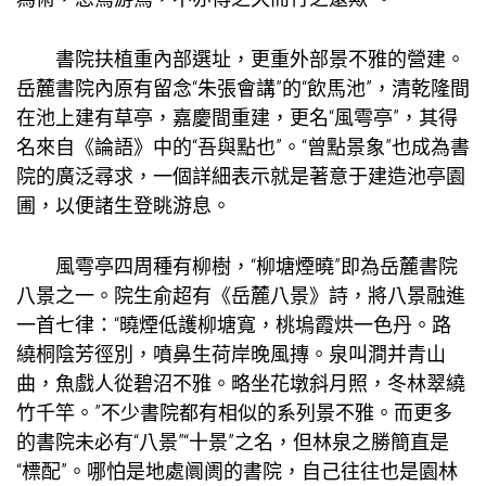
書院扶植重內部選址，更重外部景不雅的營建。
岳麓書院內原有留念“朱張會講”的“飲馬池”，清乾隆間
在池上建有草亭，嘉慶間重建，更名“風雩亭”，其得
名來自《論語》中的“吾與點也”。“曾點景象”也成為書
院的廣泛尋求，一個詳細表示就是著意于建造池亭園
圃，以便諸生登眺游息。
風雩亭四周種有柳樹，“柳塘煙曉”即為岳麓書院
八景之一。院生俞超有《岳麓八景》詩，將八景融進
一首七律：“曉煙低護柳塘寬，桃塢霞烘一色丹。路
繞桐陰芳徑別，噴鼻生荷岸晚風摶。泉叫澗并青山
曲，魚戲人從碧沼不雅。略坐花墩斜月照，冬林翠繞
竹千竿。”不少書院都有相似的系列景不雅。而更多
的書院未必有“八景”“十景”之名，但林泉之勝簡直是
“標配”。哪怕是地處阛阓的書院，自己往往也是園林