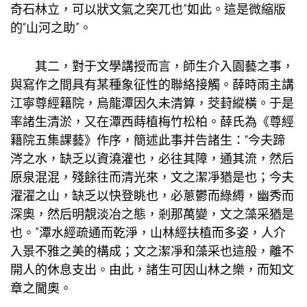
奇石林立，可以狀文氣之突兀也”如此。這是微縮版
的“山河之助”。
其二，對于文學講授而言，師生介入園藝之事，
與寫作之間具有某種象征性的聯絡接觸。薛時雨主講
江寧尊經籍院，烏龍潭因久未清算，茭葑縱橫。于是
率諸生清淤，又在潭西蒔植梅竹松柏。薛氏為《尊經
籍院五集課藝》作序，簡述此事并告諸生：“今夫蹄
涔之水，缺乏以資澆灌也，必往其障，通其流，然后
原泉混混，殘餘往而清光來，文之潔凈猶是也；今夫
濯濯之山，缺乏以快登眺也，必蔥鬱而綠縟，幽秀而
深奧，然后明靚淡冶之態，剎那萬變，文之藻采猶是
也。”潭水經疏通而乾淨，山林經扶植而多姿，人介
入景不雅之美的構成；文之潔凈和藻采也這般，離不
開人的休息支出。由此，諸生可因山林之樂，而知文
章之閫奧。