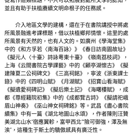
徒寫作這類標題，不只可以拓展對處所文學的認知，
並且有助于扶植賡續文明命根子的任務感。
介入地區文學的建構，還在于在書院講授中將處
所風景融進考課標題，借以扶植鄉邦情懷。這里的處
所風景有天然的，也有人文的。如廣州《學海堂集》
中的《和方孚若〈南海百詠〉》《春日訪南園故址》
《擬元人〈十臺〉詩詠粵東十臺》《嶺南荔枝詞》，
上海《云間書院古學課藝》中的《顧亭湖懷古》《擬
建陳夏二公祠碑文》《三高祠銘》，寧波《浙東課士
錄》中的《四明山賦》《月湖賦》《招寶山看海賦》
《擬遺愛祠碑記》《擬后樂土記》《海曙樓賦》，成
都《尊經籍院初集》中的《成都覽古詩》《擬請祀峨
眉山神奏》《巫山神女祠碑銘》等。武昌《盡心書院
續集》中有一篇《湖北地圖山水頌》，作者陳則汪贊
美湖北山水“宿應翼軫，富甲西北”“險可御強，澤及無
涘”，這種生于斯土的驕傲感具有廣泛性。