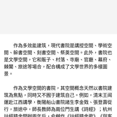
作為多效能建筑，現代書院是講授空間、學術空
間、躲書空間、刻書空間、祭奠空間。此外，書院也
是文學空間，它和販子、村落、寺廟、官廳、幕府、
棘闈、旅途等場合，配合構成了文學世界的多樣圖
景。
作為文學空間的書院，其空間概念天然以書院建
筑為焦點，同時又不囿于建筑自己。例如，清末王闿
運赴江西講學，衡陽船山書院諸生李金戣、張登壽從
行，旅途中，師長教師為兩位門生講《詩經》；杭州
詁經精舍開辦兩年后，俞樾作《詁經精舍歌》《與客