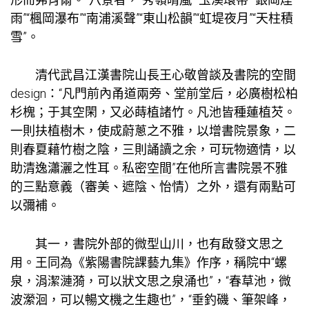
雨”“楓岡瀑布”“南浦溪聲”“東山松韻”“虹堤夜月”“天柱積
雪”。
清代武昌江漢書院山長王心敬曾談及書院的空間
design：“凡門前內甬道兩旁、堂前堂后，必廣樹松柏
杉槐；于其空閑，又必蒔植諸竹。凡池皆種蓮植芡。
一則扶植樹木，使成蔚蔥之不雅，以增書院景象，二
則春夏藉竹樹之陰，三則誦讀之余，可玩物適情，以
助清逸瀟灑之性耳。
私密空間
”在他所言書院景不雅
的三點意義（審美、遮陰、怡情）之外，還有兩點可
以彌補。
其一，書院外部的微型山川，也有啟發文思之
用。王同為《紫陽書院課藝九集》作序，稱院中“螺
泉，涓潔漣漪，可以狀文思之泉涌也”，“春草池，微
波瀠洄，可以暢文機之生趣也”，“垂釣磯、筆架峰，