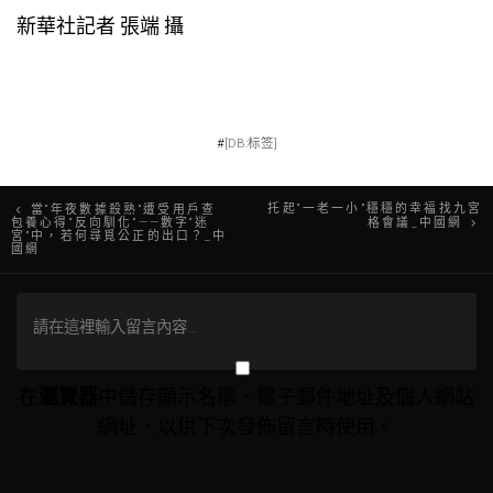
新華社記者 張端 攝
#
[DB:标签]
文
托起“一老一小”穩穩的幸福找九宮
當“年夜數據殺熟”遭受用戶查
包養心得“反向馴化”——數字“迷
格會議_中國網
宮”中，若何尋覓公正的出口？_中
章
國網
導
覽
在
瀏覽器
中儲存顯示名稱、電子郵件地址及個人網站
網址，以供下次發佈留言時使用。