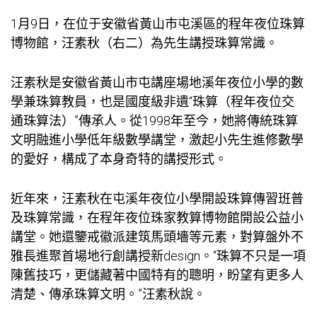
1月9日，在位于安徽省黃山市屯溪區的程年夜位珠算
博物館，汪素秋（右二）為先生講授珠算常識。
汪素秋是安徽省黃山市屯
講座場地
溪年夜位小學的數
學兼珠算教員，也是國度級非遺“珠算（程年夜位
交
通
珠算法）”傳承人。從1998年至今，她將傳統珠算
文明融進小學低年級數學講堂，激起小先生進修數學
的愛好，構成了本身奇特的講授形式。
近年來，汪素秋在屯溪年夜位小學開設珠算傳習班普
及珠算常識，在程年夜位珠
家教
算博物館開設公益小
講堂。她還鑒戒徽派建筑馬頭墻等元素，對算盤外不
雅長進
聚首場地
行創
講授
新design。“珠算不只是一項
陳舊技巧，更儲藏著中國特有的聰明，盼望有更多人
清楚、傳承珠算文明。”汪素秋說。