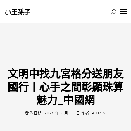
小王孫子
跳
至
主
要
內
容
文明中找九宮格分送朋友
國行丨心手之間彰顯珠算
魅力_中國網
發佈日期:
2025 年 2 月 10 日
作者:
ADMIN