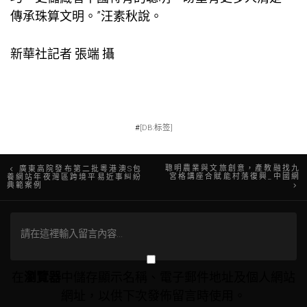
傳承珠算文明。”汪素秋說。
新華社記者 張端 攝
#
[DB:标签]
文
聰明農業與文旅創意，產教融找九
廣東高院發布第二批粵港澳S包
宮格講座合賦能村落復興_中國網
養網站年夜灣區跨境平易近事糾紛
典範案例
章
導
覽
在
瀏覽器
中儲存顯示名稱、電子郵件地址及個人網站
網址，以供下次發佈留言時使用。