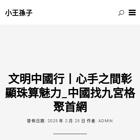
小王孫子
跳
至
主
要
內
容
文明中國行丨心手之間彰
顯珠算魅力_中國找九宮格
聚首網
發佈日期:
2025 年 2 月 25 日
作者:
ADMIN