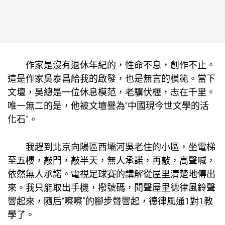
作家是沒有退休年紀的，性命不息，創作不止。
這是作家吳泰昌給我的啟發，也是無言的模範。當下
文壇，吳總是一位休息模范，老驥伏櫪，志在千里。
唯一無二的是，他被文壇譽為“中國現今世文學的活
化石”。
我趕到北京向陽區西壩河吳老住的小區，坐電梯
至五樓，敲門，敲半天，無人承諾，再敲，高聲喊，
依然無人承諾。電視足球賽的講解從屋里清楚地傳出
來。我只能取出手機，撥號碼，聞聲屋里德律風鈴聲
響起來，隨后“嚓嚓”的腳步聲響起，德律風通
1對1教
學
了。