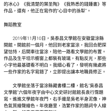
的冰心》《我清楚的葉圣陶》《我熟悉的錢鍾書》等
作品，還有，他正在寫作的“心目中的孫犁”。
舞蹈教室
2019年11月10日，吳泰昌文學館在安徽當涂縣
開館。開館前一個月，他回到老家當涂，我回合肥探
望怙恃，后開車往當涂，陪他一路看文學館的布置。
作品及生平坦示櫥窗上都裝有玻璃，有點反光，那些
小字他最基礎看不明白。我細心看了，發明有幾處將
一些作家的名字寫錯了，立即提出讓本地職員修正。
文學館坐落于當涂縣藏書樓二樓，館名“吳泰昌
文學館”六個年夜字由中心文史研討館館長袁行霈題
寫。進進文學館年夜門，右手邊是吳老半身泥像，神
色氣質繪聲繪色。年夜廳里，浩繁作家的題詞令人線