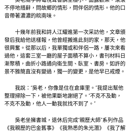
不停地措辭，問故鄉的情形，問伴侶的情形。他的口
音帶著濃濃的皖南味。
十幾年前我和詩人江耀進第一次采訪他，文章頒
發后我給他送樣報，他曾經搬進此刻的家，那天，他
很興奮。從那以后，我單獨或和伴侶一路，屢次來看
過他，這套三室一廳的屋子面積不算小，書刊材料日
漸聚積，曲折小路通向衛生間、臥室、書房。如許的
景不雅簡直沒有變過，獨一的變更，是他早已戒煙。
我說：“吳老，你像是住在倉庫里。”我提出幫他
整理掃除一下，被他果斷地謝絕了。“不克不及動，
不克不及動，他人一動我就找不到了。”
吳老坐擁書城，退休后完成“親歷大師”系列作品
《我親歷的巴金舊事》《我熟悉的朱光潛》《我了解