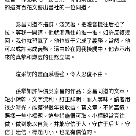
的還有百花文藝出書社的一位同道。
泰昌同道不措辭，淺笑著，把灌音機往后拉了
拉。等我一開講，他就漸漸往前推一推。如許反復幾
回，我也就習氣了，他也終于完成了義務。當然，他
可以或許完成義務，還由於在同我接觸中，他表示出
來的真摯和謙虛的任務立場。
這采訪的畫面感極強，令人忍俊不由。
孫犁如許評價吳泰昌的作品：泰昌同道的文章，
短小精幹，文字流利，訂正詳明，耐人尋味。讀者用
很少時光，能獲得很年夜收益。寫文章，不尚高遠，
選擇一些小標題。這些措施很可取。小標題當真往
做，做到能以自負，并能守信于人，守信于后世，守
信于迷信，標題再小，也是有價值的。