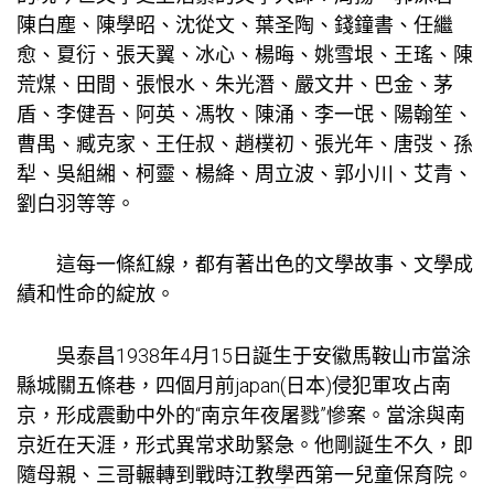
陳白塵、陳學昭、沈從文、葉圣陶、錢鐘書、任繼
愈、夏衍、張天翼、冰心、楊晦、姚雪垠、王瑤、陳
荒煤、田間、張恨水、朱光潛、嚴文井、巴金、茅
盾、李健吾、阿英、馮牧、陳涌、李一氓、陽翰笙、
曹禺、臧克家、王任叔、趙樸初、張光年、唐弢、孫
犁、吳組緗、柯靈、楊絳、周立波、郭小川、艾青、
劉白羽等等。
這每一條紅線，都有著出色的文學故事、文學成
績和性命的綻放。
吳泰昌1938年4月15日誕生于安徽馬鞍山市當涂
縣城關五條巷，四個月前japan(日本)侵犯軍攻占南
京，形成震動中外的“南京年夜屠戮”慘案。當涂與南
京近在天涯，形式異常求助緊急。他剛誕生不久，即
隨母親、三哥輾轉到戰時江
教學
西第一兒童保育院。