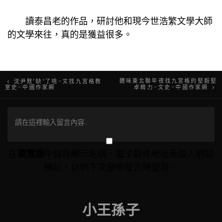
讀泰昌老的作品，研討他和現今世浩繁文學大師
的文學來往，真的是獲益很多。
文
體味東北聯年夜找九宮格的堅毅堅
沈尹默“缺”了啥–文找九宮格教
室史–中國作家網
卓精力–文史–中國作家網
章
導
覽
在
瀏覽器
中儲存顯示名稱、電子郵件地址及個人網站
網址，以供下次發佈留言時使用。
小王孫子