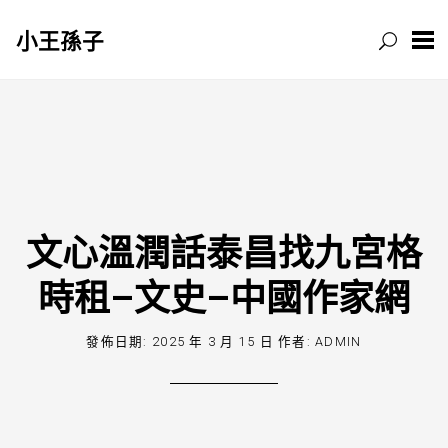
小王孫子
跳
至
主
要
內
容
文心溫潤話泰昌找九宮格
時租–文史–中國作家網
發佈日期:
2025 年 3 月 15 日
作者:
ADMIN