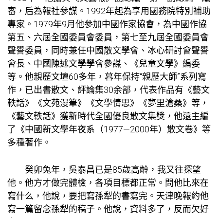
審，后為報社參謀。1992年起為享用國務院特別補助
專家。1979年9月他參加中國作家協會，為中國作協
第五、六屆全國委員會委員，第七至九屆全國委員會
聲譽委員，同時兼任中國散文學會、冰心研討會聲譽
會長、中國陳述文學學會參謀、《兒童文學》編委
等。他親歷文壇60多年，暮年保持“親歷大師”系列寫
作，已出書散文、評論集30余部，代表作品有《藝文
軼話》《文苑漫筆》《文學情思》《夢里滄桑》等，
《藝文軼話》獲新時代全國優良散文集獎，他還主編
了《中國新文學年夜系（1977—2000年）散文卷》等
多種著作。
癸卯兔年，吳泰昌已是85歲高齡，我又往探望
他。他方才做完體檢，各項目標都正常。問他比來在
寫什么，他說，要把寫孫犁的書寫完。天津晚報約他
寫一篇留念孫犁的稿子。他說，資料多了，反而欠好