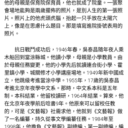
他的母親是保育院保育員，他也就成了院童。一張
聚
會場地
能夠是兩歲擺佈的照片，是別人生的第一張照
片。照片上的他虎頭虎腦，抬起一只手放在太陽穴
上，像是在思慮什么題目。那是填寫進院掛號表用的
照片。
抗日戰鬥成功后，1946年春，吳泰昌隨年夜人乘
木船回到當涂縣城。他讀小學，母親是小學教員。由
於母親任務變更，他的小學先后就讀連合街小學、霍
里鎮小學、城關修才小學
講座場地
。1949年新中國成
立，他跳級考進當涂中學。1955年，17歲的吳泰昌
考進北京年夜學中文系。那時，中文系本科是五年
制。本科結業，他留校讀研，1964年結業。算來，他
在北京年夜學前后唸書9年。他原來可以留校任教
的，可是《文藝報》社需求他，他就到《文藝報》做
了一名編纂，持久從事文學編纂任務。1984年至
1998年，他擔負《文藝報》副總編、第一副總編，編