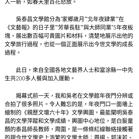
人一新，如春天里百花怒放。
吳泰昌文學館分為“家鄉歲月”“北年夜肄業”“在
《文藝報》的日子里”“芳華長駐”“與大師同業”5年夜板
塊，展出數百幅可貴圖片和材料，清楚地展示出他的
文學旅行過程，也從一個正面展示出今世文學的成長
過程。
此日，來自全國各地文藝界人士和當涂縣一中先
生共200多人餐與加入運動。
揭幕式前一天，我和吳老在文學館年夜門分辨或
合拍了很多照片。令人難忘的是，年夜門口一面墻上
繪制的《親歷文壇六十年》文學輿圖，最能闡明吳泰
昌的文學萍蹤和文學成績。輿圖中心地位，是白髮童
顏的泰昌師長教師，周圍，是一條條紅線聯絡接觸著
的現今世文學史上浩繁的文學大師：周揚、郭沫若、