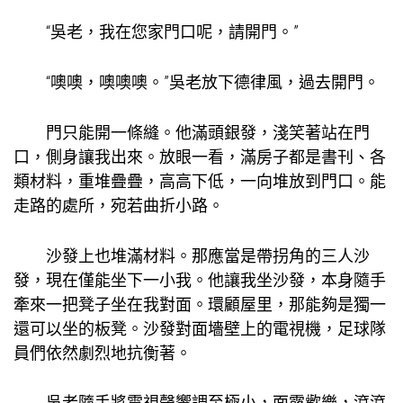
“吳老，我在您家門口呢，請開門。”
“噢噢，噢噢噢。”吳老放下德律風，過去開門。
門只能開一條縫。他滿頭銀發，淺笑著站在門
口，側身讓我出來。放眼一看，滿房子都是書刊、各
類材料，重堆疊疊，高高下低，一向堆放到門口。能
走路的處所，宛若曲折小路。
沙發上也堆滿材料。那應當是帶拐角的三人沙
發，現在僅能坐下一小我。他讓我坐沙發，本身隨手
牽來一把凳子坐在我對面。環顧屋里，那能夠是獨一
還可以坐的板凳。沙發對面墻壁上的電視機，足球隊
員們依然劇烈地抗衡著。
吳老隨手將電視聲響調至極小，面露歡樂，滾滾