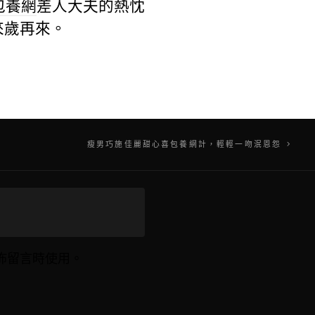
包養網
差人大夫的熱忱
來歲再來。
瘦男巧施佳麗甜心喜包養網計，輕輕一吻泯恩怨
佈留言時使用。