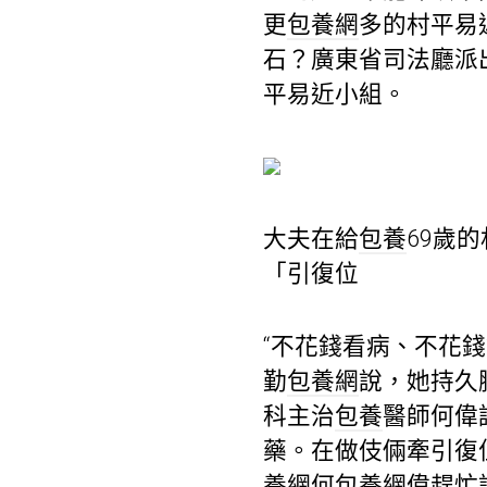
更
包養網
多的村平易
石？廣東省司法廳派
平易近小組。
大夫在給
包養
69歲
「引復位
“不花錢看病、不花
勤
包養網
說，她持久
科主治
包養
醫師何偉
藥。在做伎倆牽引復
養網
何
包養網
偉趕忙