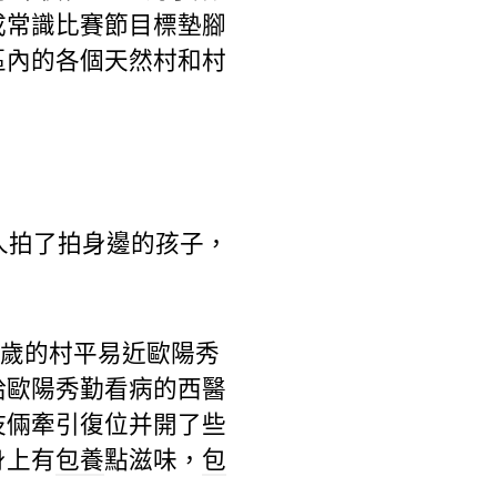
成常識比賽節目標墊腳
區內的各個天然村和村
人拍了拍身邊的孩子，
9歲的村平易近歐陽秀
給歐陽秀勤看病的西醫
伎倆牽引復位并開了些
身上有
包養
點滋味，
包