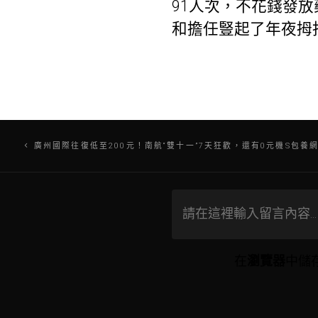
91人次，不花錢發
和擔任豎起了年夜拇
文
廣州國際往復低至200元！南航“雙十一”7天狂歡，還有0元機S包養
章
導
覽
在
瀏覽器
中儲