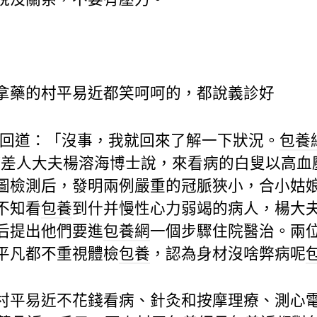
拿藥的村平易近都笑呵呵的，都說義診好
回道：「沒事，我就回來了解一下狀況。
包養
。”差人大夫楊溶海博士說，來看病的白叟以高
圖檢測后，發明兩例嚴重的冠脈狹小，合小姑
不知看
包養
到什并慢性心力弱竭的病人，楊大
后提出他們要進
包養網
一個步驟住院醫治。兩
平凡都不重視體檢
包養
，認為身材沒啥弊病呢
村平易近不花錢看病、針灸和按摩理療、測心