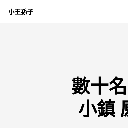
小王孫子
跳
至
主
要
內
容
數十名
小鎮