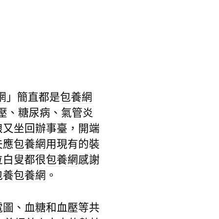
網
」簡直都是
包養網
血壓、糖尿病、氣管炎
娘又坐回辦事臺，開端
夫應
包養網
用現有的裝
位白叟都很
包養網
感謝
包養
包養網
。
電圖、血糖和血壓等共