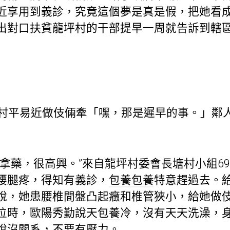
近享用到義診，究竟這個夢是真是假，把她看
出對口扶貧龍坪村的干部提早一周就告訴到轄
的村平易近做伎倆牽「嘿，那是遲早的事。」鄰
錢拿藥，很高興。”來自龍坪村委會長塘村小組6
腰腿疼，得知有義診，
包養
包養
特意趕過去。
說，她患腰椎間盤凸起癥和椎管狹小，給她做
位時，歐陽秀勤說天
包養
冷，沒有天天洗澡，
說沒關系，不要有壓力。