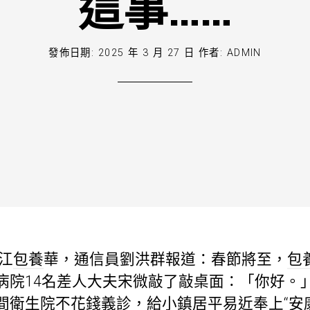
這事……
發佈日期:
2025 年 3 月 27 日
作者:
ADMIN
江
包養
華，通信員劉洪群報道：春節將至，
包
病院14名差人大夫宋微敲了敲桌面：「你好。
間衛生院不花錢義診，給小鎮居平易近奉上“安