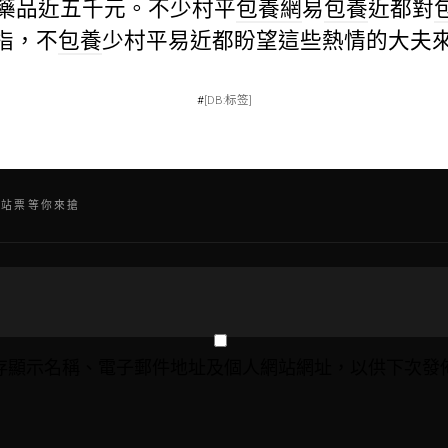
放藥品近五千元。不少村平
包養網
易
包養
近都對
指，不
包養
少村平易近都盼望這些熱情的大夫
#
[DB:标签]
網站票等你來搶
存顯示名稱、電子郵件地址及個人網站網址，以供下次發