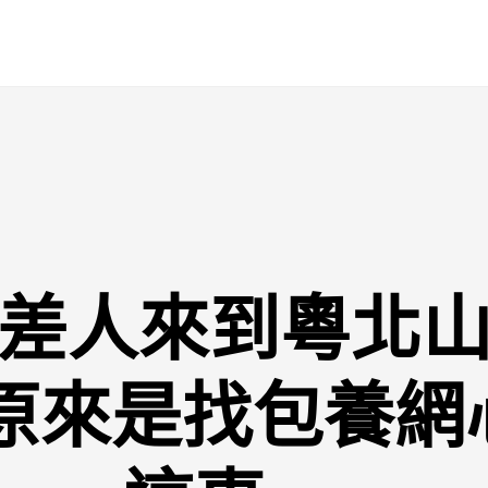
差人來到粵北
 原來是找包養網