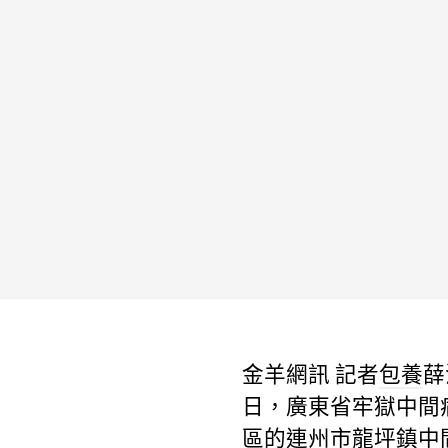
金羊網訊 記者
包養
薛
日，廣東省牢獄中間
區的連州市龍坪鎮中