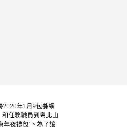
養
2020年1月9
包養網
」和任務職員到粵北山
康年夜禮包”。為了讓