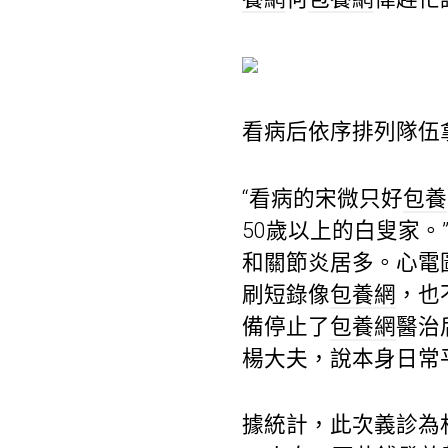
看病后依序排列隊伍
“看病的宋微只好
包養
50歲以上的白叟家
和關節炎居多。心電
刷短錄像
包養網
，也
備停止了
包養網
醫治
楊大夫，說本身日常
據統計，此次義診為