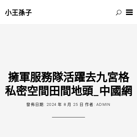
小王孫子
跳
至
主
要
內
容
擁軍服務隊活躍去九宮格
私密空間田間地頭_中國網
發佈日期:
2024 年 8 月 25 日
作者:
ADMIN