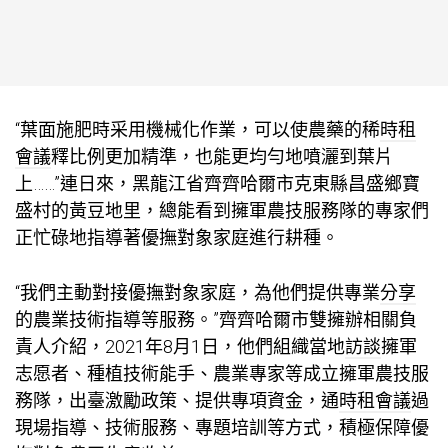
“葉面施肥時采用機械化作業，可以使農藥的稀
時租
會議
釋比例更加精準，也能更均勻地噴灑到葉片
上……”連日來，黑龍江省齊齊哈爾市克東縣昌盛鄉寶
盛村的黃豆地里，總能看到擁軍農技服務隊的專家們
正忙碌地指導著優撫對象家庭進行耕種。
“我們主動對接優撫對象家庭，為他們提供專業
分享
的農業技術指導等服務。”齊齊哈爾市雙擁辦相關負
責人介紹，2021年8月1日，他們組織當地
訪談
擁軍
志愿者、種植技術能手、農業專家等成立擁軍農技服
務隊，出臺激勵政策、提供專項資金，通
時租會議
過
現場指導、技術服務、專題培訓等方式，積極保障優