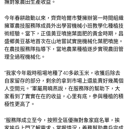
撫對象農田生產收益。
今年春耕啟動以來，齊齊哈爾市雙擁辦第一時間組織
擁軍農技服務隊成員外出學習機械
小班教學
化種植技
術經驗。當下，正值黃豆噴施葉面肥的黃金時期，昌
盛鄉黃豆基地首次在山地嘗試實施機械化葉肥噴施。
在農技服務隊指導下，當地農業種植逐步實現農田管
理全過程機械化。
“我家今年栽
時租場地
種了40多畝玉米，收獲后除去
自家留存的部分，剩余的拿到市場上還能賣好幾萬
個
人空間
元。”軍屬周曉燕說，在服務隊的幫助下，大
家看到了實實在在的收益，心里有底，參與種植的積
極性更高了。
“服務隊成立至今，按照全區優撫對象家庭名單，挨
家挨戶上門了解需求、掌握情況，義務幫助農戶完成