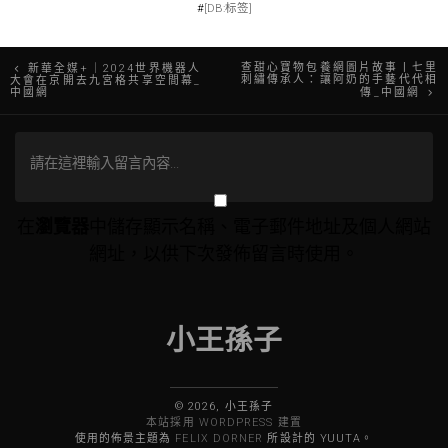
#
[DB:标签]
文
查甜心寶物包養網圖片故事丨七里
新華全媒+｜2024世界機器人
刺繡傳承人：讓阿奶的手藝代代相
大會在京開去九宮格共享空間幕_
中國網
傳_中國網
章
導
覽
在
瀏覽器
中儲存顯示名稱、電子郵件地址及個人網站
網址，以供下次發佈留言時使用。
小王孫子
© 2026, 小王孫子
本站採用 WORDPRESS 建置
使用的佈景主題為
FELIX DORNER
所設計的 YUUTA。