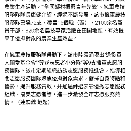
農業生產活動。”“全國鄉村振興青年先鋒”、擁軍農技
服務隊隊長康健介紹，經過不斷發展，該市擁軍農技
服務隊已達72支，覆蓋15個縣（區），2100余名黨
員干部、320余名農技專家活躍在田間地頭，有效提
高了優撫對象的農業生產效益。
在擁軍農技服務隊帶動下，該市陸續涌現出“退役軍
人關愛基金會”“尊戎志愿者小分隊”等9支擁軍志愿服
務團隊。該市定期組織
訪談
志愿服務推進會，指導相
關志愿服務團隊聚焦優撫對象需求，發揮自身特點和
優勢，提升服務質效，并通過評選表彰優秀志愿服務
組織、最美志愿者等，進一步激發全市志愿服務熱
情。（連巍魏 范超）