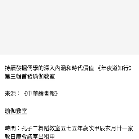
持續發掘儒學的深入內涵和時代價值 《年夜道知行》
第三輯首發
瑜伽教室
來源：《中華讀書報》
瑜伽教室
時間：孔子二
舞蹈教室
五七五年歲次甲辰玄月廿一
家
教
日庚
會議室出租
申