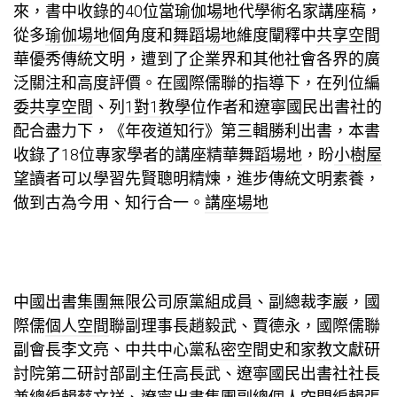
來，書中收錄的40位當
瑜伽場地
代學術名家講座稿，
從多
瑜伽場地
個角度和
舞蹈場地
維度闡釋中
共享空間
華優秀傳統文明，遭到了企業界和其他社會各界的廣
泛關注和高度評價。在國際儒聯的指導下，在列位編
委
共享空間
、列
1對1教學
位作者和遼寧國民出書社的
配合盡力下，《年夜道知行》第三輯勝利出書，本書
收錄了18位專家學者的講座精華
舞蹈場地
，盼
小樹屋
望讀者可以學習先賢聰明精煉，進步傳統文明素養，
做到古為今用、知行合一。
講座場地
中國出書集團無限公司原黨組成員、副總裁李巖，國
際儒
個人空間
聯副理事長趙毅武、賈德永，國際儒聯
副會長李文亮、中共中心黨
私密空間
史和
家教
文獻研
討院第二研討部副主任高長武、遼寧國民出書社社長