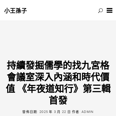
小王孫子
跳
至
主
要
內
容
持續發掘儒學的找九宮格
會議室深入內涵和時代價
值 《年夜道知行》第三輯
首發
發佈日期:
2025 年 3 月 22 日
作者:
ADMIN