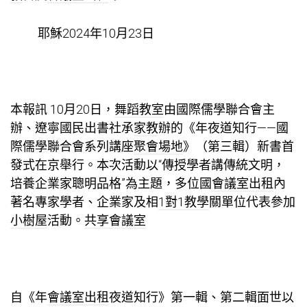
耶穌2024年10月23日
本報訊 10月20日，
舞蹈教室
由國際儒學聯合會主
辦、遼寧國民出書社承
家教
辦的《年夜道知行——國
際儒學聯合會系列講座
聚會場地
》（第三輯）新書首
發式在京舉行。本次活動以“傳授學者講傳統文明，
培養企業家聰明品格”為主題，多位國
會議室出租
內
著名專家學者、企業家及相
1對1教學
關單位代表參加
小樹屋
活動。
共享會議室
自《年
會議室出租
夜道知行》第一輯、第二輯面世以