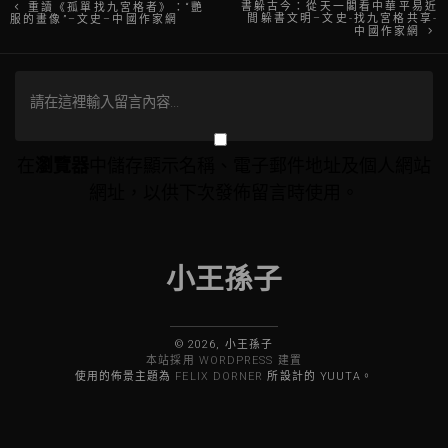
文
書躲古今：從天一閣看中華平易近
重讀《孤單找九宮格者》：“艷
間躲書文明–文史-找九宮格共享-
服的畫像”–文史–中國作家網
中國作家網
章
導
覽
在
瀏覽器
中儲存顯示名稱、電子郵件地址及個人網站
網址，以供下次發佈留言時使用。
小王孫子
© 2026, 小王孫子
本站採用 WORDPRESS 建置
使用的佈景主題為
FELIX DORNER
所設計的 YUUTA。