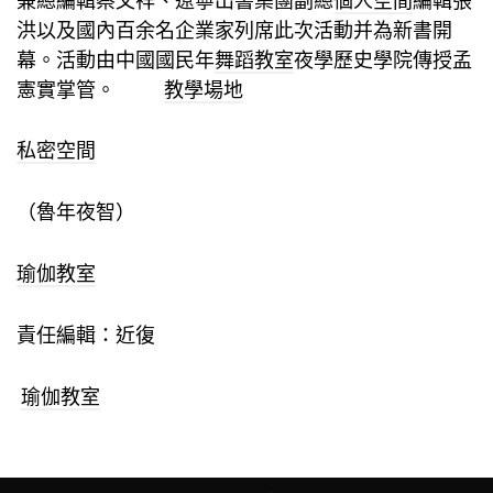
兼總編輯蔡文祥、遼寧出書集團副總
個人空間
編輯張
洪以及國內百余名企業家列席此次活動并為新書開
幕。活動由中國國民年
舞蹈教室
夜學歷史學院傳授孟
憲實掌管。
教學場地
私密空間
（魯年夜智）
瑜伽教室
責任編輯：近復
瑜伽教室