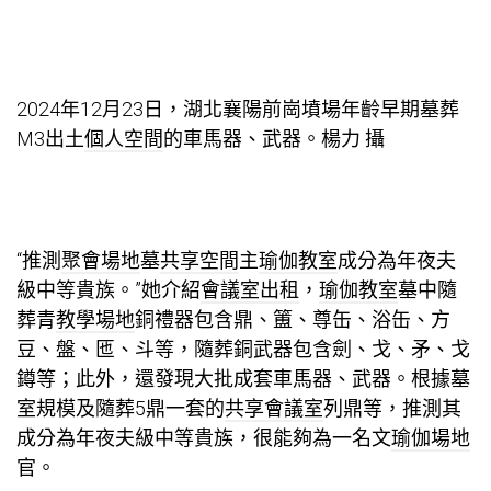
2024年12月23日，湖北襄陽前崗墳場年齡早期墓葬
M3出土
個人空間
的車馬器、武器。楊力 攝
“推測
聚會場地
墓
共享空間
主
瑜伽教室
成分為年夜夫
級中等貴族。”她介紹
會議室出租
，
瑜伽教室
墓中隨
葬青
教學場地
銅禮器包含鼎、簠、尊缶、浴缶、方
豆、盤、匜、斗等，隨葬銅武器包含劍、戈、矛、戈
鐏等；此外，還發現大批成套車馬器、武器。根據墓
室規模及隨葬5鼎一套的
共享會議室
列鼎等，推測其
成分為年夜夫級中等貴族，很能夠為一名文
瑜伽場地
官。