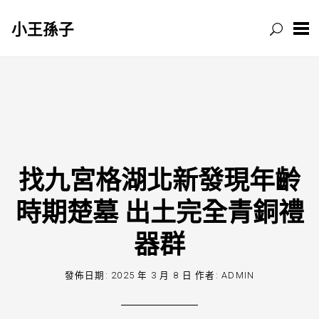
小王孫子
跳
至
主
要
內
容
找九宮格湖北新發現年齡
時期楚墓 出土完全青銅禮
器群
發佈日期:
2025 年 3 月 8 日
作者:
ADMIN