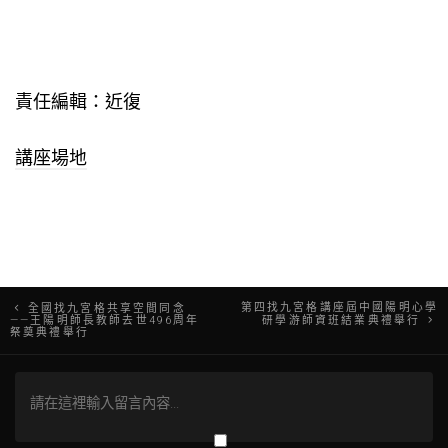
責任編輯：近復
講座場地
文
第四找九宮格講座屆中國陽明心學
全國找九宮格共享空間同念
——王陽明師長教師去世496周年
研學游師資班結業典禮舉行
祭奠典禮舉行
章
導
覽