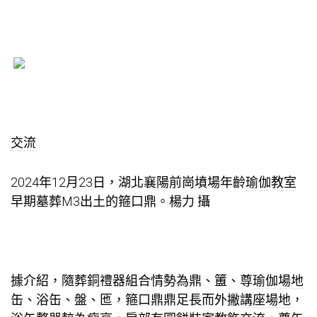
交流
2024年12月23日，湖北襄陽前崗墳場年齡
瑜伽教室
早期墓葬M3出土的箍口鼎。楊力 攝
據介紹，隨葬銅禮器組合情勢為鼎、簠、尊
瑜伽場地
缶、浴缶、盤、匜，箍口鼎鼎足長而外撇
講座場地
，