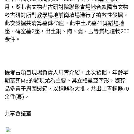
月，湖北省文物考古研討院聯
聚會場地
合襄陽市文物
考古研討所對
教學場地
前崗墳場進行了搶救性發掘。
此次發掘共清算墓葬43座，此中土坑墓41
舞蹈場地
座、磚室墓2座，出土銅、陶、瓷、玉等質地遺物200
余件。
據考古項目現場負責人周青介紹，此次發掘，年齡早
期墓葬M3的發現尤為主要。其立體呈亞字形，隨葬
品多置于周圍邊箱，以銅器為大批，共出土青銅器70
余件(套)。
共享會議室