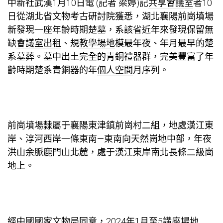
中新社武漢1月10日電 (記者 梁婷)記
共享會議室
者10
日從湖北省文物考古研討院獲悉，湖北襄陽前崗墳場
新發現一座年齡時期楚墓，系該省近年來發現保留無
缺
會議室出租
、規
教學場地
模最年夜、年月最早的楚
系墓葬。墓中出土完全的青銅禮器群，完美豐富了年
齡時期楚系青銅器的年
個人空間
月序列。
前崗墳場隸屬于襄陽東津鎮前崗村二組，地處漢江東
岸、淳河西岸一條東南—東南向天然崗地中部，年夜
洪山余脈鹿門山北麓，處于漢江東岸南北長條二級崗
地上。
經中國國家文物局同意，2024年1月至5
講座場地