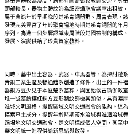
浴缶整器較為瘦高，肩部有圓餅裝
家教
飾
交流
，尊缶
頸部較長，器物主體紋飾為細密蟠虺
會議室出租
紋，
屬于典範年齡早期晚段楚系青銅器群。周青表現，該
發現完美豐富了年齡
聚會場地
時期楚系青銅器的年月
序列，為進一個步驟認識東周階段楚國禮制的構成、
發展、演變供給了珍貴資
家教
料。
同時，墓中出土容器、武器、車馬器等，為探討楚系
青銅工業生產及暢通體系創造了條件。出土的一件禮
器銅方豆少見于本區楚系墓葬，與固始侯古
瑜伽教室
堆一號墓鑄鑲紅銅方豆形制紋飾極其類似，具有濃厚
淮域文明風格，提醒區域文明交通融會的能夠。這為
摸索墓主成分，提醒年齡時期漢水流域與淮泗流域
舞
蹈場地
文明交通融會、楚文明構成
個人空間
，甚至中
華文明統一進程供給新思緒與啟發。