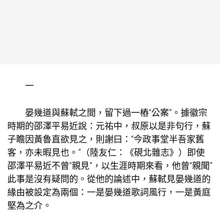
一
晏幾道與蘇軾之間，留下過一樁“公案”。據徽宗
時期的邵澤平易近說：元祐中，叔原以是非句行，蘇
子瞻因黃魯直欲見之，則謝曰：“今政事堂半吾家舊
客，亦未暇見也。”（陸友仁：《硯北雜志》）即使
邵澤平易近不曾“親見”，以生涯時期來看，他曾“親聞”
此事是沒有疑問的。從他的論述中，蘇軾見晏幾道的
緣由被設定為兩個：一是晏幾道歌詞風行，一是黃庭
堅為之介。