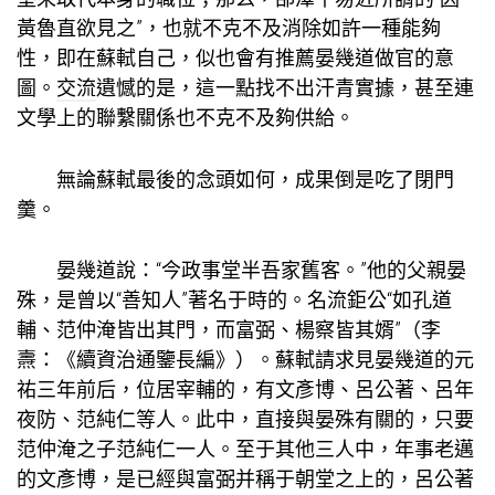
黃魯直欲見之”，也就不克不及消除如許一種能夠
性，即在蘇軾自己，似也會有推薦晏幾道做官的意
圖。
交流
遺憾的是，這一點找不出汗青實據，甚至連
文學上的聯繫關係也不克不及夠供給。
無論蘇軾最後的念頭如何，成果倒是吃了閉門
羹。
晏幾道說：“今政事堂半吾家舊客。”他的父親晏
殊，是曾以“善知人”著名于時的。名流鉅公“如孔道
輔、范仲淹皆出其門，而富弼、楊察皆其婿”（李
燾：《續資治通鑒長編》）。蘇軾請求見晏幾道的元
祐三年前后，位居宰輔的，有文彥博、呂公著、呂年
夜防、范純仁等人。此中，直接與晏殊有關的，只要
范仲淹之子范純仁一人。至于其他三人中，年事老邁
的文彥博，是已經與富弼并稱于朝堂之上的，呂公著