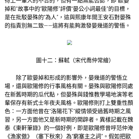
待上一輩人的不合的，但有一點無能否認，即“歐晏
掉和”故事中的“歐陽修”評價“晏公小詞最佳”的目標，
是在批駁晏殊的“為人”，這與熙康年間王安石對晏殊
的指責別無二致——這將有能夠激發晏幾道的警悟。
圖十二：蘇軾（宋代喬仲常繪）
除了歐晏掉和形成的影響外，晏幾道的警悟立
場，還與歐陽修的行事風格有關。晏殊與歐陽修同處
在新舊時期的瓜代點，但晏殊與錢惟
教學場地
演等老
輩保存有新式士年夜夫風格。歐陽修則打上雙重性顏
色：一方面他曾在“洛陽花下”縱情領受過舊時期之風
習，另一方面他又是新時期的開辟者。異樣記載在魏
泰《東軒筆錄》的一個好例，即是歐陽修曾呼范仲淹
《漁家傲》（塞下秋來）為“窮塞主之詞”。假如把歐