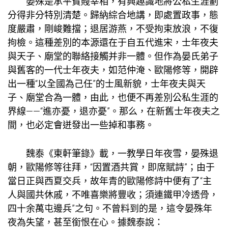
晏殊是承平貧賤宰相，有興趣識地將公私生涯劃
分得非分特別清楚。歸納綜合地講，即處置政事，態
度嚴肅，剛峻難擋；退居游燕，不受拘束放浪，不復
拘檢。這種差別的本源還在于自五代進宋，士年夜夫
與天子、廟堂的聯絡接觸并非一體。但作為晏氏弟子
與舊客的一代士年夜夫，如范仲淹、歐陽修等，開辟
出一種“以全國為己任”的士風新貌，士年夜夫與天
子、廟堂合為一體，由此，也便不再差別公私生涯的
界線——“進亦憂，退亦憂”。那么，在新舊士年夜夫之
間，也必定會迸發出一些掉和事務。
魏泰《東軒筆錄》載，一
教學
日年夜雪，晏殊退
朝，歐陽修等往拜，“因置酒共賞，即席賦詩”；由于
當日正與西夏交兵，故年青的歐陽修詩中便有了“主
人與國共休戚，不唯喜樂將豐收；須連鐵甲冷透骨，
四十余萬屯邊兵”之句。不曾料到的是，這令晏殊年
夜為失望，甚至銜恨在心。據魏泰說：