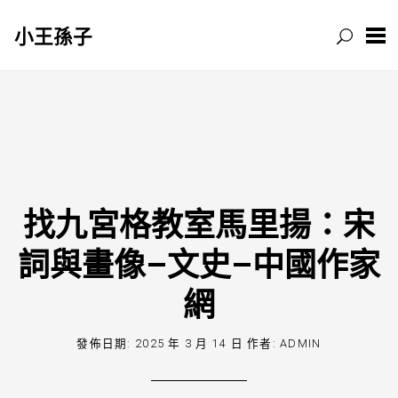
小王孫子
跳
至
主
要
內
容
找九宮格教室馬里揚：宋
詞與畫像–文史–中國作家
網
發佈日期:
2025 年 3 月 14 日
作者:
ADMIN