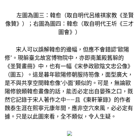
左圖為圖三：韓愈（取自明代呂維祺
家教
《圣賢
像贊》）；右圖為圖四：韓愈（取自明代王圻《三才
圖會》）
宋人可以誤解韓愈的邊幅，但應不會錯認“歐陽
修”。現躲臺北故宮博物院中，亦即南薰殿舊躲的
《圣賢畫冊》中，也有一幅《宋參政歐陰文忠公像》
（圖五）。這是暮年歐陽修朝服持笏像，面型廣大，
是不與
共享空間
韓愈像“小面”類似的。可是，無論歐
陽修貌類韓愈畫像的話，能否必定出自晏殊之口，既
然它記錄于宋人著作之中——且《東軒筆錄》的作者
魏泰生涯在熙寧元康年間，應非空穴來風，必必定有
據。只是以此圖來看，全不類似，令人生疑。