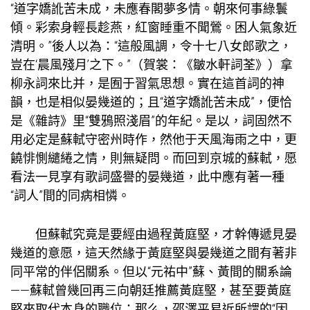
“道字嬌訛苦未成，未應春閣夢多情。朝來何事綠鬟
傾。彩索身輕長趁燕，紅窗睡重不聞鶯。困人氣象近
清明。”後人以為：“這般風調，令十七八女郎歌之，
豈在‘晨風殘月’之下。”（賀裳：《皺水軒詞荃》）拿
柳永詞來比并，是囿于習氣思想。實在這首詞的神
韻，也是相似晏幾道的；且“道字嬌訛苦未成”，便恰
是《雜詩》里“雙鴉照淺眉”的年紀。是以，詞固然不
用必定是蘇軾守密州時作，然他于天風海雨之中，更
饒悱惻繾綣之情，則無疑問。而回到京城的蘇軾，愿
看法一見享有歌詞盛譽的晏幾道，此中應有著一種
“詞人”間的同病相憐。
但蘇軾究竟是要經由過程黃庭堅，才幹傳遞見晏
幾道的意愿，這天然緣于黃庭堅與晏幾道之間有著非
同平常的伴侶關系。但以“元祐中”蘇、黃間的關系論
——蘇軾曾幾回再三向朝廷推薦黃庭堅，甚至要黃庭
堅來取代本身的職位；那么，邵澤平易近所謂的“因