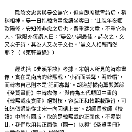
歐陰文忠素與晏公無它，但自即席賦雪詩后，稍
稍相掉。晏一日指韓愈畫像語坐客曰：“此貌年夜類
歐陽修，安知修非愈之后也。吾重建文章，不重它為
人。”歐陽亦每謂人曰：“晏公小詞最佳，詩次之，文
又次于詩，其為人又次于文也。”豈文人相輕而然
耶？（《東軒筆錄》）
經沈括《夢溪筆談》考據，宋朝人所見的韓愈畫
像，實在是南唐的韓熙載，“小面而美髯，著紗帽”，
而韓愈自己則本是“肥而寡髯”。胡道靜據南薰殿舊躲
《圣賢畫冊》中韓愈像，“與傳為五代顧閎中畫的
《韓熙載夜宴圖》絕對核，容貌正和韓熙載酷肖，可
知這個過錯從北宋一向因循上去”。胡師長教師《校
證》中附有圖版，取的是韓熙載的正面像，不易對
比，我們取用其正面像（圖一）以與“《圣賢畫冊》