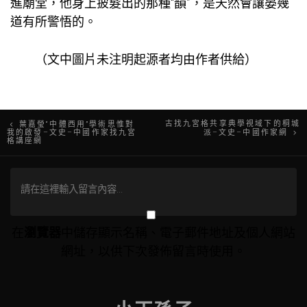
進廟堂，他身上披髮出的那種“韻”，是天然會讓晏幾
道有所警悟的。
（文中圖片未注明起源者均由作者供給）
文
古找九宮格共享典學視域下的桐城
葉嘉瑩“中體西用”學術思惟對
我的啟發–文史–中國作家找九宮
派–文史–中國作家網
格講座網
章
導
覽
在
瀏覽器
中儲存顯示名稱、電子郵件地址及個人網站
網址，以供下次發佈留言時使用。