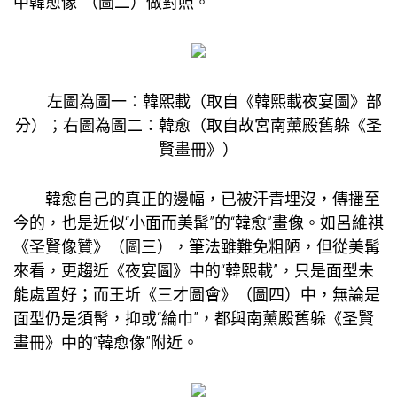
中韓愈像”（圖二）做對照。
左圖為圖一：韓熙載（取自《韓熙載夜宴圖》部
分）；右圖為圖二：韓愈（取自故宮南薰殿舊躲《圣
賢畫冊》）
韓愈自己的真正的邊幅，已被汗青埋沒，傳播至
今的，也是近似“小面而美髯”的“韓愈”畫像。如呂維祺
《圣賢像贊》（圖三），筆法雖難免粗陋，但從美髯
來看，更趨近《夜宴圖》中的“韓熙載”，只是面型未
能處置好；而王圻《三才圖會》（圖四）中，無論是
面型仍是須髯，抑或“綸巾”，都與南薰殿舊躲《圣賢
畫冊》中的“韓愈像”附近。