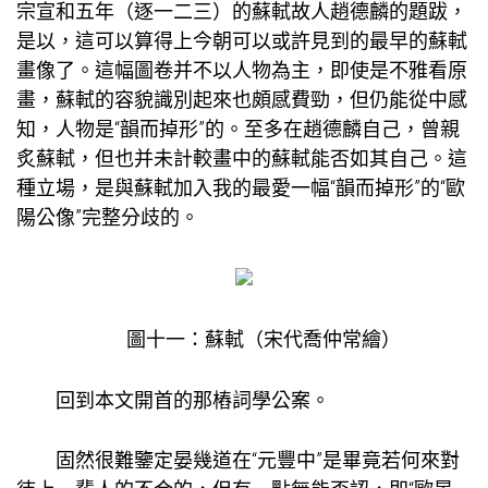
宗宣和五年（逐一二三）的蘇軾故人趙德麟的題跋，
是以，這可以算得上今朝可以或許見到的最早的蘇軾
畫像了。這幅圖卷并不以人物為主，即使是不雅看原
畫，蘇軾的容貌識別起來也頗感費勁，但仍能從中感
知，人物是“韻而掉形”的。至多在趙德麟自己，曾親
炙蘇軾，但也并未計較畫中的蘇軾能否如其自己。這
種立場，是與蘇軾加入我的最愛一幅“韻而掉形”的“歐
陽公像”完整分歧的。
圖十一：蘇軾（宋代喬仲常繪）
回到本文開首的那樁詞學公案。
固然很難鑒定晏幾道在“元豐中”是畢竟若何來對