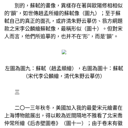
別的，蘇軾的畫像，異樣存在著與歐陽修相相似
的“韻”，如世傳趙孟所繪的蘇軾像（圖九）；至于蘇
軾自己的真正的面孔，或許清朱野云摹仿、翁方綱題
款之宋李公麟繪蘇軾像，最稱形似（圖十）。但對宋
人而言，他們所追摹的，也并不在“形”，而是“韻”。
左圖為圖九：蘇軾（趙孟頫繪），右圖為圖十：蘇軾
（宋代李公麟繪，清代朱野云摹仿）
三
二〇一三年秋冬，美國加入我的最愛宋元繪畫在
上海博物館展出，得以較為近間隔地不雅看了北宋喬
仲常所繪《后赤壁圖卷》（圖十一）；由于卷末有徽