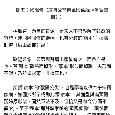
圖五：歐陽修（取自故宮南薰殿舊躲《圣賢畫
冊》）
招致這一題目的泉源，是宋人不只誤解了韓愈的
容貌，連同歐陽修的邊幅，也有分歧的“版本”；據陳
師道《后山談叢》說：
歐陽公像，公眾與蘇眉山家皆有之，而各自是
也。蓋“蘇本”韻勝而掉形，“家本”形似而掉韻，夫形而
不韻，乃所畫影爾，非逼真也。
所謂“家本”的“歐陽公像”，自是摹寫以供奉于宗祠
家廟，如圖六所示或即此類“家本”。其面型與南薰殿
舊躲原形似，固然筆法不及，但恰又是吻合“形而不
韻”的。至于“蘇本”即蘇軾家躲的“歐陽修像”，固然很