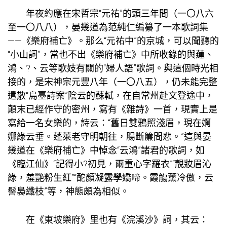
年夜約應在宋哲宗“元祐”的頭三年間（一〇八六
至一〇八八），晏幾道為范純仁編纂了一本歌詞集
——《樂府補亡》。那么“元祐中”的京城，可以聞聽的
“小山詞”，當也不出《樂府補亡》中所收錄的與蓮、
鴻、?、云等歌妓有關的“婦人語”歌詞。與這個時光相
接的，是宋神宗元豐八年（一〇八五），仍未能完整
遣散“烏臺詩案”陰云的蘇軾，在自常州赴文登途中，
顛末已經作守的密州，寫有《雜詩》一首，現實上是
寫給一名女樂的，詩云：“舊日雙鴉照淺眉，現在婀
娜綠云垂。蓬萊老守明朝往，腸斷簾間悲。”這與晏
幾道在《樂府補亡》中悼念“云鴻”諸君的歌詞，如
《臨江仙》“記得小?初見，兩重心字羅衣”“靚妝眉沁
綠，羞艷粉生紅”“酡顏凝露學嬌啼。霞觴薰冷傲，云
髻裊纖枝”等，神態頗為相似。
在《東坡樂府》里也有《浣溪沙》詞，其云：