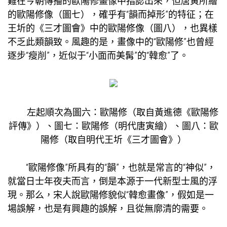
難在今朝傳播的歐陽修畫像中指認出來，但唐寅所繪
的歐陽修像（圖七），確乎有“韻而掉形”的特征；在
王圻的《三才圖會》中的歐陽修像（圖八），也異樣
不乏此類韻致。風趣的是，畫像中的“歐陽修”也曾經
逐步“瘦削”，近似于“小面而美髯”的“韓愈”了。
左起順次為圖六：歐陽修（取自黃進德《歐陽修
評傳》）、圖七：歐陽修（明代唐寅繪）、圖八：歐
陽修（取自明代王圻《三才圖會》）
“歐陽修像”所具有的“韻”，也就是常言的“神似”，
就當日士年夜夫而言，倒是本源于一代新型士風的浮
現。那么，宋人說歐陽修貌似“韓愈畫像”，假如是一
場誤解，也是有興趣的誤解，且從無廓清的需要。