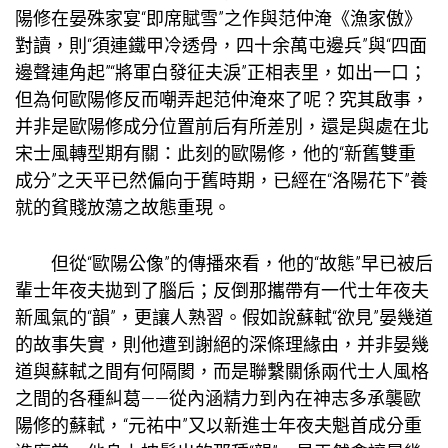
陽修在晏殊家宴“即席賦雪”之作與范仲淹《漁家傲》
對讀，則“須連鐵甲冷透骨，四十余萬屯邊兵”與“四面
邊聲連角起”“將軍白發征夫淚”正相表里，如出一口；
但為何歐陽修反而嘲弄起范仲淹來了呢？究其啟事，
并非是歐陽修成分位置前后有所差別，還是與處在北
宋士風轉型期有關：此刻的歐陽修，他的“新舊雙重
成分”之天平已然偏向于舊時期，已經在“洛陽花下”養
就的貧賤放蕩之故態重現。
但從“歐陽公像”的傳播來看，他的“故態”早已被后
輩士年夜夫拋到了腦后；反倒那攜帶有一代士年夜夫
新風氣的“韻”，更讓人熟習。假如說蘇軾“欲見”晏幾道
的故事失實，則他遭到謝絕的深條理緣由，并非晏幾
道與蘇軾之間有何隔閡，而是聯繫關係兩代士人風格
之間的各種糾葛——從內涵精力到內在神志多承襲歐
陽修的蘇軾，“元祐中”又以新進士年夜夫魁首成分重