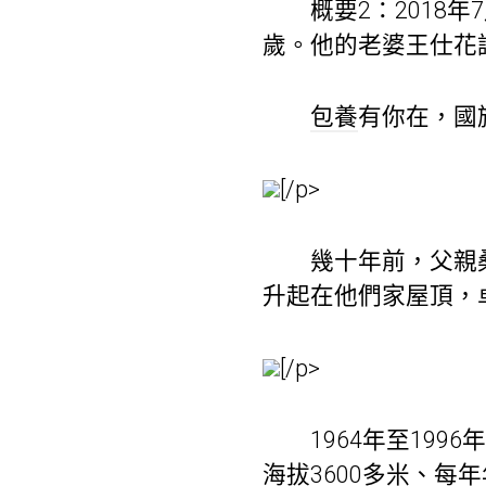
概要2：2018年
歲。他的老婆王仕花
包養
有你在，國
[/p>
幾十年前，父親桑
升起在他們家屋頂，
[/p>
1964年至1996
海拔3600多米、每