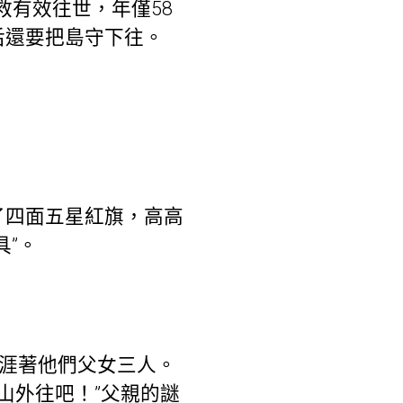
救有效往世，年僅58
后還要把島守下往。
了四面五星紅旗，高高
”。
生涯著他們父女三人。
山外往吧！”父親的謎