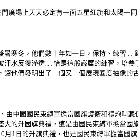
門廣場上天天必定有一面五星紅旗和太陽一同
寒冬，他們數十年如一日，保持、練習……
被汗水反復滲透……恰是這般嚴厲的練習，培養
，讓他們發明出了一個又一個展現國度抽像的
起，由中國國民束縛軍擔當國旗護衛和禮炮叫聽
盛大的升國旗典禮，這是由國民束縛軍擔當國
10月1日的升旗典禮，也是國民束縛軍擔當國