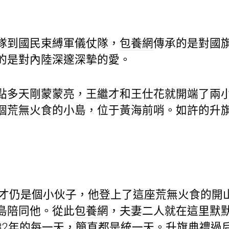
到國民束縛軍儀仗隊，
包養網
傳承的是對國
的是對內陸深邃深摯的愛。
多天剛蒙蒙亮，王繼才和王仕花就開端了兩小
個荒無火食的小島，位于黃海前哨。如許的升
才仍是個小伙子，他登上了這座荒無火食的開山
島陪同他。從此
包養網
，夫妻二人就在這里默
32年的每一天，簡直都是統一天。升旗典禮過