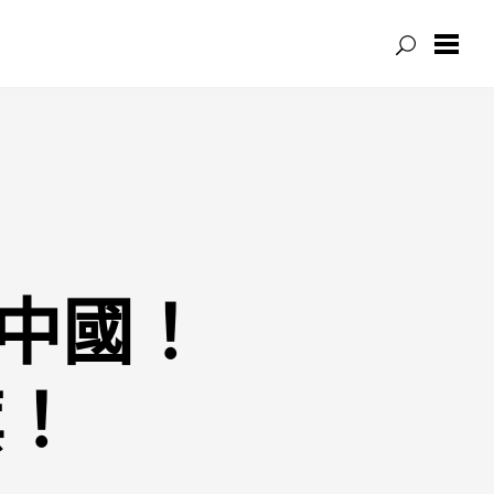
中國！
旗！