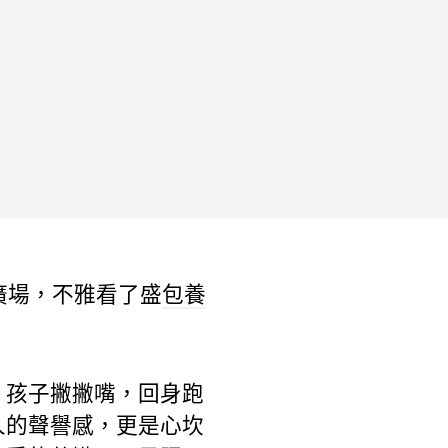
廣場，不雅看了盛
包養
孩子撇撇嘴，回身跑
人的聲譽感，更是心坎