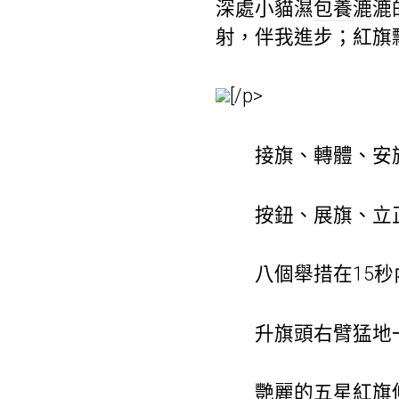
深處小貓濕
包養
漉漉
射，伴我進步；紅旗
[/p>
接旗、轉體、安旗
按鈕、展旗、立正
八個舉措在15秒
升旗頭右臂猛地
艷麗的五星紅旗伸