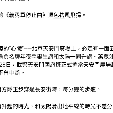
的《義勇軍停止曲》頂
包養
風飛揚。
“心臟”——北京天安門廣場上，必定有一面
擔負名牌年夜學畢生旗和太陽一同升旗。萬眾
2月28日，武警天安門國旗班正式擔當天安門廣
不曾中斷。
方隊正步穿過長安街時，每分鐘的步速。
升起的時光，和太陽滑出地平線的時光不差分