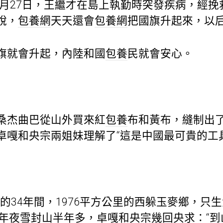
7月27日，王繼才在島上執勤時突發疾病，經挽
說，
包養網
天天還會
包養網
把國旗升起來，以
旗就會升起，內陸和國
包養
民就會安心。
杰曲巴從山外買來紅
包養
布和黃布，縫制出
卓嘎和央宗兩姐妹理解了“這是中國最可貴的工具
年的34年間，1976平方公里的西躲玉麥鄉，只
年年夜雪封山半年多，卓嘎和央宗幾回央求：“到