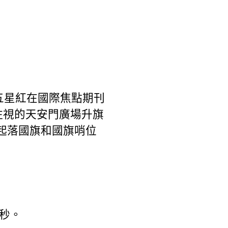
五星紅在國際焦點期刊
注視的天安門廣場升旗
場起落國旗和國旗哨位
秒。