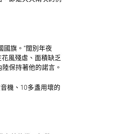
國旗。”闊別年夜
在花風殘虐、面積缺乏
內陸保持著他的諾言。
音機、10多盞用壞的