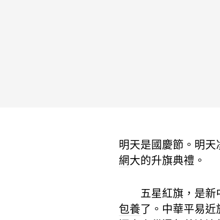
明天是國慶節。明天
網
大的升旗典禮。
五星紅旗，是新中
包養
了。中華平易近