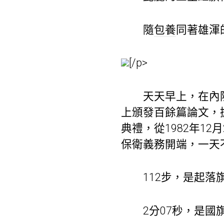
隨
包養
同著雄渾
[/p>
天天早上，在內陸的
上頒發百餘篇論文，
典禮，從1982年1
保衛義務開端，一天
112步，是起落旗
2分07秒，是國旗