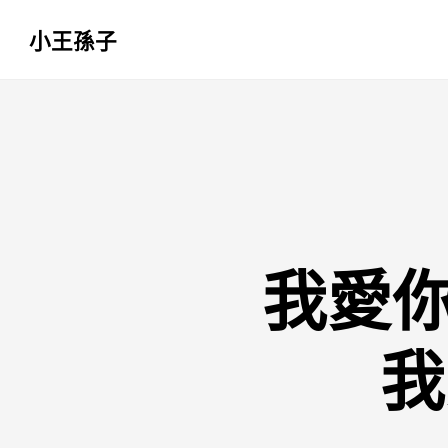
小王孫子
跳
至
主
要
內
容
我愛
我