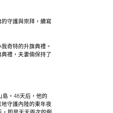
旗的守護與崇拜，續寫
我奇特的升旗典禮。
旗典禮，夫妻倆保持了
島。48天后，他的
默地守護內陸的東年夜
后，即是天天兩次的例