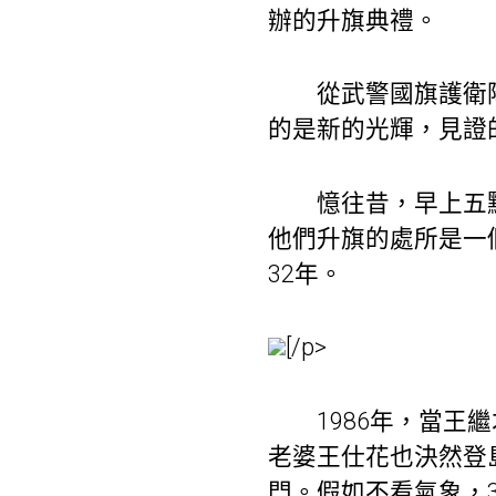
辦的升旗典禮。
從武警國旗護衛隊
的是新的光輝，見證
憶往昔，早上五點
他們升旗的處所是一
32年。
[/p>
1986年，當王繼
老婆王仕花也決然登
門。假如不看氣象，