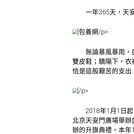
一年365天，天安
[
包養網
/p>
無論暴風暴雨，盛暑
雙皮鞋；驕陽下，衣
恰是這般艱苦的支出
[/p>
2018年1月1日
北京天安門廣場舉辦
辦的升旗典禮。本年