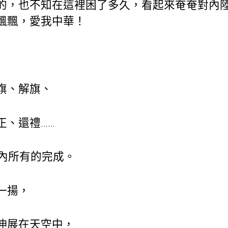
的，也不知在這裡困了多久，看起來奄奄對內
飄飄，愛我中華！
、解旗、
、還禮……
內所有的完成。
一揚，
展在天空中，