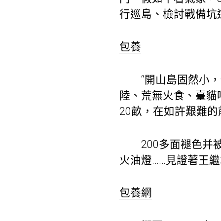
行巡島、檢討戰備坑
包養
“開山島固然小，但
陸、荒無火食、臺貓
20畝，在如許艱難
200多面褪色并被
火油燈……見證著王
包養網