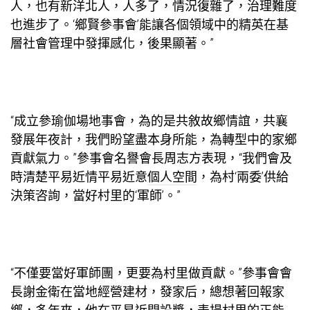
人，也有新洋北人，人多了，情況復雜了，治理難度
也進步了。‘鄉賢參事會’能讓各個領域中的精英在基
層社會管理中發揮感化，後果顯著。”
“成立參
瑜伽場地
事會，為的是共敘故鄉情誼，共襄
發展年夜計，我們盼望盡本身所能，為轉型中的家鄉
貢獻氣力。”參事會名譽會長周志方表現，“我們會及
時清楚平易近情平易近意
個人空間
，為村‘兩委’供給
決策咨詢，當好村里的‘軍師’。”
“不僅要當好軍師團，更要為村里做貢獻。”參事會會
長謝金衛在當地經營建材，發家后，總想著回報家