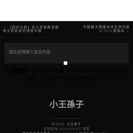
文
中國觀光團遭到埃及熱烈歡
【國民日報】找九宮格教室鑄
就文質彬彬的禮樂中國
KLOOK客路迎
章
導
覽
在
瀏覽器
中儲存顯示名稱、電子郵件地址及個人網站
網址，以供下次發佈留言時使用。
小王孫子
© 2026, 小王孫子
本站採用 WORDPRESS 建置