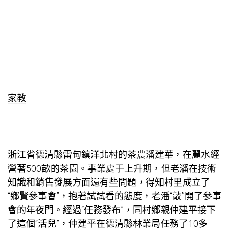
家教
浙江省德清縣雷甸鎮洋北村的茶農潘建華，在麗水經
營著500畝的茶園。事業處于上升期，但老潘在技術
知識和銷售發展方面還有些問題，得知村里成立了
“鄉賢參事會”，抱著試試看的態度，老潘“敲”開了參事
會的年夜門。經過“任務發布”，同村鄉親仲建平接下
了這個“活兒”，仲建平在德清縣林業局任務了10多