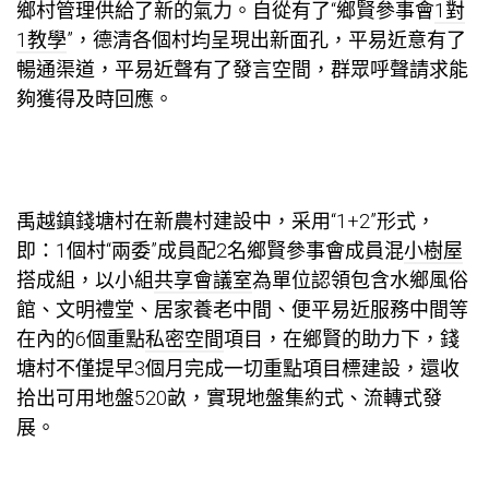
鄉村管理供給了新的氣力。自從有了“鄉賢參事會
1對
1教學
”，德清各個村均呈現出新面孔，平易近意有了
暢通渠道，平易近聲有了發言空間，群眾呼聲請求能
夠獲得及時回應。
禹越鎮錢塘村在新農村建設中，采用“1+2”形式，
即：1個村“兩委”成員配2名鄉賢參事會成員混
小樹屋
搭成組，以小組
共享會議室
為單位認領包含水鄉風俗
館、文明禮堂、居家養老中間、便平易近服務中間等
在內的6個重點
私密空間
項目，在鄉賢的助力下，錢
塘村不僅提早3個月完成一切重點項目標建設，還收
拾出可用地盤520畝，實現地盤集約式、流轉式發
展。