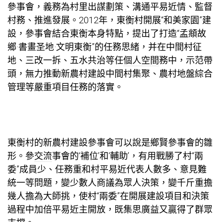
參事會，義務為村里出謀劃策、溝通平易近情、監督
村務、推進發展。2012年，東衡村開展“和美家園”建
設，參事會結合東衡本身特點，提出了打造“孟頫故
鄉·書畫圣地·文明東衡”的任務思緒，并在中間村征
地、三改一拆、五水共治等任
個人空間
務中，示范帶
頭，無力推動新農村建設中間村集聚、農村地盤綜合
管理等嚴重項目任務的落實。
東衡村的新農村建設參事會可以說是鄉賢參事會的雛
形。參
交流
事會的‘補位’和‘輔助’，有用戰勝了村“兩
委”成員少、任務重和村平易近代表人數多、意見難
統一等問題，變少數人商議為眾人決策，變千斤重擔
幾人擔為大師挑，使村“兩委”在開展建設項目和決策
過程中加倍平易近主開放，既集思廣益又贏得了群眾