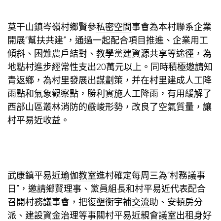
莫干山鎮岑嶺村鄉賢參
私密空間
事會為本村聯系企業
開展“幫扶共建”，通過一起配合項目推進、企業用工
傾斜、困難農戶結對、
教學
黨建資源共享等途徑，為
地點村進步經常性支出20萬元以上。同時積極邀請知
青返鄉，為村里發展出謀劃策，并在村里建成人工降
雨點和氣象觀察點，勝利實施人工降雨，有用緩解了
西部山區叢林消防的嚴峻形勢，改良了空氣質量，讓
村平易近收益。
武康鎮平易近
瑜伽教室
進村確定每周三為“村務議事
日”，邀請鄉賢理事、黨員組長和村平易近代表配合
召開村務議事會，把復墾衡宇補
交流
助、安頓房分
派、建設資金治理等事關村平易近親
會議室出租
身好