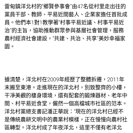
雷甸鎮洋北村的“鄉賢參事會”由47名從村里走出往的
黨員干部、教師、平易近間藝人、企業家擔任首批成
員。他們本
1對1教學
著“村事平易近議、村事平易近
治”的主旨，協助推動群眾參與基層社會管理，服務
農村經濟社會建設，“共建、共治、共享”美妙幸福家
園。
據清楚，洋北村在2009年經歷了整體拆遷，2011年
末搬至東港。走進現在的洋北村，別致整齊的小樓，
干凈美觀的棲身環境，還有配套的鍛煉器材、老年中
間、村平易近食堂，儼然一個高檔城市社區的范本。
洋北村黨總支書記潘正華說：“現在的洋北村已經不
是傳統農耕文明中的農業村模樣，正在慢慢向農村社
區轉型。洋北村成了年夜洋北，這里不僅有老洋北