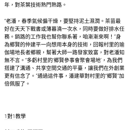
年，對茶葉技術熟門熟路。
“老潘，春季氣候偏干燥，要堅持泥土濕潤。茶苗最
好在天天下戰書或薄暮澆一次水，同時要做好排水任
務。銷路的工作我也幫你聯系著，咱漸漸來啊！”身
為鄉賢的仲建平一向想用本身的技術，回報村里的
瑜
伽場地
長者鄉親，幫著大師一路發家致富，對老潘知
無不言。“多虧村里的‘鄉賢參事會
聚會場地
’，為我們
搭建了溝通、
共享空間
交通的平臺，讓我們在外創業
更有信念了。”通過這件事，潘建華對村里的“鄉賢”加
倍佩服了。
1對1教學