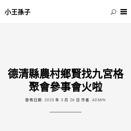
小王孫子
跳
至
主
要
內
容
德清縣農村鄉賢找九宮格
聚會參事會火啦
發佈日期:
2025 年 3 月 26 日
作者:
ADMIN