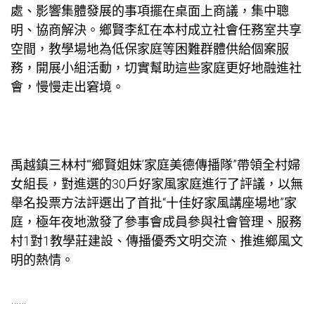
處、影響集體發展的事項擺在桌面上商議，集中聰
明、協商解決。鄉賢李紅在本村成立社會任務室
共享
空間
，
教學場地
為低保家庭等困難群體供給個案服
務，開展小組活動，切實幫助這些家庭更好地融進社
會，慢慢走出窘境。
禹越鎮三林村“‘鄉賢姐妹’家庭美德傳播隊”帶領全村婦
女組長，對進選的30戶好家風家庭進行了評議，以無
舉名投票方法評選出了首批“十佳好家風
講座場地
”家
庭，極年夜地激發了參事會成員參與社會管理、服務
村
1對1教學
莊建設、傳播優秀文明
交流
、推進鄉風文
明的熱情。
……