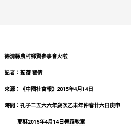
德清縣農村鄉賢參事會火啦
記者：茹蓓 翟倩
來源：《中國社會報》2015年4月14日
時間：孔子二五六六年歲次乙未年仲春廿六日庚申
耶穌2015年4月14日
舞蹈教室