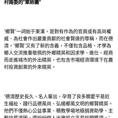
村兩委的“軍師團”
“鄉賢”一詞始于東漢，是對有作為的官員或有高尚權
威、為社會作出嚴重貢獻的社會賢達的尊稱，而在德
清，“鄉賢”又有了新的含義，不僅包含品格、才學為
鄉人
交流
推重敬佩的外鄉精英和因求學、進仕、經商
而走進城市的外出精英，也包含市場經濟環境下在農
村投資創業的外來精英。
“德清歷史長久、名人輩出，孕育了良多關愛平易近
生福祉、踐行品德風尚、弘揚鄉風文明的鄉賢精英。
他們不僅熱心公益事業、積
教學場地
極捐資助學、主
動扶貧濟困，還紛紛個人出資設立平易近間獎項。”