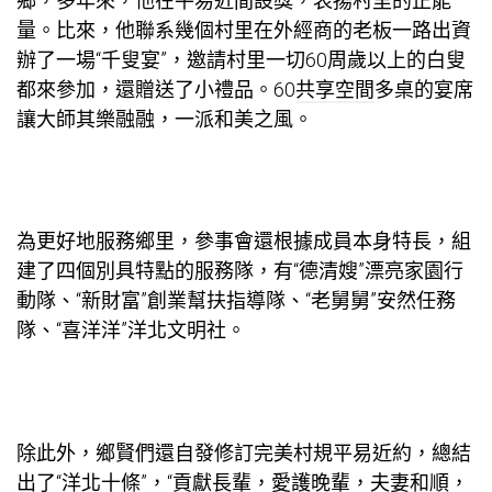
鄉，多年來，他在平易近間設獎，表揚村里的正能
量。比來，他聯系幾個村里在外經商的老板一路出資
辦了一場“千叟宴”，邀請村里一切60周歲以上的白叟
都來參加，還贈送了小禮品。60
共享空間
多桌的宴席
讓大師其樂融融，一派和美之風。
為更好地服務鄉里，參事會還根據成員本身特長，組
建了四個別具特點的服務隊，有“德清嫂”漂亮家園行
動隊、“新財富”創業幫扶指導隊、“老舅舅”安然任務
隊、“喜洋洋”洋北文明社。
除此外，鄉賢們還自發修訂完美村規平易近約，總結
出了“洋北十條”，“貢獻長輩，愛護晚輩，夫妻和順，