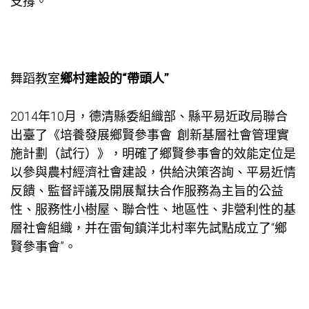
支撐。
舞蹈教室
鄉村建設的“帶頭人”
2014年10月，德清縣委組織部、縣平易近政局聯合
出臺了《培養發展鄉賢參事會 創新基層社會管理實
施計劃（試行）》，明確了鄉賢參事會的效能定位是
以參與農村經濟社會建設，供給決策咨詢、平易近情
反饋、監督評議及開展幫扶合作服務為主旨的公益
性、服務性
小樹屋
、聯合性、地區性、非營利性的基
層社會組織，并在雷甸鎮洋北村率先試點成立了“鄉
賢參事會”。