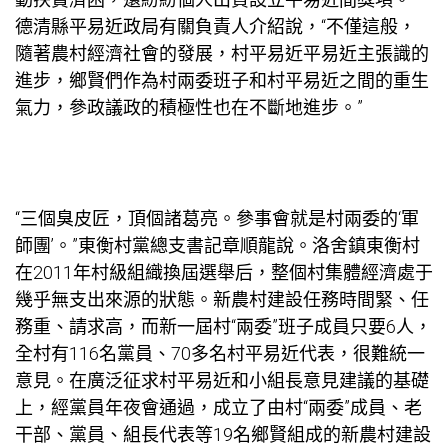
德清縣平易近政局有關負責人介紹說，“不僅這般，
隨著農村經濟社會的發展，村平易近平易近主張識的
進步，鄉賢們作為村兩委班子和村平易近之間的重生
氣力，參政議政的積極性也在不斷地進步。”
“三個臭皮匠，頂個諸葛亮。參事會就是村兩委的‘軍
師團’。”東衡村黨總支書記章順龍說。洛舍鎮東衡村
在2011年村級組織換屆選舉后，整個村集體經濟處于
幾乎無支出來源的狀態。新農村建設任務時間緊、任
務重、請求高，而新一屆村“兩委”班子成員只要6人，
全村有116名黨員、70多名村平易近代表，很難統一
意見。在廣泛征求村平易近和小組長意見建議的基礎
上，經黨員年夜會通過，成立了由村“兩委”成員、老
干部、黨員、組長代表等19名鄉賢組成的新農村建設