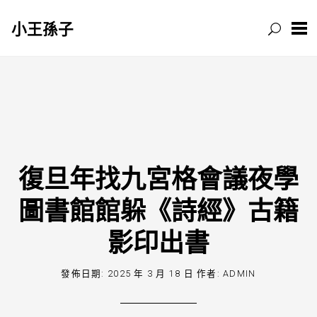
小王孫子
跳
至
主
要
內
容
復旦年找九宮格會議夜學
圖書館館躲《詩經》古籍
影印出書
發佈日期:
2025 年 3 月 18 日
作者:
ADMIN