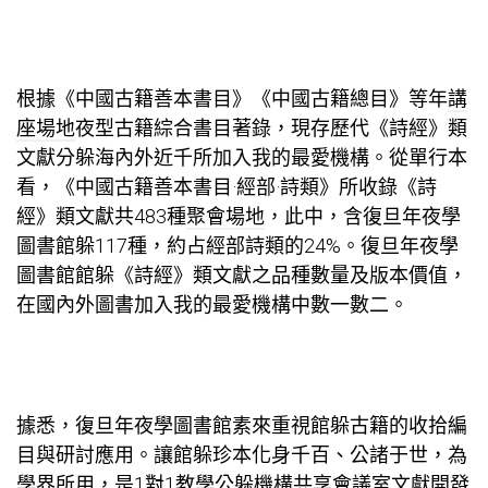
根據《中國古籍善本書目》《中國古籍總目》等年
講
座場地
夜型古籍綜合書目著錄，現存歷代《詩經》類
文獻分躲海內外近千所加入我的最愛機構。從單行本
看，《中國古籍善本書目·經部·詩類》所收錄《詩
經》類文獻共483種
聚會場地
，此中，含復旦年夜學
圖書館躲117種，約占經部詩類的24%。復旦年夜學
圖書館館躲《詩經》類文獻之品種數量及版本價值，
在國內外圖書加入我的最愛機構中數一數二。
據悉，復旦年夜學圖書館素來重視館躲古籍的收拾編
目與研討應用。讓館躲珍本化身千百、公諸于世，為
學界所用，是
1對1教學
公躲機構
共享會議室
文獻開發