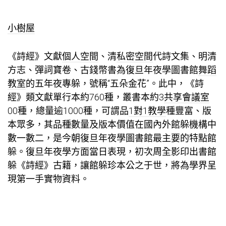
小樹屋
《詩經》文獻
個人空間
、清
私密空間
代詩文集、明清
方志、彈詞寶卷、古錢幣書為復旦年夜學圖書館
舞蹈
教室
的五年夜專躲，號稱“五朵金花”。此中，《詩
經》類文獻單行本約760種，叢書本約3
共享會議室
00種，總量逾1000種，可謂品
1對1教學
種豐富、版
本眾多，其品種數量及版本價值在國內外館躲機構中
數一數二，是今朝復旦年夜學圖書館最主要的特點館
躲。復旦年夜學方面當日表現，初次周全影印出書館
躲《詩經》古籍，讓館躲珍本公之于世，將為學界呈
現第一手實物資料。