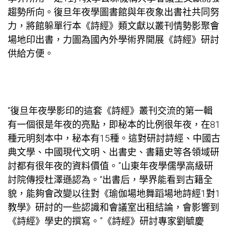
趨勢所向。復旦年夜學圖書館與年夜象出書社共同努
力，將館躲單行本《詩經》類文獻以叢刊情勢影
聚會
場地
印出書，力圖為國內外學術界開展《詩經》研討
供給方便。
“復旦年夜學影印的這套《詩經》叢刊
交流
的第一輯
有一個很是年夜的亮點，即秘本的比例很年夜，在81
種元明刻本中，秘本有15種。這對研討詩經、中國古
典文學、中國現代文明、出書史、書籍史等各領域研
討都有很年夜的資料價值。”山東年夜學儒學高級研
討院傳授杜澤遜認為。“出書后，學界能看到古籍全
貌，能夠會改變以往對《
瑜伽場地
舞蹈場地
詩經
1對1
教學
》研討的一些認識和
會議室出租
結論，會影響到
《詩經》學史的撰寫。”《詩經》研討專家劉毓慶