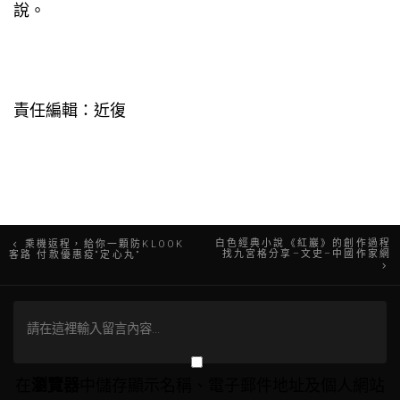
說。
責任編輯：近復
文
白色經典小說《紅巖》的創作過程
乘機返程，給你一顆防KLOOK
找九宮格分享–文史–中國作家網
客路 付款優惠疫“定心丸”
章
導
覽
在
瀏覽器
中儲存顯示名稱、電子郵件地址及個人網站