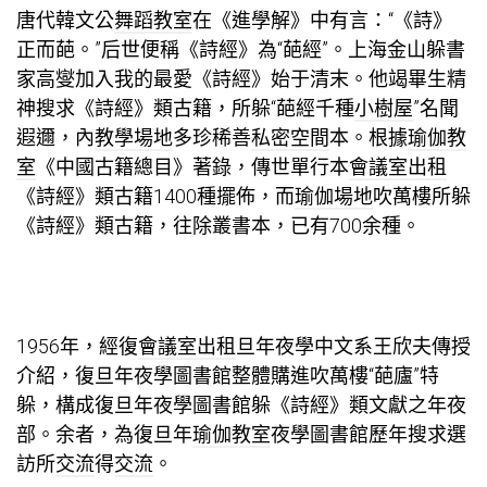
唐代韓文公
舞蹈教室
在《進學解》中有言：“《詩》
正而葩。”后世便稱《詩經》為“葩經”。上海金山躲書
家高燮加入我的最愛《詩經》始于清末。他竭畢生精
神搜求《詩經》類古籍，所躲“葩經千種
小樹屋
”名聞
遐邇，內
教學場地
多珍稀善
私密空間
本。根據
瑜伽教
室
《中國古籍總目》著錄，傳世單行本
會議室出租
《詩經》類古籍1400種擺佈，而
瑜伽場地
吹萬樓所躲
《詩經》類古籍，往除叢書本，已有700余種。
1956年，經復
會議室出租
旦年夜學中文系王欣夫傳授
介紹，復旦年夜學圖書館整體購進吹萬樓“葩廬”特
躲，構成復旦年夜學圖書館躲《詩經》類文獻之年夜
部。余者，為復旦年
瑜伽教室
夜學圖書館歷年搜求選
訪所
交流
得
交流
。