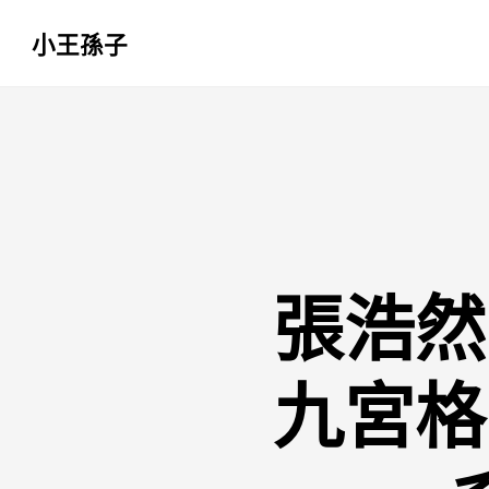
小王孫子
跳
至
主
要
內
容
張浩然
九宮格