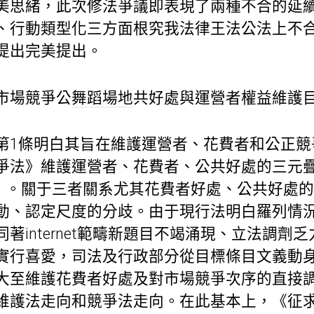
美思緒，此次修法爭議即表現了兩種不合的延
、行動類型化三方面根究我法律王法公法上不
提出完美提出。
市場競爭公
舞蹈場地
共好處與運營者權益維護
第1條明白其旨在維護運營者、花費者和公正競
爭法》維護運營者、花費者、公共好處的三元
ktrias）。關于三者關系尤其花費者好處、公共好
動、認定尺度的分歧。由于現行法明白羅列情
著internet範疇新題目不竭涌現、立法調劑
實行喜愛，司法及行政部分從目標條目文義動
大至維護花費者好處及對市場競爭次序的直接
維護法走向和競爭法走向。在此基本上，《征求