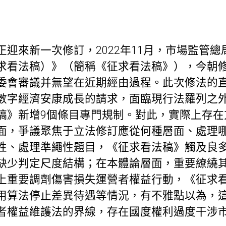
迎來新一次修訂，2022年11月，市場監管
求看法稿）》（簡稱《征求看法稿》），今朝
委會審議并無望在近期經由過程。此次修法的
字經濟安康成長的請求，面臨現行法羅列之外的in
稿》新增9個條目專門規制。對此，實際上存在
面，爭議聚焦于立法修訂應從何種層面、處理
、處理準繩性題目，《征求看法稿》觸及良多int
缺少判定尺度結構；在本體論層面，重要繚繞
上重要調劑傷害損失運營者權益行動，《征求
用算法停止差異待遇等情況，有不雅點以為，
者權益維護法的界線，存在國度權利過度干涉