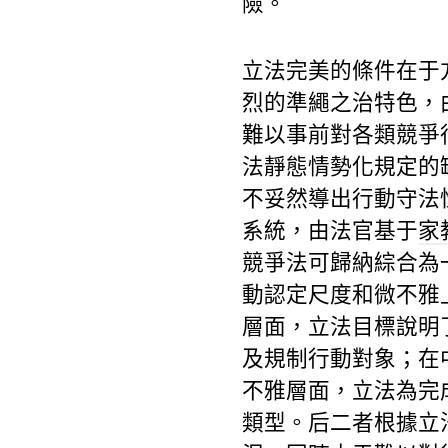
險。
立法完美的條件在于
烈的準繩之治特色，
難以事前對各類競爭
法靜態情勢化規定的
不妥然導出行動守法
系統，由法官基于
家
競爭法可歸納綜合為
動認定尺度和微不雅
層面，立法目標說明
及規制行動對象；在
不雅層面，立法為完
類型。后二者根據立