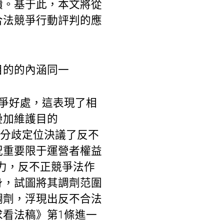
續。基于此，本文將從
合法競爭行動評判的應
目的的內涵同一
爭好處，這表現了相
疊加維護目的
處的分歧定位決議了反不
況重要限于運營者權益
乏力，反不正競爭法作
身，試圖將其調劑范圍
調劑，浮現出反不合法
看法稿》第1條進一