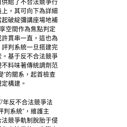
目供給了不合法競爭行
義上，其可向下為詳細
當起破綻彌
講座場地
補
享空間
作為焦點判定
或許貫串一直，這也為
。評判系統一旦搭建完
索。基于反不合法競爭
現不料味著傳統調劑范
變”的關系，起首檢查
規定構建。
7年反不合法競爭法
評判系統”，維護主
合法競爭軌制脫胎于侵