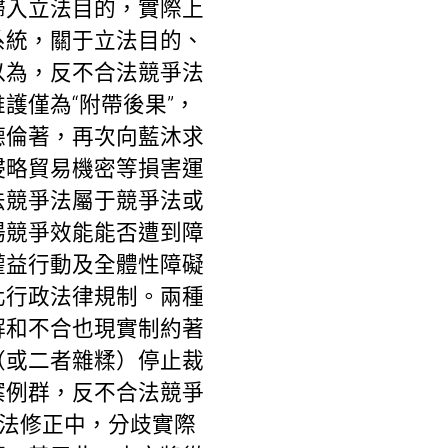
歸入立法目的，實際上
系統，關于立法目的、
以為，反不合法競爭法
護僅為“附帶後果”，
德倫著，再次向藍沐求
侵略貿易機密等損害運
法競爭法屬于競爭法或
場競爭效能能否遭到障
權益行動及全體性障礙
化行政法律規制。兩種
解和不合也現實制約著
（或二者雜糅）停止裁
案例群，反不合法競爭
立法修正中，分歧實際