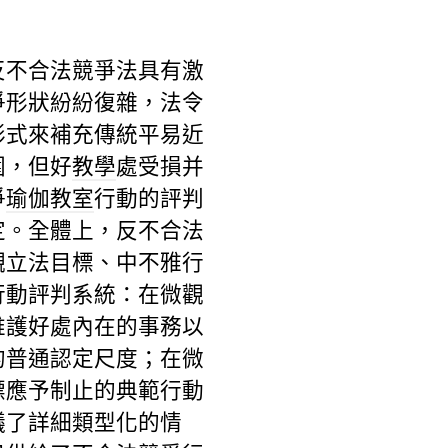
反不合法競爭法具有激
爭形狀紛紛復雜，法令
形式來補充傳統平易近
圍，但好
教學
處受損并
爭
瑜伽教室
行動的評判
定。全體上，反不合法
觀立法目標、中不雅行
行動評判系統：在微觀
維護好處內在的事務以
的普通認定尺度；在微
標應予制止的典範行動
議了詳細類型化的情