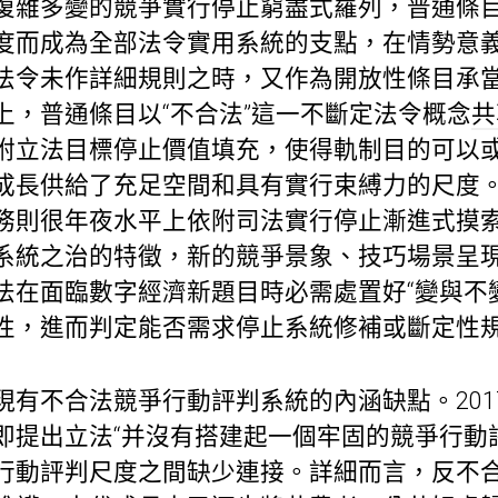
復雜多變的競爭實行停止窮盡式羅列，普通條
度而成為全部法令實用系統的支點，在情勢意
法令未作詳細規則之時，又作為開放性條目承
上，普通條目以“不合法”這一不斷定法令概念
共
附立法目標停止價值填充，使得軌制目的可以
成長供給了充足空間和具有實行束縛力的尺度
務則很年夜水平上依附司法實行停止漸進式摸
系統之治的特徵，新的競爭景象、技巧場景呈
法在面臨數字經濟新題目時必需處置好“變與不
性，進而判定能否需求停止系統修補或斷定性
現有不合法競爭行動評判系統的內涵缺點。201
即提出立法“并沒有搭建起一個牢固的競爭行動
行動評判尺度之間缺少連接。詳細而言，反不