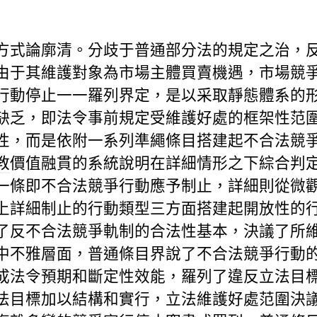
方式論廓清。分歧于普通部分法的規定之治，
由于其維護對象為市場主體買賣機遇，市場競
行動停止一一羅列界定，是以采取靜態體系的
缺乏，即法令事前規定受維護好處的框架性范
性，而是依附一系列準繩條目搭建起不合法競
教
價值融貫的系統說明在詳細情形之下綜合判
一條即不合法競爭行動應予制止，詳細則從微
上詳細制止的行動類型三方面搭建起開放性的
了反不合法競爭軌制的合法性基本，決議了所
中不雅層面，普通條目界說了不合法競爭行動
成法令預期和斷定性效能，羅列了違反立法目
法目標加以結構和實行，立法維護好處范圍決