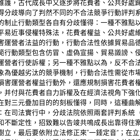
維護，古代成長中又逐步將花費者、公共好處
得分歧導向了判然不同的不合法競爭行動評判
的制止行動類型各自有分歧懂得：一種不雅點
平易近事侵權特殊法，花費者權益、公共好處維
害運營者法益的行動，行動合法性依據貿易品
範行動類型包含仿冒、虛偽宣揚、貿易譭謗、
運營者行使訴權；另一種不雅點以為，反不合
象為優越劣汰的競爭機制，行動合法性需從市
損害運營者權益行動外，還應規制損害花費者
，并付與花費者自力訴權及在經濟法視角下強
在對三元疊加目的的刻板懂得，同時，這種曲
：在司法實行中，分歧法院依照兩套評判系統
和不斷定性，招致難以告竣共鳴成長出靠得住
樹立，最后要依附立法修正來“一錘定音”；在