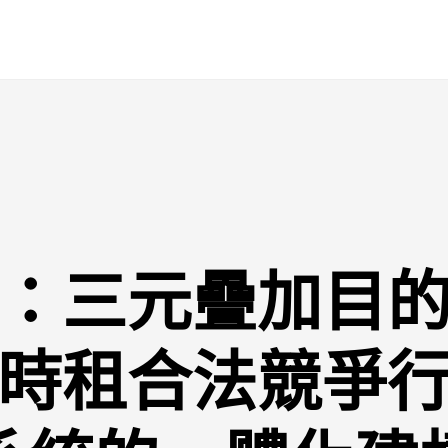
：三元疊加目
時租合法競爭