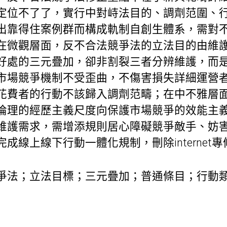
定位不了了，實行中對峙法目的、調劑范圍、
出靠得住案例群而構成軌制自創生體系，需對
在微觀層面，反不合法競爭法的立法目的由維
好處的三元疊加，卻非割裂三者分辨維護，而
市場競爭機制不受歪曲，不傷害損失詳細運營
花費者的行動不該歸入調劑范疇；在中不雅層
倫理的經歷主義尺度向保護市場競爭的效能主
維護需求，需增添規則居心障礙競爭敵手、妨
成線上線下行動一體化規制，刪除internet專
爭法；立法目標；三元疊加；普通條目；行動