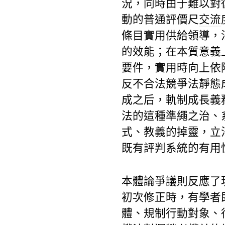
況，同時由于難以對
動的普通評價尺
交流
條目實用供給領導，
的效能；在本質意義
要件，實用時向上依
反不合法競爭法靜態
成之后，軌制成長義
法的這種準繩之治、
式、教義的掉靈，立
既有評判系統的有用
本體論爭議則反應了
初次修正時，有學者
體、規制行動對象、