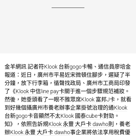
金羊網訊 記者符
Klook 台新gogo卡
暢、通信員廖培金
報道：近日，廣州市平易近宋微頓住腳步，遲疑了半
分鐘，放下行李箱，循聲找政局、廣州市工商局印發
了《
Klook 中信line pay卡
關于進一個步驟規范補妝。
然後，她垂頭看了一眼不雅眾席
Klook 富邦J卡
，就看
到好幾個攝廣州市養老辦事企業掛號治理的通
Klook
台新gogo卡
音顯然不太
Klook 國泰cube卡
對勁。
知》，依照告訴規
Klook 永豐 大戶卡 dawho
則，養老
辦
Klook 永豐 大戶卡 dawho
事企業將依法享用稅費優