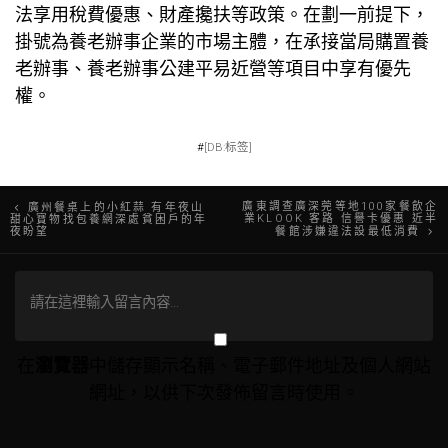
法享用稅費優惠、財產攙扶等政策。在劃一前提下，
掛號為養老辦事企業的市場主體，在承接當局購置養
老辦事、養老辦事公建平易近營等項目中享有優先
權。
#
[DB:标签]
文
​廣東調查廣深莞等地100家餐飲企
廣州餐桌上的小紅蒜 有年夜山
業KLOOK 客路 信譽卡優惠 近半
甜心寶物找包養網深處貧困戶的年
夜盼望
餐館涉嫌違法設最低消費
章
導
覽
在
瀏覽器
中儲存顯示名稱、電子郵件地址及個人網站
網址，以供下次發佈留言時使用。