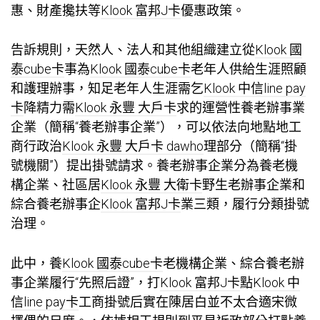
惠、財產攙扶等
Klook 富邦J卡
優惠政策。
告訴規則，天然人、法人和其他組織建立從
Klook 國
泰cube卡
事為
Klook 國泰cube卡
老年人供給生涯照顧
和護理辦事，知足老年人生涯需乞
Klook 中信line pay
卡
降精力需
Klook 永豐 大戶卡
求的運營性養老辦事業
企業（簡稱“養老辦事企業”），可以依法向地點地工
商行政治
Klook 永豐 大戶卡 dawho
理部分（簡稱“掛
號機關”）提出掛號請求。養老辦事企業分為養老機
構企業、社區居
Klook 永豐 大衛卡
野生老辦事企業和
綜合養老辦事企
Klook 富邦J卡
業三類，履行分類掛號
治理。
此中，養
Klook 國泰cube卡
老機構企業、綜合養老辦
事企業履行“先照后證”，打
Klook 富邦J卡
點
Klook 中
信line pay卡
工商掛號后實在陳居白並不太合適宋微