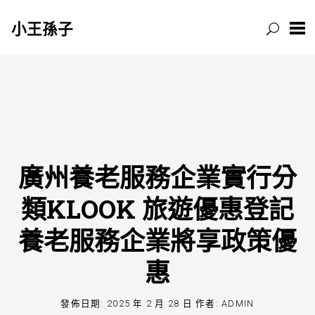
小王孫子
跳
至
主
要
內
容
廣州養老服務企業實行分
類KLOOK 旅遊優惠登記
養老服務企業將享政策優
惠
發佈日期:
2025 年 2 月 28 日
作者:
ADMIN