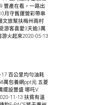
29 豐產在看，一路出
，10月守舊運營彩帶串
額
文旅幫扶梅州兩村
動受游客喜愛3天逾3萬
火起來2020-05-13
1-17 百公里均勻油耗
68萬
包養網ppt
元 五菱
裝備擺設豐盛 哪吒V
20-11-13 扶貧有溫
捷豹F-PACE將于廣州