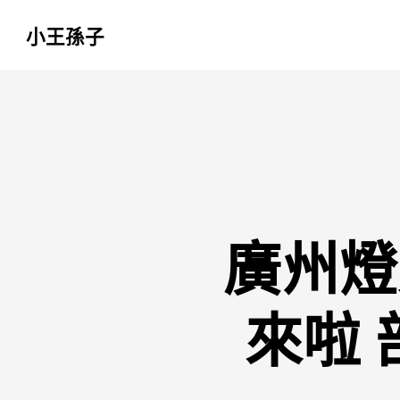
小王孫子
跳
至
主
要
內
容
廣州燈
來啦