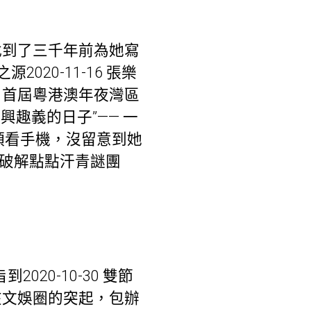
瑩找到了三千年前為她寫
020-11-16 張樂
11 首屆粵港澳年夜灣區
有興趣義的日子”—— 一
垂頭看手機，沒留意到她
城 破解點點汗青謎團
到2020-10-30 雙節
秋在文娛圈的突起，包辦