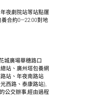
、年夜劇院站等站點運
包養合約
0—22:00對地
、花城廣場華穗路口
苑總站、廣州塔
包養網
德路站、年夜南路站
光西路、泰康路站),
的公交辦事,經由過程