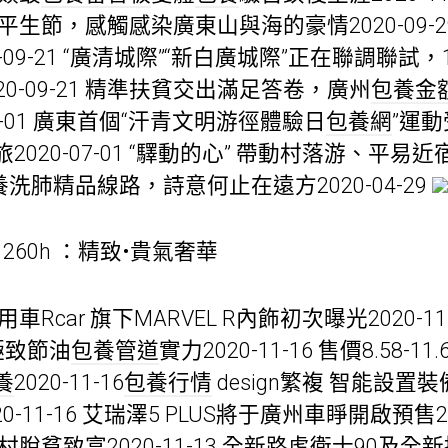
平生節，感觸感染廣東山與海的豪情2020-09-
-09-21 “廣清城際”“新白廣城際”正在聯調聯試
0-09-21 精準扶貧交出滿足答卷，廣州
包養金
07-01 廣東首個“汗青文明游徑體驗日
包養網
”運
20-07-01 “驛動的心” 帶動村落游、平易近宿游
洗肺精品線路，詩意何止在遠方2020-04-29
260h ：精致•貴氣奢華
車Rcar 旗下MARVEL R內飾初次曝光2020-1
創極致節油
包養管道
實力2020-11-16 售價8.58-11.
養
2020-11-16
包養行情
design繁複 智能設置
0-11-16 艾瑞澤5 PLUS將于廣州車睜開啟預售20
脫貧致富2020-11-13 全新路虎衛士90及全新