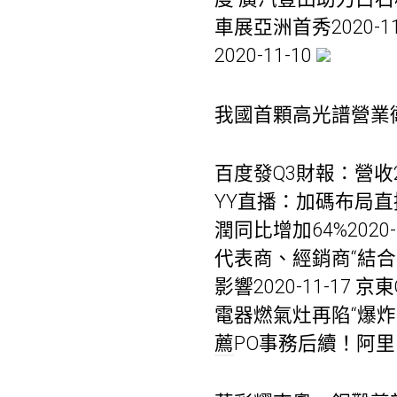
車展亞洲首秀2020-11-
2020-11-10
我國首顆高光譜營業
百度發Q3財報：營收28
YY直播：加碼布局直播
潤同比增加64%2020
代表商、經銷商“結合體
影響2020-11-17 
電器燃氣灶再陷“爆炸門
薦
PO事務后續！阿里