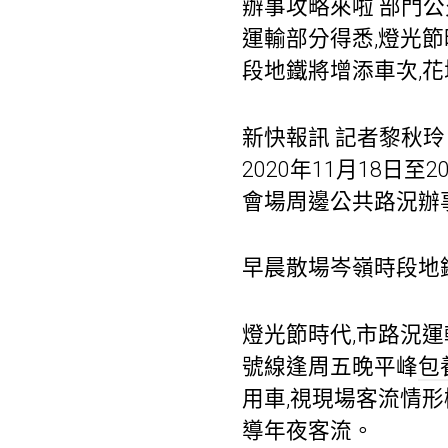
辦事攻略來啦 部門公交
運輸部分得悉,燈光
段地鐵將增添車次,
新快報訊 記者黎秋玲 
2020年11月18日
會場周邊公共路況辦
早晨散場岑嶺時段地
燈光節時代,市路況
號線逢周五晚平峰
包
用車,視現場客流情
導年夜客流。