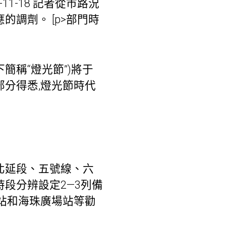
1-18 記者從市路況
的調劑。 [p>部門時
簡稱“燈光節”)將于
輸部分得悉,燈光節時代
北延段、五號線、六
段分辨設定2—3列備
塔站和海珠廣場站等勸