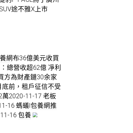
SUV途不雅X上市
養網
布36億美元收買
報：總營收超62億 凈利
 收買方為財產鏈30余家
歲3月底前，租戶征信不受
2020-11-17 老板
16 螞蟻I
包養網推
1-16
包養