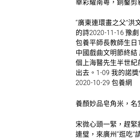
華彩耀南粵，銅鑿剪
“廣東連環畫之父”洪文
的詩2020-11-16
包養
平師長教師生日1
中國戲曲文明節終結 廣
個上海醫先生半世紀前
出去。1-09 我的諾
2020-10-29
包養網
養顏妙品皂角米，名
宋微心頭一緊，趕緊
連璧，來廣州“逛吃”請