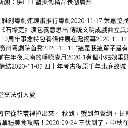
新顏：佛山工藝美術精品表態廣州
雅創粵劇連環畫推行粵劇2020-11-17 葉嘉
 豫劇《石壕吏》演
包養意思
出 傳統文明成戲曲立異之源2
10周年事念特
包養條件
展在滬揭幕2020-11-
州粵劇院首秀2020-11-11 “這是我這輩子最
在年夜東南的崢嶸歲月2020-1有個小姑娘
獎情結2020-11-09 四十年考古復原千年北庭故
堂烹法引人愛
將它從花叢裡拉出來。 秋到，蟹到
包養網
，甘旨
拿穩美食攻略！2020-09-24 三伏到了，中