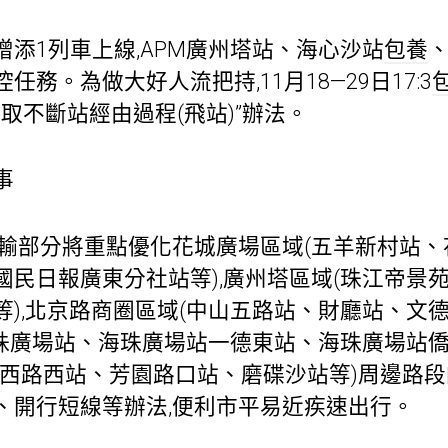
添1列車上線,APM廣州塔站、海心沙站
包養
務。為做大好人流把持,11月18—29日17:3
采取不斷站經由過程(飛站)”辦法。
事
運輸部分將重點優化花城廣場區域(五羊新村站
國民日報廣東分社站等),廣州塔區域(珠江帝景
等),北京路商圈區域(中山五路站、財廳站、文
海珠廣場站、海珠廣場站一德東站、海珠廣場站僑
江西路西站、芳園路口站、磨碟沙站等)周邊路段
、開行短線等辦法,便利市平易近疾速出行。