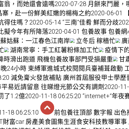
，而她還會遠嗎2020-07-28 月餅來鬥麗，哪
寨，赴一份鮮美紅嫩的楊梅之約2020-06-01
嗎？2020-05-14 “三南”佳肴 鮮而分歧2020
今年有所降落2020-04-01
包養故事
包養網
蘇姑蘇：一江春色江南岸
立冬后 稼穡忙
廣
忙
湖南常寧：手工紅薯粉條加工忙
疫情下
降時滑出跑道 飛機
包養故事
部門受損嚴重
甘
羊晚24小時 束縛軍進城式校閱閱兵臺補葺啟動 工
 06:48:20 減免膏火發放補貼 廣州首屆服役甲士學
 廣州市平易近請留意 往睇燈光節公交有調劑2020-11-18 
億2020-11-18 06:25:20 “internet+
18 06:25:10
前
包養
往頂部 數字報 出
T財富car 房產美食圖集生涯食安科技教導軍事