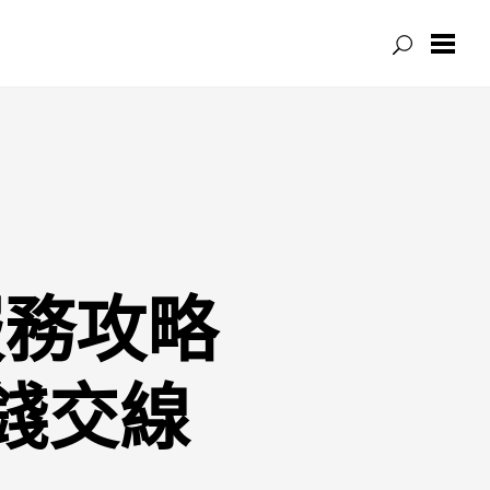
服務攻略
錢交線