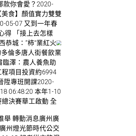
款你會愛？2020-
 【美食】顏值實力雙雙
-05-07 又到一年春
心得
「接上去怎樣
西恭城：“柿”業紅火
的多倫多唐人街餐飲業
肅臨澤：農人養魚助
程項目投資約6994
歷晉陞專班開課2020-
06:48:20 本年1-10
”年夜賽總決賽華工啟動 全
色推舉 轉動消息廣州廣
 廣州燈光節時代公交