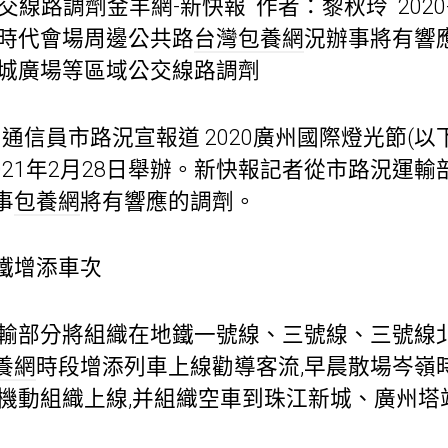
線路調劑金羊網-新快報 作者：黎秋玲 2020-1
節時代會場周邊公共路
台灣包養網
況辦事將有響應
花城廣場等區域公交線路調劑
通信員市路況宣報道 2020廣州國際燈光節(以下
至2021年2月28日舉辦。新快報記者從市路況運
事
包養網
將有響應的調劑。
鐵增添車次
運輸部分將組織在地鐵一號線、三號線、三號線
養網
時段增添列車上線勸導客流,早晨散場岑嶺時
形機動組織上線,并組織空車到珠江新城、廣州