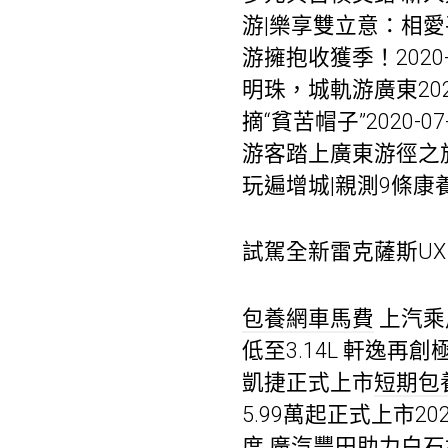
游|樂享雙立意：相愛
游擁抱收獲季！2020
明珠，城軌游廣東202
摘“貧苦帽子”2020-
游客踏上廣東游徑之旅20
玩遍增城|親測9條康養
試駕全新雷克薩斯UX 
包養網車馬費
上汽乘用
低至3.14L 軒逸再
凱捷正式上市
短期包
5.99萬起正式上市202
度 廣汽豐田助力白石村