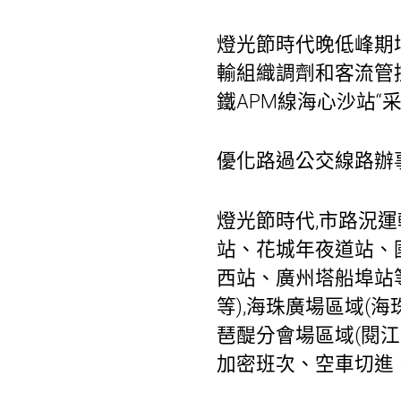
燈光節時代晚低峰期增
輸組織調劑和客流管控任
鐵APM線海心沙站“
優化路過公交線路辦
燈光節時代,市路況
站、花城年夜道站、
西站、廣州塔船埠站
等),海珠廣場區域(
琶醍分會場區域(閱
加密班次、空車切進