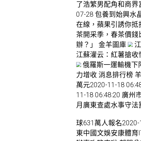
了浩繁男配角和商界富翁
07-28
包養
到始興水晶
在線，蘋果引誘你抵抗得住
茶開采季，春茶價錢比擬
辦？」 金羊圖庫
江
江蘇灌云：紅薯搶收
俄羅斯一運輸機下
力增收 消息排行榜 
萬元2020-11-18
11-18 06:48:20
月廣東查處水事守法罰了1.2
球631萬人報名2020-11-
東中國文娛安康體育I