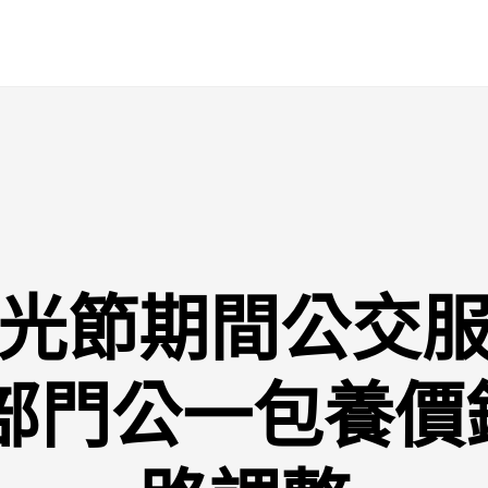
光節期間公交
 部門公一包養價