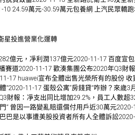
10 24.59萬元-30.59萬元
包養網
上汽民眾轎跑
衛星投進營業化運轉
2億元，凈利潤137億元2020-11-17 百度宣
包
賽道2020-11-17 歡湊集團公布2020年Q3財
-11-17 huawei宣布全體出售光榮所有的股份
”2020-11-17 蛋殼公寓“房錢貸”咋辦？來
京東Q3財報：凈支出同比增加29.2%，員工人數超32萬
” 曾因一路變亂賠還償付用戶近30萬元2020-11-
巴巴是以事遭美股投資者所有人全體訴訟2020-1