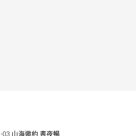
1-03 山海邀約 晝夜暢