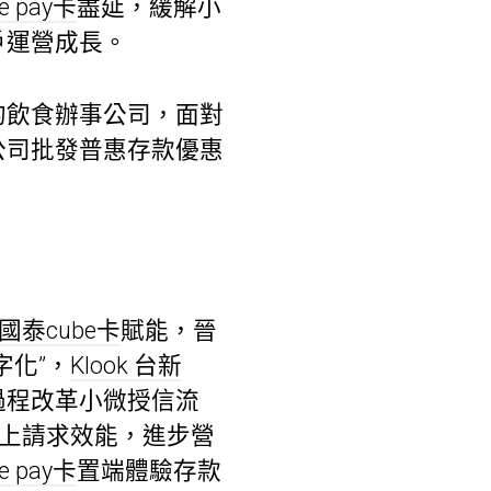
ne pay卡
盡延，緩解小
戶運營成長。
的飲食辦事公司，面對
公司批發普惠存款優惠
k 國泰cube卡
賦能，晉
字化”，
Klook 台新
過程改革小微授信流
上請求效能，進步營
ne pay卡
置端體驗存款