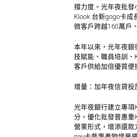
撐力度。光年夜批發
Klook 台新gogo卡
成
微客戶跨越160萬戶
本年以來，光年夜銀
技賦能、職員培訓、
客戶供給加倍優質便
增量：加年夜信貸投
光年夜銀行建立專項
分。優化批發普惠重
營業形式，增添還款
pay卡
普惠產物增量