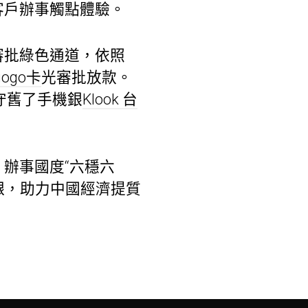
客戶辦事觸點體驗。
審批綠色通道，依照
gogo卡
光審批放款。
守舊了手機銀
Klook 台
辦事國度“六穩六
艱，助力中國經濟提質