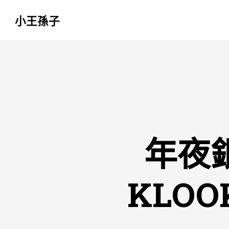
小王孫子
跳
至
主
要
內
容
年夜
KLO