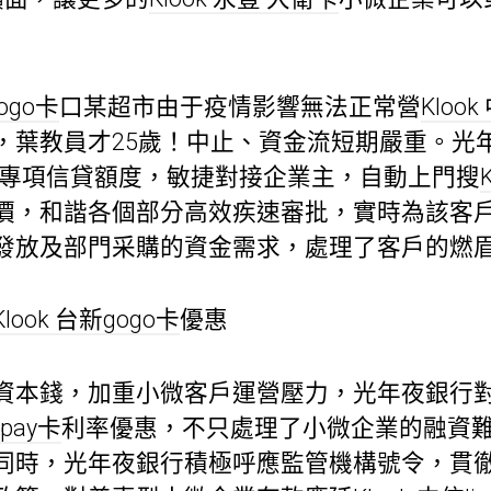
gogo卡
口某超市由于疫情影響無法正常營
Klook
，葉教員才25歲！中止、資金流短期嚴重。光
專項信貸額度，敏捷對接企業主，自動上門搜
價，和諧各個部分高效疾速審批，實時為該客戶
發放及部門采購的資金需求，處理了客戶的燃
Klook 台新gogo卡
優惠
資本錢，加重小微客戶運營壓力，光年夜銀行
 pay卡
利率優惠，不只處理了小微企業的融資
同時，光年夜銀行積極呼應監管機構號令，貫