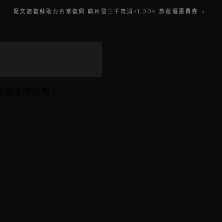
促文旅復蘇助力百業復興 廣州發三千萬消KLOOK 旅遊優惠費券
佈留言時使用。