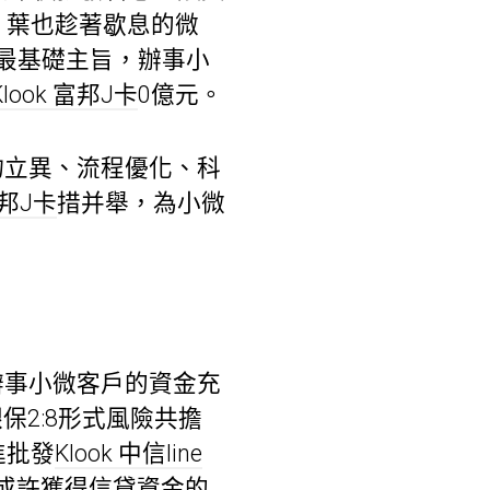
，葉也趁著歇息的微
的最基礎主旨，辦事小
Klook 富邦J卡
0億元。
物立異、流程優化、科
富邦J卡
措并舉，為小微
辦事小微客戶的資金充
保2:8形式風險共擔
進批發
Klook 中信line
或許獲得信貸資金的