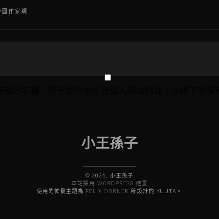
中國作家網
存顯示名稱、電子郵件地址及個人網站網址，以供下次發
小王孫子
© 2026, 小王孫子
本站採用 WORDPRESS 建置
使用的佈景主題為
FELIX DORNER
所設計的 YUUTA。