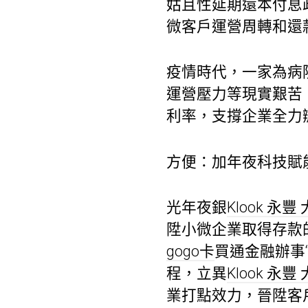
姑且性延期還本付息
微客戶運營周轉和還
疫情時代，一家為病
運營壓力等現實艱苦
利率，支撐企業全力
方便：加年夜科技賦
光年夜銀
Klook 永豐
陞小微企業取得存款
gogo卡
買通金融辦事
程，立異
Klook 永豐
業打點效力，晉陞客