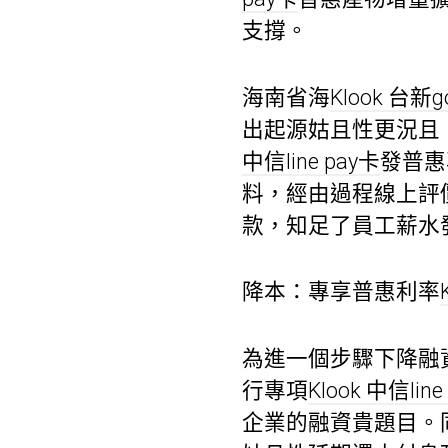
支撐。
海南省海
Klook 台新
出起源姑且性更況且
中信line pay卡
發普惠
料，經由過程線上評
款，知足了員工薪水
降本：專享普惠利率
為進一個步驟下降融
行專項
Klook 中信line
企業的融資貴題目。