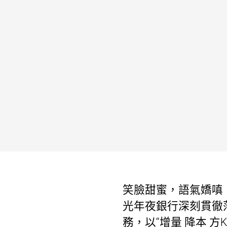
笑臉甜蜜，語氣嬌嗔
光年夜銀行深刻貫徹
務，以“增量 降本 方