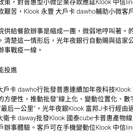
政策，對普惠型小微企業存款應延
Klook 中信li
款艱苦，
Klook 永豐 大戶卡 dawho
輔助小微客
院供給餐飲辦事是縮成一團，微弱地哼叫著。
，清楚這一情形后，光年夜銀行自動賜與這家
辦事戰疫一線。
能投進
 大戶卡 dawho
行批發普惠連續加年夜科技
Kloo
的方便性，推動批發“線上化、變動位置化、數
“最后一公里”。光年夜銀
Klook 富邦J卡
行經由
 大衛卡 daway
批發
Klook 國泰cube卡
普惠產物線
戶辦事體驗。客戶可在手機變動位
Klook 中信li