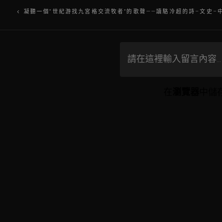
文
凝聽一個“世紀游找九宮格交流牧者”的歌聲——讀駱冷超的詩–文史–
章
導
覽
在
瀏覽器
中儲