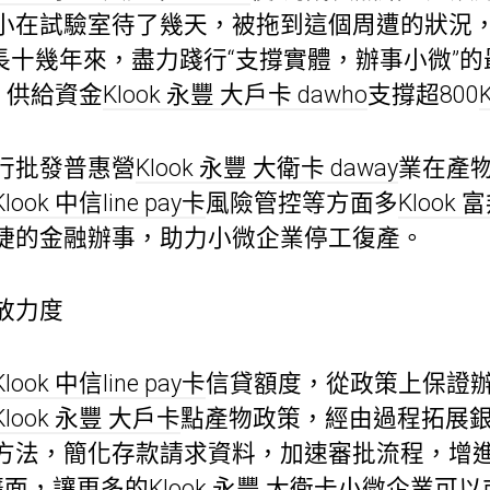
小在試驗室待了幾天，被拖到這個周遭的狀況
長十幾年來，盡力踐行“支撐實體，辦事小微”
、供給資金
Klook 永豐 大戶卡 dawho
支撐超800
行批發普惠營
Klook 永豐 大衛卡 daway
業在產
Klook 中信line pay卡
風險管控等方面多
Klook 
捷的金融辦事，助力小微企業停工復產。
放力度
Klook 中信line pay卡
信貸額度，從政策上保證
Klook 永豐 大戶卡
點產物政策，經由過程拓展銀
方法，簡化存款請求資料，加速審批流程，增
擴面，讓更多的
Klook 永豐 大衛卡
小微企業可以