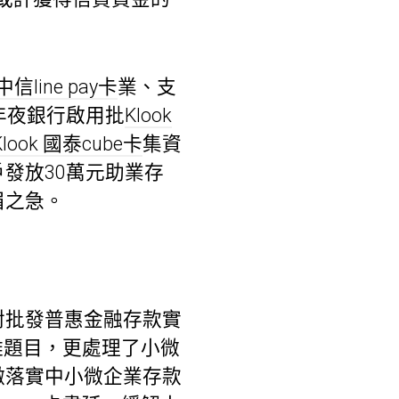
 中信line pay卡
業、支
年夜銀行啟用批
Klook
Klook 國泰cube卡
集資
發放30萬元助業存
眉之急。
對批發普惠金融存款實
難題目，更處理了小微
徹落實中小微企業存款