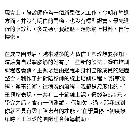
現實上，陪診師作為一個新型個人工作，今朝在準進
方面，并沒有明白的門檻，也沒有標準證書。最先進
行的陪診師，多是憑小我經歷、進修網上材料，自行
探索。
在成立團隊后，越來越多的人私信王興珍想要參加。
這讓有自媒體腦筋的她有了一些新的設法：發布培訓
課程
包養網
。王興珍經由過程本身和團隊成員的經歷
整合，制作了針對陪診師的線上培訓課程。“辦事流
程、辦事話術、往病院的流程，我都是尺度化的。”
王興珍表現，一共有二十節線上課，價錢為599元。
學完之后，會有一個測試，“假如欠亨過，那我感到
你就不具有零丁陪患者的才能。”在學員停止初度接
單時，王興珍的團隊也會領導輔助。