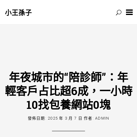
小王孫子
跳
至
主
要
內
容
年夜城市的“陪診師”：年
輕客戶占比超6成，一小時
10找包養網站0塊
發佈日期:
2025 年 3 月 7 日
作者:
ADMIN