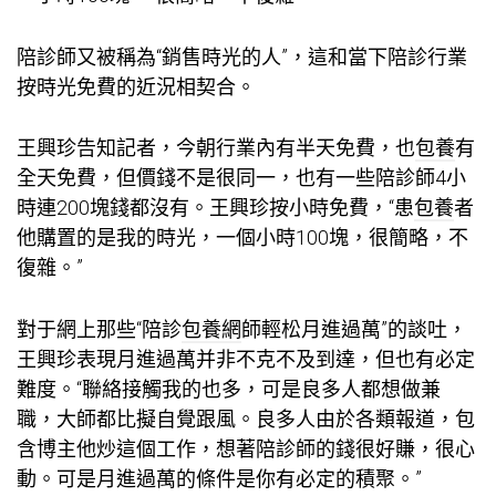
陪診師又被稱為“銷售時光的人”，這和當下陪診行業
按時光免費的近況相契合。
王興珍告知記者，今朝行業內有半天免費，也
包養
有
全天免費，但價錢不是很同一，也有一些陪診師4小
時連200塊錢都沒有。王興珍按小時免費，“患
包養
者
他購置的是我的時光，一個小時100塊，很簡略，不
復雜。”
對于網上那些“陪診
包養網
師輕松月進過萬”的談吐，
王興珍表現月進過萬并非不克不及到達，但也有必定
難度。“聯絡接觸我的也多，可是良多人都想做兼
職，大師都比擬自覺跟風。良多人由於各類報道，包
含博主他炒這個工作，想著陪診師的錢很好賺，很心
動。可是月進過萬的條件是你有必定的積聚。”