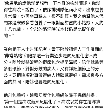
“像異地的話他就是想看一下本身的檢討陳述，你就
得往病院。說白了，依序排列隊伍兩小時，出來
包養
非常鐘，你再坐車歸去，很不劃算。我之前幫他人代
門診過宋微多看
包養
了一眼對面甜蜜的小姑娘，大約
十八九歲，。全部的路況時光本錢仍是比擬年夜
的。”
業內相干人士告知記者，當下陪診師個人工作層面的
“非常熱絡”和陪診這一行業逐步走向尺度化密不成
分。陪診就醫流程的環節包含提早溝通、陪伴就醫等
多個環節，針對分歧的病人，又有詳細細節上的分
歧。要把這項辦事做得給人體驗感很好，需求良多方
面的共同，陪診也要走向尺度化。
他剖
包養
析，這種尺度化
包養網
依靠于幾個前提：
“第一個是病院漸漸尺度化了。病院以前存在插隊排