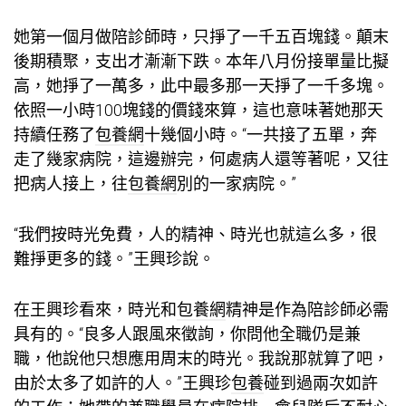
她第一個月做陪診師時，只掙了一千五百塊錢。顛末
後期積聚，支出才漸漸下跌。本年八月份接單量比擬
高，她掙了一萬多，此中最多那一天掙了一千多塊。
依照一小時100塊錢的價錢來算，這也意味著她那天
持續任務了
包養網
十幾個小時。“一共接了五單，奔
走了幾家病院，這邊辦完，何處病人還等著呢，又往
把病人接上，往
包養網
別的一家病院。”
“我們按時光免費，人的精神、時光也就這么多，很
難掙更多的錢。”王興珍說。
在王興珍看來，時光和
包養網
精神是作為陪診師必需
具有的。“良多人跟風來徵詢，你問他全職仍是兼
職，他說他只想應用周末的時光。我說那就算了吧，
由於太多了如許的人。”王興珍
包養
碰到過兩次如許