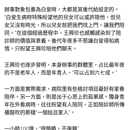
辦事對象
包養
為白叟時，大都是其後代給設定的。
“白叟生病時特殊盼望他的兒女可以或許陪他，但兒
女又沒有時光，所以兒女就把我們找上門，讓我們陪
同。”在這個經過歷程中，王興珍也感觸感染到了陪
診師的價值與意義。後代年夜多不愿讓白叟得知病
情，只盼望王興珍陪他們聊天。
王興珍也逐步發明，本身辦事的群體里，占比最年夜
的不是老年人，而是年青人，“可以占到六七成。”
一方面是實際需求，病院里有些檢討項目最好有家眷
陪伴。另一方面，則是出于心思上的孤單感。獨身青
年在外看病時，往往盼望有人陪同，正如陪診師所傳
播鼓吹的那樣“一個姑且家人”。
一小時100塊，“很簡略，不復雜”