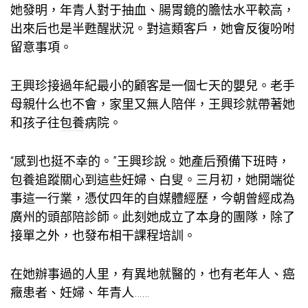
她發明，年青人對于抽血、腸胃鏡的膽怯水平較高，
出來后也是半甦醒狀況。對這類客戶，她會反復吩咐
留意事項。
王興珍接過年紀最小的顧客是一個七天的嬰兒。老手
母親什么也不會，家里又無人陪伴，王興珍就帶著她
和孩子往
包養
病院。
“感到也挺不幸的。”王興珍說。她產后預備下班時，
包養
追蹤關心到這些妊婦、白叟。三月初，她開端從
事這一行業，憑仗四年的自媒體經歷，今朝曾經成為
廣州的頭部陪診師。此刻她成立了本身的團隊，除了
接單之外，也發布相干課程培訓。
在她辦事過的人里，有異地就醫的，也有老年人、癌
癥患者、妊婦、年青人……