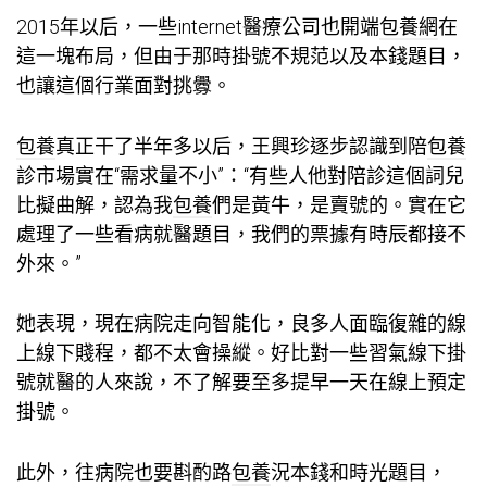
2015年以后，一些internet醫療公司也開端
包養網
在
這一塊布局，但由于那時掛號不規范以及本錢題目，
也讓這個行業面對挑釁。
包養
真正干了半年多以后，王興珍逐步認識到陪
包養
診市場實在“需求量不小”：“有些人他對陪診這個詞兒
比擬曲解，認為我
包養
們是黃牛，是賣號的。實在它
處理了一些看病就醫題目，我們的票據有時辰都接不
外來。”
她表現，現在病院走向智能化，良多人面臨復雜的線
上線下賤程，都不太會操縱。好比對一些習氣線下掛
號就醫的人來說，不了解要至多提早一天在線上預定
掛號。
此外，往病院也要斟酌路
包養
況本錢和時光題目，