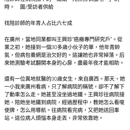
時。 圖/受訪者供給
找陪診師的年青人占比六七成
在廣州，當地同業都叫王興珍“癌癥專門研究戶”。從
業之初，她接到一個30多歲小伙子的單，他年青帥
氣，但病
包養網
是治欠好的。這讓她也非常掉落。后
來她測驗考試翻開本身的心扉，盡最年夜才能相助。
還有一位異地就醫的30歲女生，來自廣西。那天，她
一小我來廣州看病，只了解病院的稱號，卻不了解下
了動車怎么走。她甚至沒坐過地鐵。王興珍往病院接
她，陪她坐地鐵到病院，經過歷程中，教她怎么看唆
使牌，怎么用導航。往病院看完病，又把她送回車
站。這位病人煩惱本身走丟，非常依靠她。