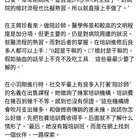
院的檢討流程也比擬熟習，所以就直接上手做了。”
在王興珍看來，做陪診師，醫學佈景和較高的文明程
度是加分項，但更主要的，仍是對病院周遭的狀況、
就醫流程的熟習。而對后者的掌握，在培訓進修后良
多人都可以上手：“B超是干嘛的，CT檢討是干嘛的，
假如抽血的話早上不克不及吃工具……這些最最少要了
解的。”
在小羽剛進行時，社交平臺上有良多人打著“陪診師”
的名義在出售課程。她徵詢了幾家培訓機構，培訓費
在幾百到幾千不等，感到也沒有保證。“這些機構總
會吹月支出幾多，和做微商傳銷的差未幾，說謊你怎
么好做，先把
包養
培訓費收得手，后面就不了解什么
情形了。”最后，她沒有報培訓班，而是在網上找到
一個伙伴，一路探索。