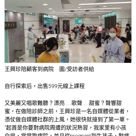
王興珍陪顧客到病院 圖/受訪者供給
自行探索后，出售599元線上課程
又美麗又唱歌難聽？漂亮……歌聲……甜蜜？聲響甜
蜜，在做陪診師之前，王興珍是一名自媒體從業者，
憑仗做自媒體社群的上風，她很快就接到了第一單。
“起首是你要對病院周遭的狀況熟習，我家里有小孩
白叟，常常跑病院。並且從pregnant到生孩子，對病