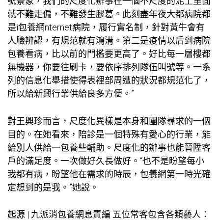
號景象，我們的尺度化辦事在一個不尺度的泥土里面
就不難走偏，不難發生膠葛。此刻盡年夜大都病院都
是i
包養網
nternet病院，履行實名制，針對黃牛會有
人臉辨認，有規范就有鴻溝。第二是疫情以后到病院
包養
看病，比以前的門檻要更高了。好比每一層樓都
無機器，你要往刷卡，要依序排列隊伍叫號等。一系
列的信息化舉措使得表裡部周遭的狀況都規范化了，
所以給新興行業供給良多方便。”
對王興珍而言，尺度化異樣是本身和團隊尋求的一個
目的。在她看來，陪診是一個特殊有愛心的行業，能
給別人供給一
包養
些輔助。尺度化的辦事也能晉陞客
戶的滿足度。一次做好久長做好。“也不是盼望每小
我都有病，盼望他在需求的時辰，
包養網
第一時光確
定想到的是我。”她說。
起源 | 九派消
包養網
息責編 五位常客包含各類藝人：