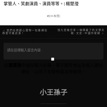
掌管人、笑劇演員、演員等等。| 楊楚瀅
#
[DB:标签]
文
找九宮格分享一個揮霍了的文學天
他們在微甜心寶物一包養網信
群里守護武漢！
賦–文史–中國作家網
章
導
覽
在
瀏覽器
中儲存顯示名稱、電子郵件地址及個人網站
網址，以供下次發佈留言時使用。
小王孫子