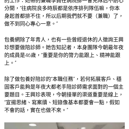
的工作：她帶的兼職學員在病院排一會兒隊后不耐心
分開，“往病院良多時辰都是依序排列隊伍嘛，你本
身起首都排不住，所以后期我們就不要（兼職）了，
做不到同心專心一意。”
包養網
除了年青人，也有一些曾經退休的人徵詢王興
珍想要做陪診師。她告知記者，本身團隊今朝最年夜
的成員是46歲，“重要是你的膂力能跟上、精神能跟
上。”
除了做
包養
好陪診的“本職任務”，若何拓展客戶、穩
固客戶能夠是年夜大都老手陪診師需求面對的一個主
要題目。王興珍表現，今朝接單的渠道重要是線上，
“宣揚思緒、寫案牘、短錄像基本都要會一點，假如
不會的話，實在也做不來。”