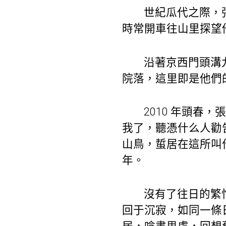
世紀瓜代之際，
時常開車往山里探望
沿著京西門頭溝
院落，這里即是他們
2010 年頭
我了，聽憑什么人勸
山鳥，蜇居在這所叫
年。
沒有了往日的繁
回于沉寂，如同一條