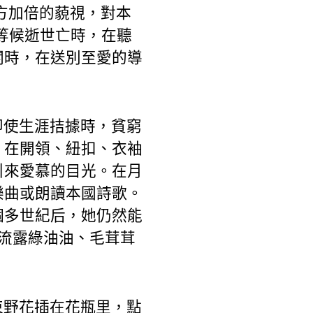
方加倍的藐視，對本
等候逝世亡時，在聽
關時，在送別至愛的導
即使生涯拮據時，貧窮
，在開領、紐扣、衣袖
引來愛慕的目光。在月
樂曲或朗讀本國詩歌。
個多世紀后，她仍然能
流露綠油油、毛茸茸
束野花插在花瓶里，點