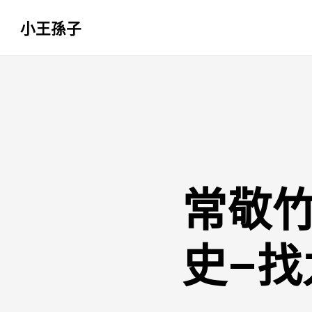
小王孫子
跳
至
主
要
內
容
常敬
史–