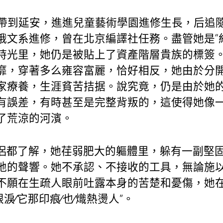
姐帶到延安，進進兒童藝術學園進修生長，后追
俄文系進修，曾在北京編譯社任務。盡管她是“
時光里，她仍是被貼上了資產階層貴族的標簽
靡，穿著多么雍容富麗，恰好相反，她由於分
家療養，生涯貧苦拮据。說究竟，仍是由於她
有誤差，有時甚至是完整背叛的，這使得她像
了荒涼的河濱。
侶都了解，她荏弱肥大的軀體里，躲有一副堅
地的聲響。她不承認、不接收的工具，無論施
不願在生疏人眼前吐露本身的苦楚和憂傷，她在
眼淚∕它那印痕∕也∕熾熱燙人”。