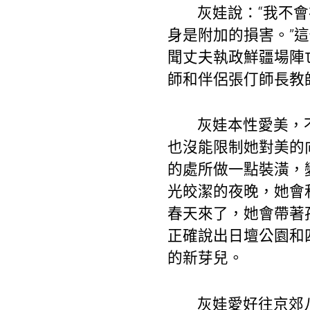
灰娃說：“我不
身是附加的損害。”
聞丈夫執政鮮疆場陣
師和伴侶張仃師長教
灰娃本性愛美，
也沒能限制她對美的
的處所做一點裝潢，
光皎潔的夜晚，她會
春天來了，她會帶著
正確說出日壇公園和
的新芽兒。
灰娃愛好往京郊