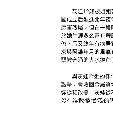
灰娃12歲被姐
國成立后進進北年夜
愿軍烈屬，但在一段
於她生涯多么富有奢
修，后又終年有病居
求與阿誰年月的風氣
頭被奔涌的大水拋在
與灰娃附近的伴
敲擊，會收回金屬質
遵從和改變。灰娃從
沒有誰∕敢∕擦拭∕我∕的