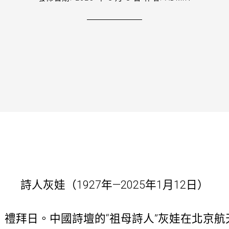
詩人灰娃（1927年—2025年1月12日）
2日，禮拜日。中國詩壇的“祖母詩人”灰娃在北京