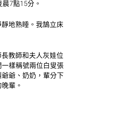
晨7點15分。
靜靜地熟睡。我鵠立床
師長教師和夫人灰娃位
們一樣稱號兩位白叟張
叫爺爺、奶奶，輩分下
的晚輩。