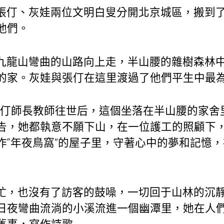
張仃、灰娃兩位文明白叟分開北京城區，搬到
他們。
九龍山彎曲的山路向上走，半山腰的雜樹森林
的家。灰娃與張仃在這里渡過了他們平生中最
春，張仃師長教師往世后，這個坐落在半山腰的家
告，她都執意不願下山，在一位護工的照顧下
作“年夜鳥窩”的屋子里，守著心中的夢和記憶
忙，也沒有了訪客的鼓噪，一切回于山林的沉
日夜彎曲流淌的小溪流進一個幽潭里，她在人