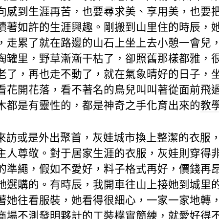
向感到生涯再苦，也要尋求美、享用美，也要
續著如許的生涯興趣。剛搬到山里住的時辰，
，走累了就在路邊的山石上坐上去小憩一會兒
陶罐里，野草漸漸干枯了，卻照舊那樣都雅，
老了，再也走不動了，就在氣象晴好的日子，
看花開花落，看不著名的鳥兒叫叫著從面前飛
木都是有靈性的，都是神奇之手化育出來的
教
來訪或是外出聚首，灰娃城市換上整潔的衣服
主人尊敬。對于居家生涯的衣服，灰娃則穿得
的準繩，假如不愛好，料子格式再好，價錢再
她選購的。有時辰，我開車往山上接她到城里
著她往看服裝，她看得很細心，一家一家地轉
商場不測發明夥計的工裝樸實簡練，就愛好得