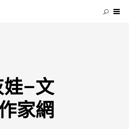
娃–文
作家網