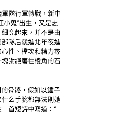
隨軍隊行軍轉戰，新中
紅小鬼”出生，又是志
。細究起來，并不是由
開部隊后就進北年夜進
的心性、檔次和精力尋
一塊謝絕磨往棱角的石
固的骨骼，假如以錘子
以什么手腕都無法則她
一首短詩中寫道：“