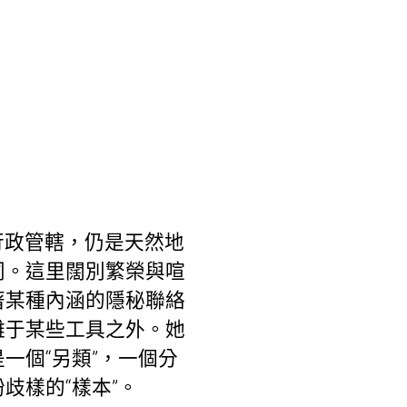
行政管轄，仍是天然地
同。這里闊別繁榮與喧
著某種內涵的隱秘聯絡
離于某些工具之外。她
一個“另類”，一個分
歧樣的“樣本”。