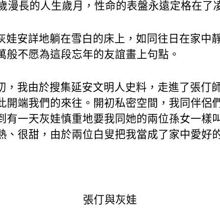
8歲漫長的人生歲月，性命的表盤永遠定格在了凌
灰娃安詳地躺在雪白的床上，如同往日在家中
萬般不愿為這段忘年的友誼畫上句點。
初，我由於搜集延安文明人史料，走進了張仃
此開端我們的來往。開初
私密空間
，我同伴侶
到有一天灰娃慎重地要我同她的兩位孫女一樣
熱、很甜，由於兩位白叟把我當成了家中愛好
張仃與灰娃