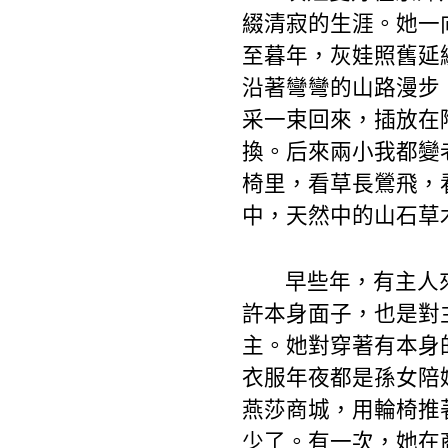
綴清寂的生涯。她一
至暮年，灰娃照舊延
沿著彎彎的山路漫步
采一束回來，插放在
換。后來兩小我都變
椅里，看草長鶯飛，
中，天然中的山石草
早些年，有主人
許本身面子，也是對
主。她對穿著有本身
衣服年夜都是孫女陪
燕莎商城，用輪椅推
少了。有一次，她在