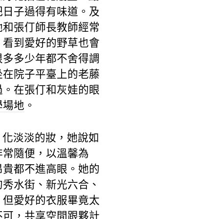
把日子過得有味道。及
她和張仃師長教師經常
，看到愛好的野草也會
很多多少年都不舍得調
坐在院子平臺上的老藤
過。在張仃和灰娃的眼
學場地
。
，化淡淡的妝，她說如
非常隨便，以溫馨為
昂貴都不進高眼。她的
的秀水街、新光六合、
，但愛好的衣服畢竟太
不可，
共享空間
跟夥計