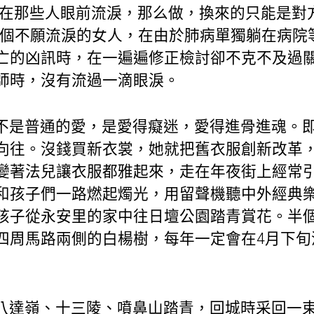
會在那些人眼前流淚，那么做，換來的只能是對
這個不願流淚的女人，在由於肺病單獨躺在病院
亡的凶訊時，在一遍遍修正檢討卻不克不及過
師時，沒有流過一滴眼淚。
不是普通的愛，是愛得癡迷，愛得進骨進魂。
向往。沒錢買新衣裳，她就把舊衣服創新改革
變著法兒讓衣服都雅起來，走在年夜街上經常
和孩子們一路燃起燭光，用留聲機聽中外經典
孩子從永安里的家中往日壇公園踏青賞花。半
四周馬路兩側的白楊樹，每年一定會在4月下旬
八達嶺、十三陵、噴鼻山踏青，回城時采回一