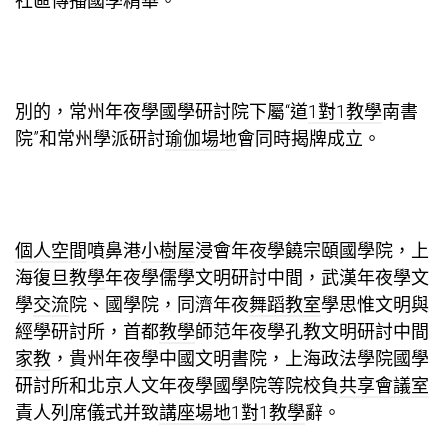
社區傳播國學精華。
別的，常州年夜學國學研討院下屬“道
1對1教學
南書
院”和常州學派研討
瑜伽場地
會同時揭牌成立。
個人空間
噴鼻港
小樹屋
浸會年夜學饒宗頤國學院，上
海復旦
教學
年夜學儒學文明研討中間，武漢年夜學文
學
交流
院、國學院，同濟年夜
舞蹈教室
學思惟文明與
經學研討所，首都
教學
師范年夜學孔教文明研討中間
家教
，貴州年夜學中國文明書院，上海政法學院國學
研討所和北京人文年夜學國學院等院校負
共享會議室
責人列席儀式并致
講座場地
1對1教學
辭。