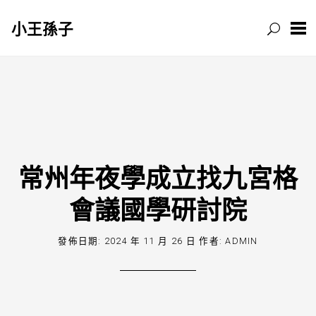
小王孫子
跳
至
主
要
內
容
常州年夜學成立找九宮格
會議國學研討院
發佈日期:
2024 年 11 月 26 日
作者:
ADMIN