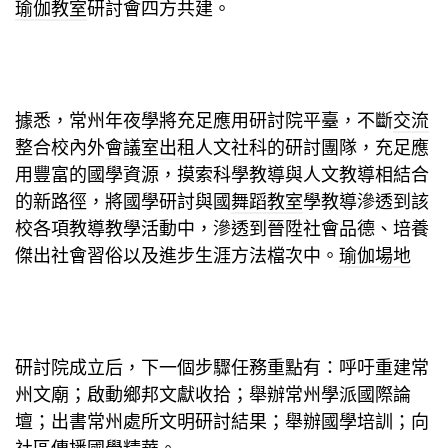
瑜伽教室
研討會四方共建。
據悉，常州年夜學將充足應用研討院平臺，不斷
交流
整合校內外
會議室出租
人文社科的研討團隊，充足應
用豐富的國學資源，摸索科學教導與人文教導相結合
的新路徑，將國學研討與國
舞蹈教室
學教導滲透到該
校各項教導教學活動中，滲透到晉陞社會品德、培養
傑出社會習俗以及進步生涯方法檔次中。
瑜伽場地
研討院成立后，下一個步驟任務重點有：呼吁重建常
州文廟；啟動鄉邦文獻收拾；舉辦常州學派國際論
壇；出書常州處所文明研討結果；舉辦國學培訓；向