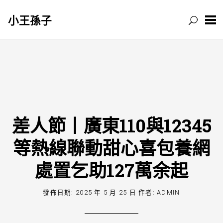
小王孫子
跳
至
主
要
內
容
差人節丨廣東110與12345
等熱線聯動甜心喜包養網
處置乞助127萬余起
發佈日期:
2025 年 5 月 25 日
作者:
ADMIN