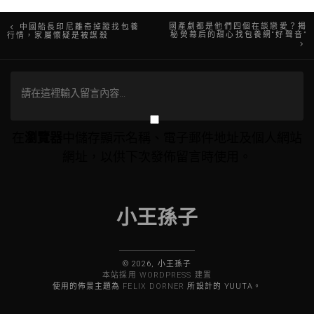
文
國產劇都是他們四個在談戀愛？揭
中國船長印尼離奇掉蹤找包養
秘熒幕后的甜心找包養網“好聲音”
行情，家屬懷疑是被謀殺
章
導
覽
在
瀏覽器
中儲存顯示名稱、電子郵件地址及個人網站
網址，以供下次發佈留言時使用。
小王孫子
© 2026, 小王孫子
本站採用 WORDPRESS 建置
使用的佈景主題為
FELIX DORNER
所設計的 YUUTA。