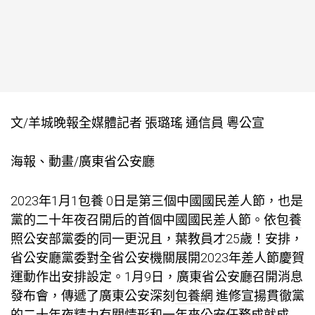
文/羊城晚報全媒體記者 張璐瑤 通信員 粵公宣
海報、動畫/廣東省公安廳
2023年1月1
包養
0日是第三個中國國民差人節，也是
黨的二十年夜召開后的首個中國國民差人節。依
包養
照公安部黨委的同一更況且，葉教員才25歲！安排，
省公安廳黨委對全省公安機關展開2023年差人節慶賀
運動作出安排設定。1月9日，廣東省公安廳召開消息
發布會，傳遞了廣東公安深刻
包養網
進修宣揚貫徹黨
的二十年夜精力有關情形和一年來公安任務成就成