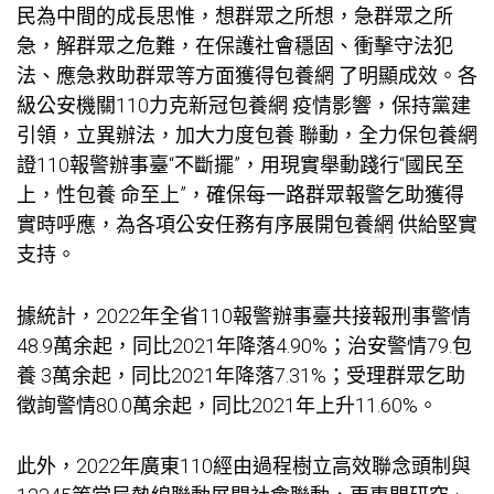
民為中間的成長思惟，想群眾之所想，急群眾之所
急，解群眾之危難，在保護社會穩固、衝擊守法犯
法、應急救助群眾等方面獲得
包養網
了明顯成效。各
級公安機關110力克新冠
包養網
疫情影響，保持黨建
引領，立異辦法，加大力度
包養
聯動，全力保
包養網
證110報警辦事臺“不斷擺”，用現實舉動踐行“國民至
上，性
包養
命至上”，確保每一路群眾報警乞助獲得
實時呼應，為各項公安任務有序展開
包養網
供給堅實
支持。
據統計，2022年全省110報警辦事臺共接報刑事警情
48.9萬余起，同比2021年降落4.90%；治安警情79.
包
養
3萬余起，同比2021年降落7.31%；受理群眾乞助
徵詢警情80.0萬余起，同比2021年上升11.60%。
此外，2022年廣東110經由過程樹立高效聯念頭制與