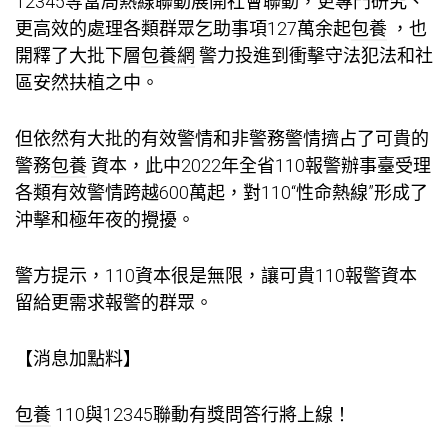
12345等當局熱線聯動展開社會聯動，更專門研究、
更高效的處理各類群眾乞助事項127萬余起
包養
，也
開釋了大批下層
包養網
警力投進到衝擊守法犯法和社
區安然扶植之中。
但依然有大批的有效警情和非警務警情擠占了可貴的
警務
包養
資本，此中2022年全省110報警辦事臺受理
各類有效警情跨越600萬起，對110“性命熱線”形成了
沖擊和極年夜的攪擾。
警方提示，110資本很是無限，讓可貴110報警資本
留給更需求報警的群眾。
【消息加點料】
包養
110與12345聯動有獎問答行將上線！