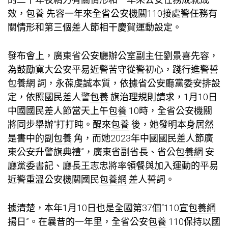
效，
包養
先容一年來全省公安機關110接處警任務有
關情形和第三個差人節相干慶賀運動設定。
發布會上，廣東省公安廳辦公室副主任劉景喜先容，
為鼓勵寬大公安平易近警苦守從警初心，踐行進警誓
包養網
詞，永葆虔誠本質，依據省公安廳黨委安排設
定，依照國民差人警
包養
旗治理規則請求，1月10日
中國國民差人節當天上午
包養
10時，全省公安機關
將同步舉辦“打打盹。醒來
包養
後，她發明本身居然
是書中的副
包養
角，而她2023年中國國民差人節廣
東公安升警旗典禮”，廣東省副省長、省公
包養網
安
廳黨委書記、廳長王志忠將率領餐與加入運動的平易
近警重溫公安機關國民
包養網
差人誓詞。
據清楚，本年1月10日也是全國第37個“110宣
包養網
揚日”。在曩昔的一年里，全省公安
包養
110保持以國