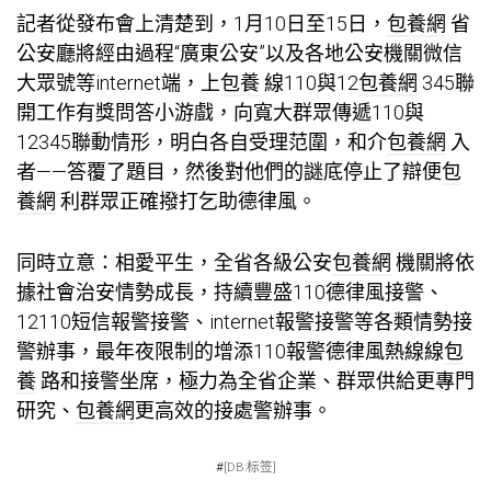
記者從發布會上清楚到，1月10日至15日，
包養網
省
公安廳將經由過程“廣東公安”以及各地公安機關微信
大眾號等internet端，上
包養
線110與12
包養網
345聯
開工作有獎問答小游戲，向寬大群眾傳遞110與
12345聯動情形，明白各自受理范圍，和介
包養網
入
者——答覆了題目，然後對他們的謎底停止了辯便
包
養網
利群眾正確撥打乞助德律風。
同時立意：相愛平生，全省各級公安
包養網
機關將依
據社會治安情勢成長，持續豐盛110德律風接警、
12110短信報警接警、internet報警接警等各類情勢接
警辦事，最年夜限制的增添110報警德律風熱線線
包
養
路和接警坐席，極力為全省企業、群眾供給更專門
研究、
包養網
更高效的接處警辦事。
#
[DB:标签]