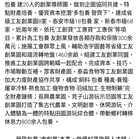
包養
建20人的創業導師團，做到企園協同共建、特
點財產培養、優質資本挖潛“多
包養
管齊下”，建成省
級工友創業園8家、泰安市級18
包養
家、新泰市級68
家。近兩年來，依托“工創貸”“工惠貸”“工惠保”等項
目，累計為工
包養
友創業發放各類存款和保險300余
萬元；施展工會群眾上風，輔助浩宇園藝等省級工友
創業園和諧流轉地盤1460余畝。組建工友創業同盟，
推進工友創業園跨範疇一起配合，完成資本、技巧、
市場聯動互補。眾客財產園、泰淼食物等工友創業園
加大力度財產協作共享，構成“飼料-
包養
種禽-養殖-
屠宰冷鮮-熟食加工-寵物食物-羽絨加工-生物制藥”完
全財產鏈條；長興農業園、見子山游玩示范園等工友
創業園打造了集古代農業、文明創意、休閑游玩、介
入體驗為一體的特點田園游玩綜合體，帶動鄉村轉移
休息力800余人
包養
。