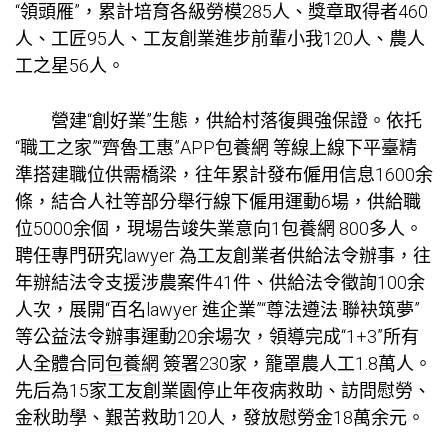
“領頭雁”，累計培育各級勞模285人、獎章取得者460
人、工匠95人、工友創業進步前輩小我120人、農人
工之星56人。
營建“創好業”生態，供給村落復興強保證。依托
“職工之家”“齊魯工惠”APP
包養網
等線上線下平臺精
準搭建職位供需橋梁，往年累計發布僱用信息1600余
條，結合人社等部分舉行線下僱用運動6場，供給職
位5000余個，現場告竣失業意向1
包養網
800多人。
聘任專門研究lawyer 為工友創業者供給法令辦事，往
年辦結法令支援涉農案件41件、供給法令徵詢100余
人次，展開“百名lawyer 進企業”“尊法遵法·聯袂筑夢”
等公益法令辦事運動20余場次，領導完成“1+3”所有
人全體合同
包養網
簽署230家，籠罩農人工1.8萬人。
先后為15家工友創業園停止年夜病救助、訪問慰勞、
金秋助學、艱苦救助120人，發放慰勞金18萬余元。