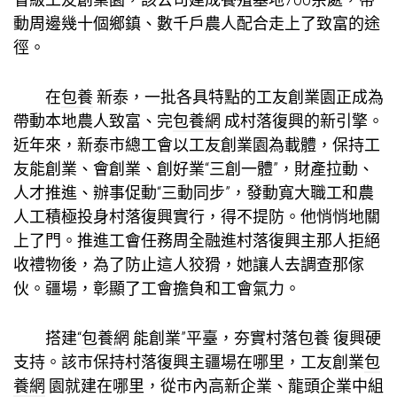
動周邊幾十個鄉鎮、數千戶農人配合走上了致富的途
徑。
在
包養
新泰，一批各具特點的工友創業園正成為
帶動本地農人致富、完
包養網
成村落復興的新引擎。
近年來，新泰市總工會以工友創業園為載體，保持工
友能創業、會創業、創好業“三創一體”，財產拉動、
人才推進、辦事促動“三動同步”，發動寬大職工和農
人工積極投身村落復興實行，得不提防。他悄悄地關
上了門。推進工會任務周全融進村落復興主那人拒絕
收禮物後，為了防止這人狡猾，她讓人去調查那傢
伙。疆場，彰顯了工會擔負和工會氣力。
搭建“
包養網
能創業”平臺，夯實村落
包養
復興硬
支持。該市保持村落復興主疆場在哪里，工友創業
包
養網
園就建在哪里，從市內高新企業、龍頭企業中組