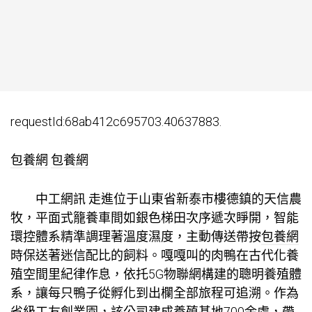
requestId:68ab412c695703.40637883.
包養網
包養網
中工網訊 走進位于山東省新泰市樓德鎮的天信農
牧，平面式籠養車間如銀色梯田次序遞次睜開，智能
環控體系精準調理著溫度濕度，主動傳送帶按
包養網
時保送著迷信配比的飼料。嘎嘎叫的肉鴨在古代化養
殖空間里紀律作息，依托5G物聯網構建的聰明養殖體
系，讓每只鴨子從孵化到出欄全部旅程可追溯。作為
省級工友創業園，該公司建成養殖基地700余處，帶