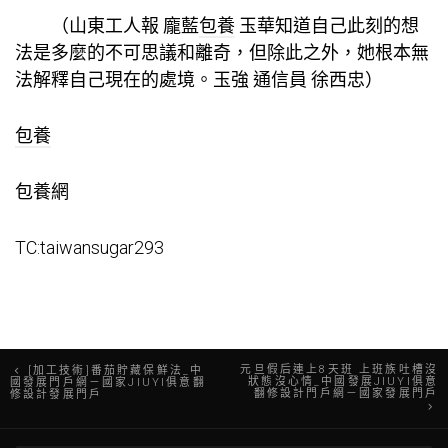
（
山東工人報
龐藍
包養
玉華知道自己此刻的想
法是多麼的不可思議和離奇，但除此之外，她根本無
法解釋自己現在的處境。玉強 通信員 徐西忠）
包養
包養網
TC:taiwansugar293
文
元旦假后連上8天班 上班族吐槽沒
[加工技術]番茄貯藏保鮮法_中
狀態沒心情_中國發展JIUYI俱意
國發展門戶網－國家JIUYI俱意翻
翻修設計門戶網－國家發展門戶
修設計發展門戶
章