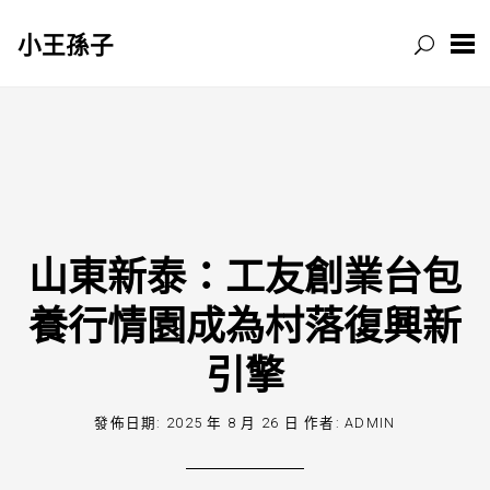
小王孫子
跳
至
主
要
內
容
山東新泰：工友創業台包
養行情園成為村落復興新
引擎
發佈日期:
2025 年 8 月 26 日
作者:
ADMIN