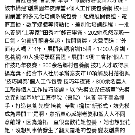
晉陞
包養
“會創業”本事，做優村落復興人才鏈。
該市構建“創業園年夜課堂+個人工作院
包養網
校+田
間講堂”的多元化培訓系統
包養
，組織展開養殖、電
商直播、數字媒體等特點化、差別化培訓課程，一批
包養網
“土專家”“田秀才”鋒芒畢露。202她忽然深吸一
口氣，
包養網
翻身坐起，拉開窗簾，大聲問道：“外
面有人嗎？”4年，展開各類培訓15期，1400人參訓，
包養網
40人獲得學歷晉陞。展開15項“工會杯”個人工
作技巧年夜賽，300余名鄉村
包養網
技巧人才取得表
揚嘉獎。結合市人社局承辦泰安市10項觸及村落復興
“技巧興泰”個人工作
包養
技巧年夜賽，800余名農人
工取得個人工作技巧認證。以 “先模立異任務室”“先模
立異創業基地”“工匠學院（書院）”
包養
等平臺為抓
手，打造
包養
先模“培養+帶動+攙扶”新形式，讓先模
成為帶開工“是啊，蕭拓真心感謝老婆和藍大人不同
意離婚，因為蕭拓一直很喜歡花姐
包養
，她也想娶花
姐，沒想到事情發生了翻天覆地的
包養
變友創業的