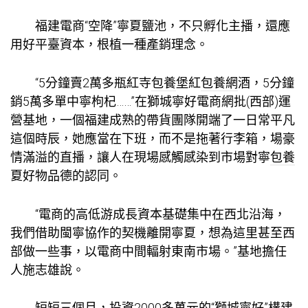
福建電商“空降”寧夏鹽池，不只孵化主播，還應
用好平臺資本，根植一種產銷理念。
“5分鐘賣2萬多瓶紅寺
包養
堡紅
包養網
酒，5分鐘
銷5萬多單中寧枸杞……”在獅城寧好電商網批(西部)運
營基地，一個福建成熟的帶貨團隊開端了一日常平凡
這個時辰，她應當在下班，而不是拖著行李箱，場豪
情滿溢的直播，讓人在現場感觸感染到市場對寧
包養
夏好物品德的認同。
“電商的高低游成長資本基礎集中在西北沿海，
我們借助閩寧協作的契機離開寧夏，想為這里甚至西
部做一些事，以電商中間輻射東南市場。”基地擔任
人施志雄說。
短短三個月，投資2000多萬元的“獅城寧好”構建