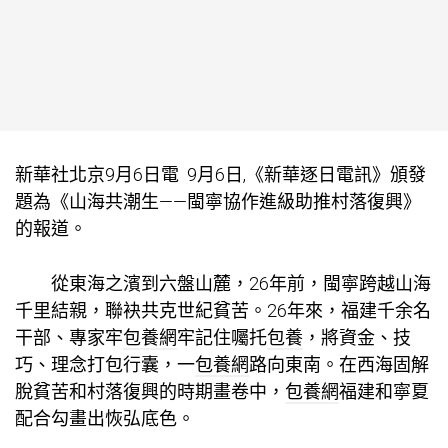
新華社北京9月6日電 9月6日,《新華逐日電訊》頒發
題為《山海共潮生——閩寧協作進級助推村落復興》
的報道。
從東海之濱到六盤山麓，26年前，閩寧跨越山海
千里結親，聯袂共克世紀貧苦。26年來，福建千余名
干部、專家牢
包養網
牢記住囑托
包養
，將資金、技
巧、理念打包行囊，一
包養網
路向東南。在西海固解
脫貧苦和村落復興的時期畫卷中，
包養網
福建和寧夏
配合勾畫出恢弘底色。