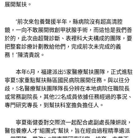
展開幫扶。
“前次來
包養
聲援半年，縣病院沒有超高清腔
鏡，一向不敢展開微創甲狀腺手術，而這恰是我們善
於的，此次由超聲診斷、表裡科大夫構成的團隊，要
把整套診療計劃教給他們，完成前次未完成的義
務！”陳清貴說。
本年6月，福建派出5家醫療幫扶團隊，正式進駐
寧夏5家重點幫扶縣區國民病院展開任務。與以往分
歧，5名醫療幫扶團隊隊長分辨在本地病院任職院長
或常務副院長，其他22名成員依據任務經過的事況、
專門研究專長，到幫扶科室擔負擔任人。
寧夏衛健委對交際流一起配合處副處長陳妍說，
醫
包養
療人才“組團式”幫扶，旨在經由過程精準遴派