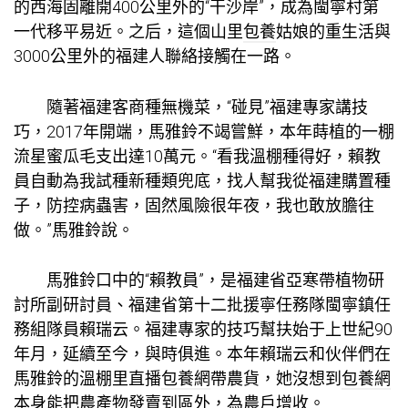
的西海固離開400公里外的“干沙岸”，成為閩寧村第
一代移平易近。之后，這個山里
包養
姑娘的重生活與
3000公里外的福建人聯絡接觸在一路。
隨著福建客商種無機菜，“碰見”福建專家講技
巧，2017年開端，馬雅鈴不竭嘗鮮，本年蒔植的一棚
流星蜜瓜毛支出達10萬元。“看我溫棚種得好，賴教
員自動為我試種新種類兜底，找人幫我從福建購置種
子，防控病蟲害，固然風險很年夜，我也敢放膽往
做。”馬雅鈴說。
馬雅鈴口中的“賴教員”，是福建省亞寒帶植物研
討所副研討員、福建省第十二批援寧任務隊閩寧鎮任
務組隊員賴瑞云。福建專家的技巧幫扶始于上世紀90
年月，延續至今，與時俱進。本年賴瑞云和伙伴們在
馬雅鈴的溫棚里直播
包養網
帶農貨，她沒想到
包養網
本身能把農產物發賣到區外，為農戶增收。