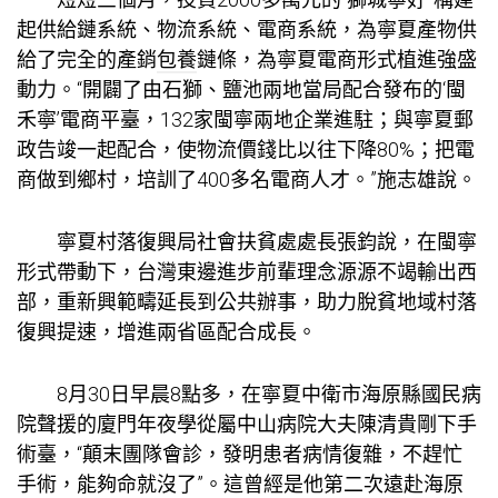
起供給鏈系統、物流系統、電商系統，為寧夏產物供
給了完全的產銷
包養
鏈條，為寧夏電商形式植進強盛
動力。“開闢了由石獅、鹽池兩地當局配合發布的‘閩
禾寧’電商平臺，132家閩寧兩地企業進駐；與寧夏郵
政告竣一起配合，使物流價錢比以往下降80%；把電
商做到鄉村，培訓了400多名電商人才。”施志雄說。
寧夏村落復興局社會扶貧處處長張鈞說，在閩寧
形式帶動下，台灣東邊進步前輩理念源源不竭輸出西
部，重新興範疇延長到公共辦事，助力脫貧地域村落
復興提速，增進兩省區配合成長。
8月30日早晨8點多，在寧夏中衛市海原縣國民病
院聲援的廈門年夜學從屬中山病院大夫陳清貴剛下手
術臺，“顛末團隊會診，發明患者病情復雜，不趕忙
手術，能夠命就沒了”。這曾經是他第二次遠赴海原