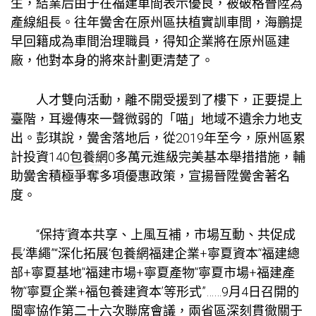
生，結業后由于在福建車間表示優良，被破格晉陞為
產線組長。往年黌舍在原州區扶植實訓車間，海鵬提
早回籍成為車間治理職員，得知企業將在原州區建
廠，他對本身的將來計劃更清楚了。
人才雙向活動，離不開受援到了樓下，正要提上
臺階，耳邊傳來一聲微弱的「喵」地域不遺余力地支
出。彭琪說，黌舍落地后，從2019年至今，原州區累
計投資140
包養網
0多萬元進級完美基本舉措措施，輔
助黌舍積極爭奪多項優惠政策，宣揚晉陞黌舍著名
度。
“保持‘資本共享、上風互補，市場互動、共促成
長’準繩”“深化拓展‘
包養網
福建企業+寧夏資本’‘福建總
部+寧夏基地’‘福建市場+寧夏產物’‘寧夏市場+福建產
物’‘寧夏企業+福
包養
建資本’等形式”……9月4日召開的
閩寧協作第二十六次聯席會議，兩省區深刻貫徹關于