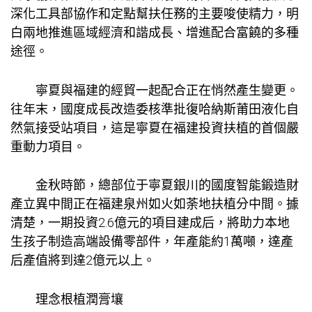
深化工具部協作和定點幫扶任務的主要唆使精力，明
白兩地推進區域經濟和諧成長、增進配合富饒的多種
途徑。
寧夏與福建的經貿一起配合正在悄然產生變更。
往年末，國度成長改造委核準批復哈納斯莆田液化自
然氣接受站項目，這是寧夏在福建投資扶植的首個嚴
重動力項目。
金秋時節，總部位于寧夏銀川的國度智能鍛造財
產立異中間正在福建泉州如火如荼地扶植分中間。據
清楚，一期投資2.6億元的項目建成后，將助力本地
生孩子制造高端設備零部件，年產能約1萬噸，達產
后產值將到達2億元以上。
理念根植潤膏壤