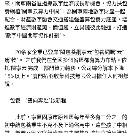
來，閩寧兩省區搶抓數字經濟成長新機會，協力扶
包
養網
植“閩寧云算力中間”，為閩寧兩地數字財產一起
配合、財產數字融會交通搭建強盛算
包養
力底座，增
進數字經濟財產鏈、價值鏈、立異鏈彼此融通，打造
“數字中國閩寧協作計劃”。
20余家企業已登岸“閩
包養網
寧云”
包養網
騰“云”
駕“物”。“之前我們在全國多個省區都有算力布點。依
托‘閩寧云’完成一部門算力轉移，公司綜分解本下降
15%以上。”廈門拓羽收集科技無限公司擔任人何祖然
說。
包養
“雙向奔赴”啟新程
此前，寧夏固原市原州區每年至多有三分之一的
初中結
包養
業生不克不及上通俗高中，這些孩子中相