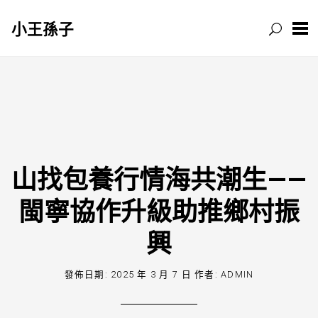
小王孫子
跳
至
主
要
內
容
山找包養行情海共潮生——
閩寧協作升級助推鄉村振
興
發佈日期:
2025 年 3 月 7 日
作者:
ADMIN