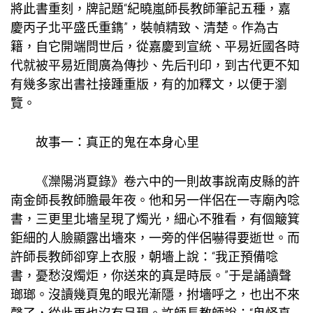
將此書重刻，牌記題“紀曉嵐師長教師筆記五種，嘉
慶丙子北平盛氏重鐫”，裝幀精致、清楚。作為古
籍，自它開端問世后，從嘉慶到宣統、平易近國各時
代就被平易近間廣為傳抄、先后刊印，到古代更不知
有幾多家出書社接踵重版，有的加釋文，以便于瀏
覽。
故事一：真正的鬼在本身心里
《灤陽消夏錄》卷六中的一則故事說南皮縣的許
南金師長教師膽最年夜。他和另一伴侶在一寺廟內唸
書，三更里北墻呈現了燭光，細心不雅看，有個簸箕
鉅細的人臉顯露出墻來，一旁的伴侶嚇得要逝世。而
許師長教師卻穿上衣服，朝墻上說：“我正預備唸
書，憂愁沒燭炬，你送來的真是時辰。”于是誦讀聲
瑯瑯。沒讀幾頁鬼的眼光漸隱，拊墻呼之，也出不來