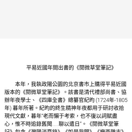
平易近國年間出書的《閱微草堂筆記》
本年，我執政陽公園的北京書市上購得平易近國
版本的《閱微草堂筆記》。該書是清代禮部尚書、協
辦年夜學士、《四庫全書》總纂官紀昀 (1724年-1805
年) 暮年所著。紀昀的終生精神年夜都用于研討收拾
現代文獻，暮年“老而懶于考索，也不復以詞賦盡
心，惟不時追錄舊聞……聊以遣日”。《閱微草堂筆
記》包含《灤陽消夏錄》《如是我聞》《槐西雜志》