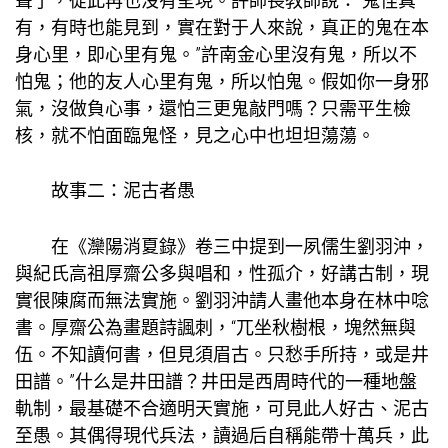
聲了，從此再也沒有呈現。許師長教師說：“鬼怪真
有，有時也能見到，實在對于人來說，真正的鬼在本
身心里，即心里有鬼。”許南金心里沒有鬼，所以不
怕鬼；他的友人心里有鬼，所以怕鬼。假如你一身邪
氣，沒做負心事，還怕三更鬼敲門嗎？只需平生檢
核，就不怕面臨鬼怪，見之心中也坦坦蕩蕩。
故事二：泥古者愚
在《灤陽消夏錄》卷三中提到一夙儒生劉羽沖，
與紀氏高祖厚齋公多與唱和，性孤介，好講古制，現
實很陳腐而無法實施。劉羽沖請人畫他本身在林中唸
書。厚齋公為畫題詩諷刺，“兀坐秋樹根，塊然無與
伍。不知讀何書，但見須眉古。只愁手所持，或是井
田譜。”什么是井田譜？井田是西周時代的一種地盤
軌制，最基礎不合適明天實施，可見此人好古、泥古
至愚。其偶得現代兵法，讀過后自稱能帶十萬兵，此