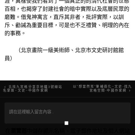
涯，異樣使我們看到了一個真正的的清代社會的世態
百相，也揭穿了封建社會的暗中實際以及底層民眾的
磨難。借鬼神寓言，直斥其非者，批評實際，以訓
斥、勸誡為重要目標，可是也不乏禮贊、明理的內在
的事務。
（北京畫院一級美術師、北京市文史研討館館
員）
文
以“想當然耳”筆補造化–文史-找九
北找九宮格分享京地鐵3號線站
名掌故–文史–中國作家網
宮格空間-中國作家網
章
導
覽
在
瀏覽器
中儲存顯示名稱、電子郵件地址及個人網站