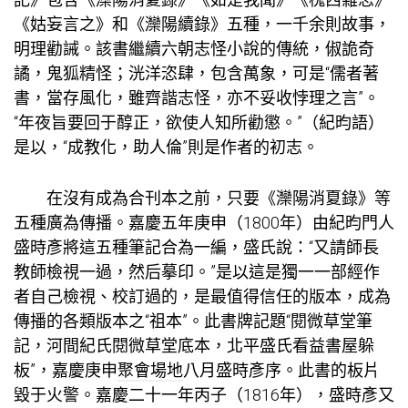
《姑妄言之》和《灤陽續錄》五種，一千余則故事，
明理勸誡。該書繼續六朝志怪小說的傳統，俶詭奇
譎，鬼狐精怪；洸洋恣肆，包含萬象，可是“儒者著
書，當存風化，雖齊諧志怪，亦不妥收悖理之言”。
“年夜旨要回于醇正，欲使人知所勸懲。”（紀昀語）
是以，“成教化，助人倫”則是作者的初志。
在沒有成為合刊本之前，只要《灤陽消夏錄》等
五種廣為傳播。嘉慶五年庚申（1800年）由紀昀門人
盛時彥將這五種筆記合為一編，盛氏說：“又請師長
教師檢視一過，然后摹印。”是以這是獨一一部經作
者自己檢視、校訂過的，是最值得信任的版本，成為
傳播的各類版本之“祖本”。此書牌記題“閱微草堂筆
記，河間紀氏閱微草堂底本，北平盛氏看益書屋躲
板”，嘉慶庚申
聚會場地
八月盛時彥序。此書的板片
毀于火警。嘉慶二十一年丙子（1816年），盛時彥又