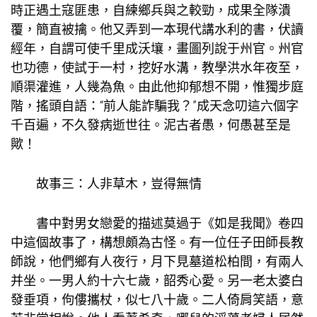
時正遇土寇匪患，自練鄉兵與之較勁，成果全隊潰
覆，簡直被擒。他又弄到一本現代講水利的書，伏讀
經年，自謂可使千里成沃壤，畫圖列說于州官。州官
也功德，使試于一村，挖好水溝，
教學
洪水年夜至，
順渠灌進，人幾為魚。由此他抑郁想不開，惟獨步庭
階，搖頭自語：“前人能詐騙我？”成天念叨這六個字
千百遍，不久發病逝世往。泥古者愚，何愚甚至是
歟！
故事三：人非草木，豈得無情
書中對男女戀愛的描述莫過于《如是我聞》卷四
中這個故事了，構想頗為古怪。有一位任子田師長教
師說，他們鄉有人夜行，月下見墓道松柏間，有兩人
并坐。一男人約十六七歲，韶秀心愛。另一老太婆白
發垂項，佝僂攜杖，似七八十歲。二人倚肩笑語，意