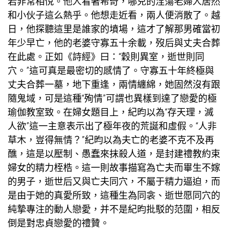
若非常相悅。他人看著希奇，哪兒的淫蕩老婦人居然
和小伙子這么熱乎。他想走近看，兩人便消散了。越
日，他探聽這里是誰家的墳場，這才了解那男確當初
年少早亡，他的老婆守寡五十余載，歿后與丈夫合葬
在此處。正如《詩經》曰：“穀則異室，逝世則同
穴。”這可真是最密切的感情了。守寡五十年終極與
丈夫合葬一墓，地下重逢，兩情纏綿，她固然沒有跟
隨鬼域，可是這種“殉情”可謂也異樣到達了戀愛的極
瑜伽教室
致。在婦女題目上，紀昀以為“存天理，滅
人欲”這一主意表示出了極年夜的荒誕和虛假。“人非
草木，豈得無情？”紀昀以為夫亡的老婆不克不及再
醮，這是以壓制、愚蠢來抹殺人道，是封建禮教約束
婦女的精力桎梏。這一則故事描寫為亡夫而畢生不嫁
的男子，逝世后又與亡夫同穴，不屬于精力逼迫，而
是由于她的真愛所致，這種生為同衾、逝世愿同穴的
純摯專注的動人戀愛，并不是紀昀批駁的范圍，相反
倒是對忠貞戀愛的禮贊。