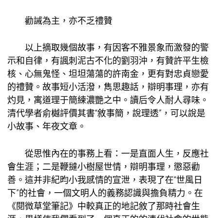
勸誡為主，亦不乏禮贊
以上摘取幾個故事，有因客不雅景象而激發的警
示和自律，有諷刺泥古不化的劉羽沖，有贊許平生檢
核、心無鬼怪、坦坦蕩蕩的許南金，更有對忠貞戀愛
的禮贊。故事短小活潑，雋思趣話，辯明事理，亦有
灼見，寓道理于簡練濃艷之中。讀后令人耐人尋味。
清代學者俞樾評價其書“敘事簡，說理透”，可以說是
小故事、年夜文章。
從思惟內在的事務上看：一是直面人生，反應社
會生涯；二是鞭撻
小樹屋
世情，辯明事理，懲惡勸
善。這并非紀昀小我感情的宣泄，表現了在“世風日
下”的社會，一個文明人的義務認識與擔負精力。在
《閱微草堂筆記》中較真正的地記敘了那時社會生