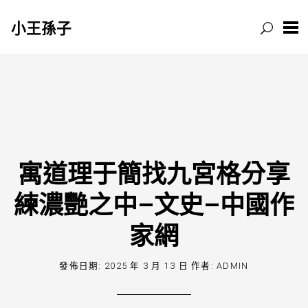
小王孫子
跳
至
主
要
內
容
寓道理于簡找九宮格分享
練濃艷之中–文史–中國作
家網
發佈日期:
2025 年 3 月 13 日
作者:
ADMIN