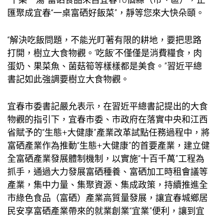
匯聚成宜春“一桌富硒好飯菜”，靜等您來大快朵頤。
“解決吃飯問題，不能光盯著有限的耕地，要把思路
打開，樹立大食物觀。‘吃飯’不僅僅是消費糧食，肉
蛋奶、果菜魚、菌菇筍等樣樣都是美食。”習近平總
書記如此強調要樹立大食物觀。
宜春市委書記嚴允表示，在習近平總書記提出的大食
物觀的指引下，宜春市委、市政府在落實中央和江西
省賦予的“生態+大健康”產業改革試點任務過程中，將
富硒產業作為推動“生態+大健康”的首要產業，建立健
全富硒產業發展體制機制，以實施“十百千萬”工程為
抓手，通過大力發展富硒種養、富硒加工
時租會議
等
產業，集中力量、集聚資源、集成政策，持續推進全
市綠色食品（富硒）產業高質量發展，讓宜春城鄉居
民安享富硒產業帶來的就業創業“宜業”便利，讓到宜