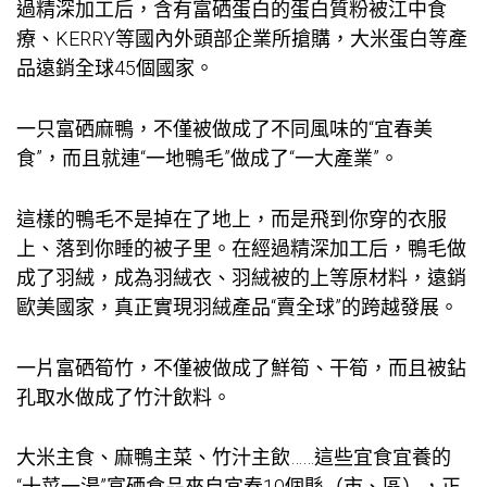
過精深加工后，含有富硒蛋白的蛋白質粉被江中食
療、KERRY等國內外頭部企業所搶購，大米蛋白等產
品遠銷全球45個國家。
一只富硒麻鴨，不僅被做成了不同風味的“宜春美
食”，而且就連“一地鴨毛”做成了“一大產業”。
這樣的鴨毛不是掉在了地上，而是飛到你穿的衣服
上、落到你睡的被子里。在經過精深加工后，鴨毛做
成了羽絨，成為羽絨衣、羽絨被的上等原材料，遠銷
歐美國家，真正實現羽絨產品“賣全球”的跨越發展。
一片富硒筍竹，不僅被做成了鮮筍、干筍，而且被鉆
孔取水做成了竹汁飲料。
大米主食、麻鴨主菜、竹汁主飲……這些宜食宜養的
“十菜一湯”富硒食品來自宜春10個縣（市、區），正