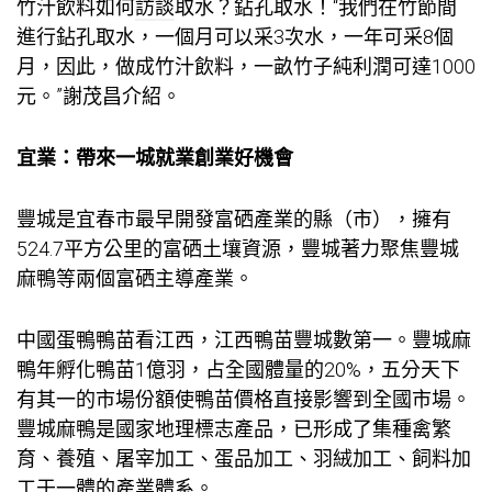
竹汁飲料如何
訪談
取水？鉆孔取水！“我們在竹節間
進行鉆孔取水，一個月可以采3次水，一年可采8個
月，因此，做成竹汁飲料，一畝竹子純利潤可達1000
元。”謝茂昌介紹。
宜業：帶來一城就業創業好機會
豐城是宜春市最早開發富硒產業的縣（市），擁有
524.7平方公里的富硒土壤資源，豐城著力聚焦豐城
麻鴨等兩個富硒主導產業。
中國蛋鴨鴨苗看江西，江西鴨苗豐城數第一。豐城麻
鴨年孵化鴨苗1億羽，占全國體量的20%，五分天下
有其一的市場份額使鴨苗價格直接影響到全國市場。
豐城麻鴨是國家地理標志產品，已形成了集種禽繁
育、養殖、屠宰加工、蛋品加工、羽絨加工、飼料加
工于一體的產業體系。