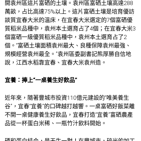
開袁州區這片富硒的土壤。袁州區富硒土壤高達288
萬畝，占比高達75%以上。這片富硒土壤是培育優
訪
談
質宜春大米的溫床，在宜春大米選定的7個富硒優
質稻米品種中，袁州本土選育占了4個；在宜春大米3
個富硒一級優質稻米品種中，袁州本土選育占了2
個。“富硒土壤面積袁州最大、良種保障袁州最強、
規模經營袁州最全。”袁州區委副書記熊厚勝自信地
說，江西水稻靠宜春、宜春大米袁州造。
宜養：捧上“一桌養生好飲品”
近年來，隨著豐城市投資110億元建設的“唯美養生
谷”，宜春“宜養”的口碑越打越響。一桌富硒好飯菜離
不開一桌健康養生好飲品，宜春打造“宜養”富硒農產
品從一杯蛋白米稀、一瓶竹汁飲料開始。
硒和蛋白結合，是天生一對！在豐城市，碎米的加工