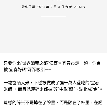
發佈日期:
2024 年 9 月 3 日
作者:
ADMIN
只要你來“世界硒養之都”江西省宜春市走一趟，你會
被“宜春好硒”深深吸引——
一粒富硒大米，不僅被做成了讓千萬人愛吃的“宜春
米飯”，而且就連碎米都被“碎”中取“髓”、點化成“金”。
這樣的碎米不是掉在了碗里，而是融在了杯里，在經