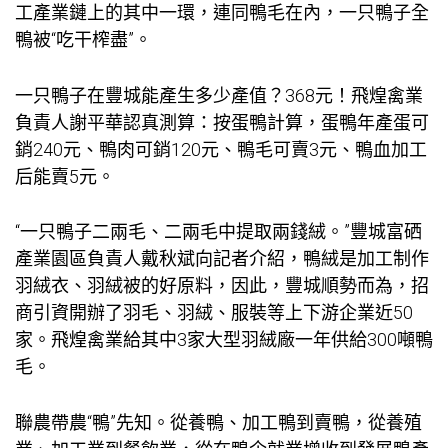
工產業鏈上的其中一環，連同鴨毛在內，一只鴨子全
鴨被“吃干榨盡”。
一只鴨子在豐城能產生多少產值？368元！飛煌禽業
負責人謝平華認真測算：按蛋鴨計算，蛋鴨年產蛋可
銷240元、鴨肉可銷120元、鴨毛可賣3元、鴨血加工
后能賣5元。
“一只鴨子二兩毛、二兩毛中提取兩錢絨。”豐城富硒
產業園區負責人戴秋斌向記者介紹，鴨絨是加工制作
羽絨衣、羽絨被的好原料，因此，豐城順勢而為，招
商引資開辦了羽毛、羽絨、服裝等上下游企業近50
家。飛煌禽業給其中3家大型羽絨廠一年供給300噸鴨
毛。
聯農帶農“鴨”先知。從養鴨、加工鴨到賣鴨，從養殖