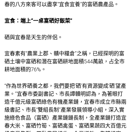
春的八方來客可以盡享“宜食宜養”的富硒農產品。
宜食：端上“一桌富硒好飯菜”
硒與宜春是天生的伴侶。
宜春素有“農業上郡、贛中糧倉”之稱，已經探明的富
硒土壤中富硒和潛在富硒耕地面積544萬畝，占全市
耕地面積的76%。
“作為世界硒養之都，我們要把‘硒’有資源變成‘硒’望產
業。”宜春市委副書記、市長譚贛明認為，為著眼打
造千億元級富硒綠色有機產業鏈，宜春市成立市縣兩
級書記、市長“雙組長制”產業發展領導小組，深入實
施綠色食品（富硒）產業鏈鏈長制，全產業鏈打造宜
春大米、富硒竹筍、富硒禽蛋、富硒果蔬四大百億元