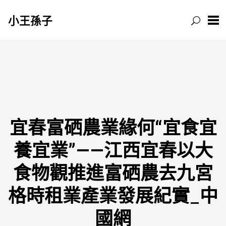
小王孫子
跳
至
主
要
內
容
宜春富硒農業緣何“宜食宜
養宜業”——江西宜春以大
食物觀推進富硒農去九宮
格時租業產業發展紀實_中
國網