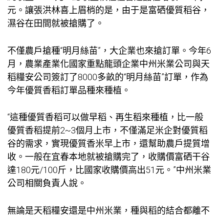
元。讓張洪林喜上眉梢的是，由于是富硒優質稻谷，
濕谷在田間就被搶購了。
不僅農戶搶種“明月絲苗”，大企業也來搶訂單。今年6
月，農業產業化國家重點龍頭企業中州米業公司與天
稻糧安公司簽訂了8000多畝的“明月絲苗”訂單，作為
今年優質香稻訂單品種來種植。
“這種優質香稻可以做早稻、再生稻來種植，比一般
優質香稻提前2~3個月上市，不僅滿足米企對優質稻
谷的需求，實現優質香米早上市，還幫助農戶提質增
收。一般在宜春本地就被搶購完了，收購價富硒干谷
達180元/100斤，比國家收購價高出51元。”中州米業
公司相關負責人說。
無論是天稻糧安還是中州米業，種與稻的結合都離不