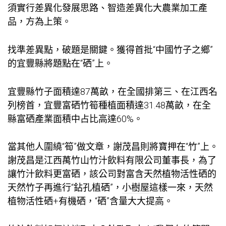
須實行差異化發展思路、智造差異化大農業加工產
品，方為上策。
找準差異點，破題是關鍵。獲得首批“中國竹子之鄉”
的宜豐縣將題點在“硒”上。
宜豐縣竹子面積達87萬畝，在全國排第三、在江西名
列榜首，宜豐富硒竹筍種植面積達31.48萬畝，在全
縣富硒產業面積中占比高達60%。
當其他人圍繞“筍”做文章，謝茂昌則將寶押在“竹”上。
謝茂昌是江西萬竹山竹汁飲料有限公司董事長，為了
讓竹汁飲料更富硒，該公司對富含天然植物活性硒的
天然竹子再進行“鉆孔植硒”，
小樹屋
這樣一來，天然
植物活性硒+有機硒，“硒”含量大大提高。