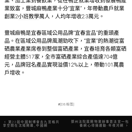
業、加工業到餐飲業，從在鴨企就業增收到發展鴨產
業致富，豐城麻鴨產業十分“宜業”，年帶動農戶就業
創業2
小班教學
萬人，人均年增收2.3萬元。
豐城麻鴨是宜春區域公用品牌“宜春宜品”的重頭產
品。在區域公用品牌風潮勁吹下，“宜業”的熱潮從富
硒農業產業席卷到整個富硒產業，宜春培育各類富硒
經營主體517家，全市富硒產業綜合產值達704億
元，品牌冠名產品實現溢價12%以上，帶動101萬農
戶增收。
#
[DB:标签]
文
鄧州法院展開物業辦事普法宣一包
第22屆中國制博會去九宮格共
享空間在沈陽開幕_中國網
養網心得揚運動-年夜河網