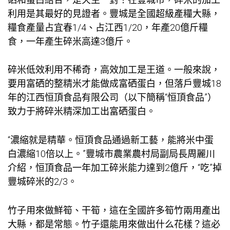
利用是其最好的見證者。豐城是全國超級產糧大縣，
糧食產量占宜春1/4、占江西1/20，年產20億斤糧
食，一年產生碎米高達3億斤。
碎米低效利用不稀奇，高效加工是王道。一般來說，
要用富硒的整精米才能做成富硒蛋白，但落戶豐城18
年的江西恒頂食品有限公司（以下簡稱“恒頂食品”）
致力于將碎米精深加工出富硒蛋白。
“濃縮就是精華。恒頂食品通過新工藝，能將米中蛋
白濃縮10倍以上。”豐城市農業農村局副局長周麗川
介紹，恒頂食品一年加工碎米能力達到2億斤，“吃”掉
豐城碎米的2/3。
竹子用來做鮮筍、干筍，這在全國許多筍竹兩用產出
大縣，都是常態。竹子還能用來做出什么花樣？這必