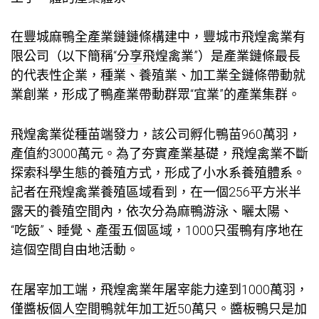
在豐城麻鴨全產業鏈鏈條構建中，豐城市飛煌禽業有
限公司（以下簡稱“
分享
飛煌禽業”）是產業鏈條最長
的代表性企業，種業、養殖業、加工業全鏈條帶動就
業創業，形成了鴨產業帶動群眾“宜業”的產業集群。
飛煌禽業從種苗端發力，該公司孵化鴨苗960萬羽，
產值約3000萬元。為了夯實產業基礎，飛煌禽業不斷
探索科學生態的養殖方式，形成了小水系養殖體系。
記者在飛煌禽業養殖區域看到，在一個256平方米半
露天的養殖空間內，依次分為麻鴨游泳、曬太陽、
“吃飯”、睡覺、產蛋五個區域，1000只蛋鴨有序地在
這個空間自由地活動。
在屠宰加工端，飛煌禽業年屠宰能力達到1000萬羽，
僅醬板
個人空間
鴨就年加工近50萬只。醬板鴨只是加