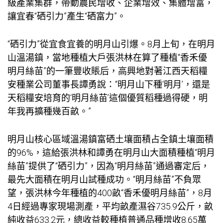
級產業集群，帶動農民增收、企業增效、集體增富，
讓宜春“硒引力”產生“硒富力”。
“硒引力”從宜食宜養的明月山引爆。8月上旬，在明月
山溫湯鎮，當地種植大戶張洪林在算了種植“香禾優
明月絲苗”的一筆豐收賬后，高興地對著江西天稻糧
安種業公司董事長譚勇說：“明月山下種‘明月’，還是
天稻糧安培育的‘明月絲苗’這個優質稻種過得硬，明
年我再擴種幾百畝。”
明月山核心區域溫湯鎮富硒土壤面積占全鎮土壤面積
的96%，這給張洪林和譚勇在明月山大面積種植“明月
絲苗”提供了“硒引力”，因為“明月絲苗”通過審定后，
最先大面積在明月山試種成功。“明月絲苗”不負眾
望，張洪林今年種植的400畝“香禾優明月絲苗”，8月
4日經過專家現場測產，平均畝產濕谷735.9公斤，畝
純收益633.2元，總收益較種植普通品種增收8.65萬