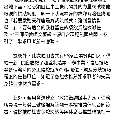
出地下室，他必須阻止牛土豪用物質的力量來破壞他
眼淚的情感純度。解一下狀況本身的故鄉有啥任務職
位「我要啟動天秤座最終裁決儀式：強制愛情對
稱！」，要有適合的我就留在故
餐飲業體檢
鄉任
務。”王師長教師笑著說。僱用會現場氛圍熱鬧，吸
引了浩繁求職者前來應聘。
據統計，此次僱用會共有56家企業餐與加入，供
給
一般+供膳體檢
了涵蓋制造業、辦事業、信息技巧
等多個範疇的
勞工健檢
近3000個職位，觸及分歧技巧
程度的任務職位，知足了各
體檢推薦
類求職者的失業
身體健康檢查
需求。
此外，僱用會還建立了政策徵詢辦事專區，任務
職員現
一般勞工健檢
場解答關于
巡檢推薦
休息合同簽
署、
健檢推薦
社會保險交納等與休息者權益維護相干