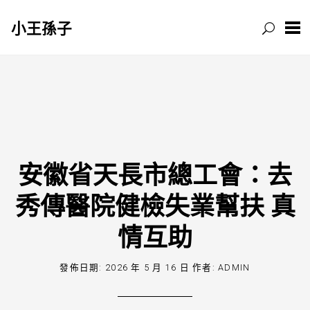
小王孫子
跳
至
主
要
內
容
安徽省天長市總工會：去
秀傳醫院健檢失業幫扶 真
情互助
發佈日期:
2026 年 5 月 16 日
作者:
ADMIN