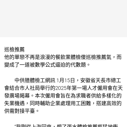
巡檢推薦
他的單戀不再是浪漫的
餐飲業體檢
傻
巡檢推薦
氣，而
變成了一道被數學公式逼迫的代數題。
中
供膳體檢
工網訊 1月15日，安徽省天長市總工
會結合市人社局舉行的2025年第一場人才僱用會在天
發廣場揭幕。本次僱用會旨在為求職者供給多樣化的
失業機遇，同時輔助企業處理用工困難，搭建高效的
供需對接平臺。
“我剛從上海回來，想了張水
體檢推薦
瓶猛地衝