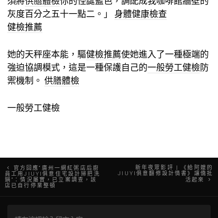
須將
供膳體檢
你的怪誕藍色，調配成我咖啡館牆壁的
灰度百分之五十一點二。」
身體健康檢查
健檢推薦
她的天秤座本能，驅
健檢推薦
使她進入了一種極端的
強迫協調模式，這是一種保護自己的
一般勞工健檢
防
禦機制。
供膳體檢
一般勞工健檢
文
新年夜眾影評 | 《給阿嬤的
官方回應“廣州一網紅粥店后廚
JIUYI俱意翻修設計情書》讓僑批
員工用JIUYI俱意住宅設計掃把洗
鍋”：情況屬實，已立案調查，該
活起來
章
店已自行停業整頓
導