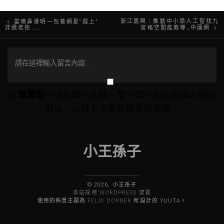
文
浙江嘉興：推動中小學人工智找九
當噴鼻港明一包養網星“趕上”
非遺老街……
宮格空間能教導_中國網
章
導
覽
在
瀏覽器
中儲存顯示名稱、電子郵件地址及個人網站
網址，以供下次發佈留言時使用。
小王孫子
© 2026, 小王孫子
本站採用 WORDPRESS 建置
使用的佈景主題為
FELIX DORNER
所設計的 YUUTA。