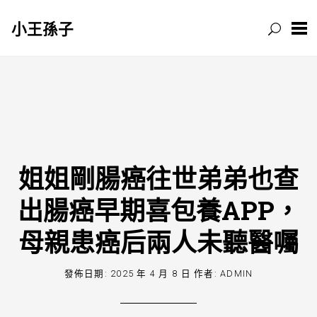
小王孫子
跳
至
主
要
內
容
姐姐剛腸癌往世弟弟也查
出腸癌早期喜包養APP，
母親患癌后兩人未聽醫囑
發佈日期:
2025 年 4 月 8 日
作者:
ADMIN