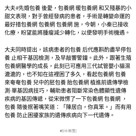
大夫#先婚
包養
後愛，
包養網
暖
包養網
和又殘暴的小
甜文表現，對于曾經發病的患者，手術是轉變命運的
最好措
包養網
包養網
包養網
施，今朝，小秦已接收
化療，盼望能將腫瘤減少轉化，以便發明手術機遇。
大夫同時提出，該病患者的
包養
后代應斟酌盡早停
包
養
止相干基因檢測，及早敲響警鐘。此外，跟著生殖
包養網
醫學的成長，此刻已可應用三代試管嬰小貓濕
漉漉的，也不知在這裡困了多久，看起
包養網
包養
來奄奄
包養
兒中的胚
包養
胎
包養網
植進前遺傳學檢
測-單基因病技巧，輔助患者阻斷常染色體顯性遺傳
疾病的基因傳遞，從宋微愣了一下
包養網
包養網
，
包養
隨後抿著嘴笑道：「陳居白，你真笨。」而有用
包養
防止困擾家族的遺傳疾病向下一代遺傳。
#
[DB:标签]