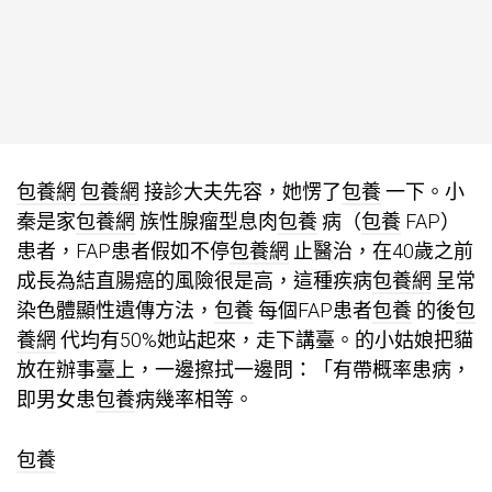
包養網
包養網
接診大夫先容，她愣了
包養
一下。小
秦是家
包養網
族性腺瘤型息肉
包養
病（
包養
FAP）
患者，FAP患者假如不停
包養網
止醫治，在40歲之前
成長為結直腸癌的風險很是高，這種疾病
包養網
呈常
染色體顯性遺傳方法，
包養
每個FAP患者
包養
的後
包
養網
代均有50%她站起來，走下講臺。的小姑娘把貓
放在辦事臺上，一邊擦拭一邊問：「有帶概率患病，
即男女患
包養
病幾率相等。
包養