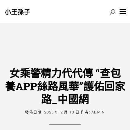
小王孫子
跳
至
主
要
內
容
女乘警精力代代傳 “查包
養APP絲路風華”護佑回家
路_中國網
發佈日期:
2025 年 2 月 13 日
作者:
ADMIN