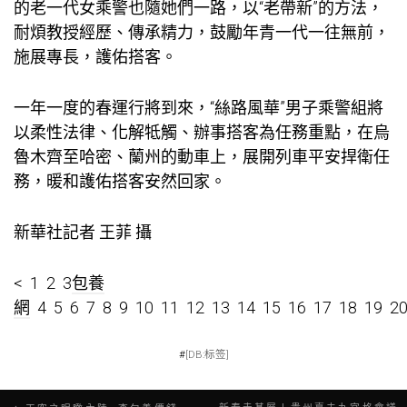
的老一代女乘警也隨她們一路，以“老帶新”的方法，
耐煩教授經歷、傳承精力，鼓勵年青一代一往無前，
施展專長，護佑搭客。
一年一度的春運行將到來，“絲路風華”男子乘警組將
以柔性法律、化解牴觸、辦事搭客為任務重點，在烏
魯木齊至哈密、蘭州的動車上，展開列車平安捍衛任
務，暖和護佑搭客安然回家。
新華社記者 王菲 攝
< 1 2 3
包養
網
4 5 6 7 8 9 10 11 12 13 14 15 16 17 18 19 2
#
[DB:标签]