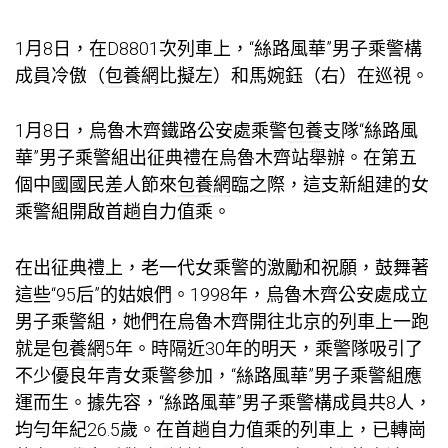
1月8日，在D8801次列車上，“絲路風華”男子乘警構
成員冷傲（
包養網比擬
左）和馬婉鈺（右）在巡視。
1月8日，烏魯木齊鐵路公安處乘警
包養
支隊“絲路風
華”男子乘警組出征典禮在烏魯木齊站舉辦。在第五
個中國國民差人節來
包養網
臨之際，這支新組建的女
乘警組開啟首趟自力值乘。
在出征典禮上，老一代女乘警的激勵和祝願，鼓舞著
這些“95后”的姑娘們。1998年，烏魯木齊公安處成立
男子乘警組，她們在烏魯木齊開往北京的列車上一跑
就是
包養網
5年。時隔近30年的明天，乘警隊吸引了
不少優良年青女乘警參加，“絲路風華”男子乘警組應
運而生。據先容，“絲路風華”男子乘警構成員共8人，
均勻年紀26.5歲。在首趟自力值乘的列車上，已轉崗