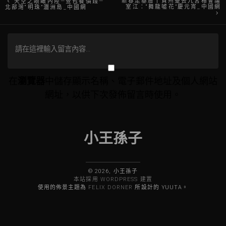
文
新春走基層丨貴州臺去九宮格會議
天空之眼瞰內陸—查包養價錢—
室江：“舞龍噓花”慶元宵_中國網
北部灣“明珠”潿洲島_中國網
章
導
覽
在
瀏覽器
中儲存顯示名稱、電子郵件地址及個人網站
網址，以供下次發佈留言時使用。
小王孫子
© 2026, 小王孫子
本站採用 WORDPRESS 建置
使用的佈景主題為
FELIX DORNER
所設計的 YUUTA。